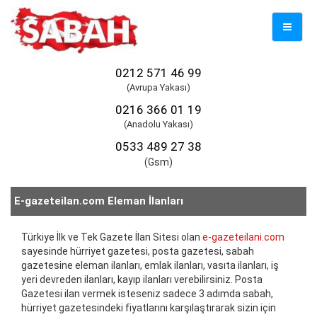
Mobil
Naviga
0212 571 46 99
(Avrupa Yakası)
0216 366 01 19
(Anadolu Yakası)
0533 489 27 38
(Gsm)
E-gazeteilan.com Eleman İlanları
Türkiye İlk ve Tek Gazete İlan Sitesi olan
e-gazeteilani.com
sayesinde hürriyet gazetesi, posta gazetesi, sabah
gazetesine eleman ilanları, emlak ilanları, vasıta ilanları, iş
yeri devreden ilanları, kayıp ilanları verebilirsiniz. Posta
Gazetesi ilan vermek isteseniz sadece 3 adımda sabah,
hürriyet gazetesindeki fiyatlarını karşılaştırarak sizin için