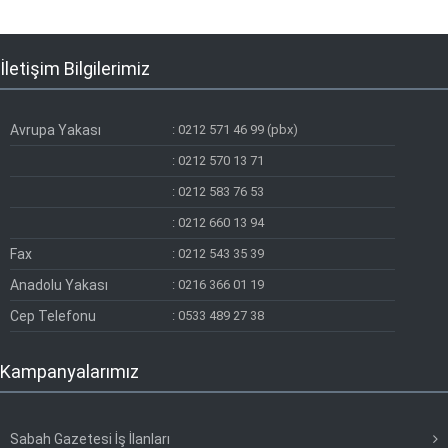
İletişim Bilgilerimiz
Avrupa Yakası
:
0212 571 46 99 (pbx)
:
0212 570 13 71
:
0212 583 76 53
:
0212 660 13 94
Fax
:
0212 543 35 39
Anadolu Yakası
:
0216 366 01 19
Cep Telefonu
:
0533 489 27 38
Kampanyalarımız
Sabah Gazetesi İş İlanları