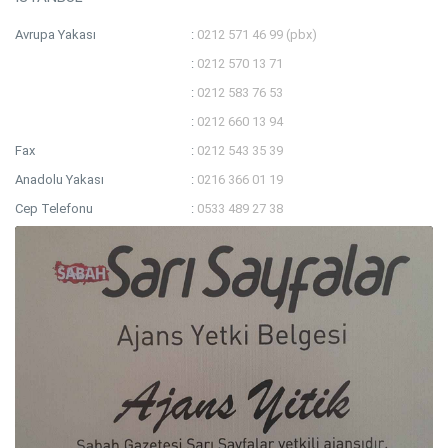
Avrupa Yakası
:
0212 571 46 99 (pbx)
:
0212 570 13 71
:
0212 583 76 53
:
0212 660 13 94
Fax
:
0212 543 35 39
Anadolu Yakası
:
0216 366 01 19
Cep Telefonu
:
0533 489 27 38