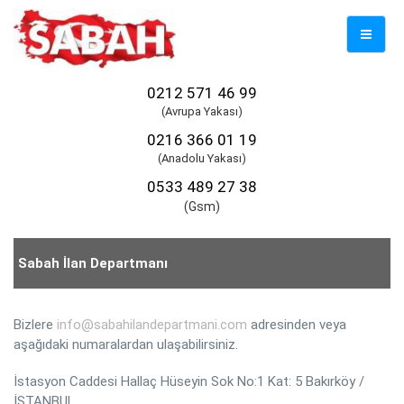
Mobil
Naviga
0212 571 46 99
(Avrupa Yakası)
0216 366 01 19
(Anadolu Yakası)
0533 489 27 38
(Gsm)
Sabah İlan Departmanı
Bizlere
info@sabahilandepartmani.com
adresinden veya
aşağıdaki numaralardan ulaşabilirsiniz.
İstasyon Caddesi Hallaç Hüseyin Sok No:1 Kat: 5 Bakırköy /
İSTANBUL