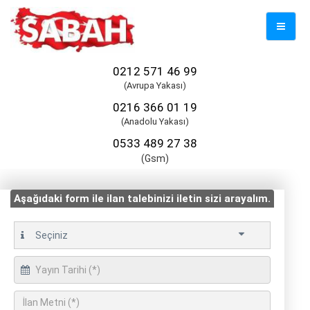
Mobil
Naviga
0212 571 46 99
(Avrupa Yakası)
0216 366 01 19
(Anadolu Yakası)
0533 489 27 38
(Gsm)
Aşağıdaki form ile ilan talebinizi iletin sizi arayalım.