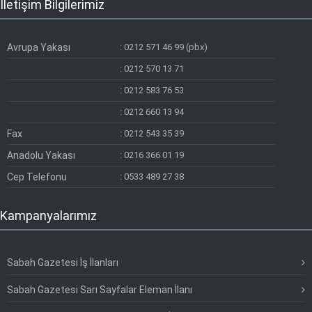
İletişim Bilgilerimiz
Avrupa Yakası
:
0212 571 46 99 (pbx)
:
0212 570 13 71
:
0212 583 76 53
:
0212 660 13 94
Fax
:
0212 543 35 39
Anadolu Yakası
:
0216 366 01 19
Cep Telefonu
:
0533 489 27 38
Kampanyalarımız
Sabah Gazetesi İş İlanları
Sabah Gazetesi Sarı Sayfalar Eleman İlanı