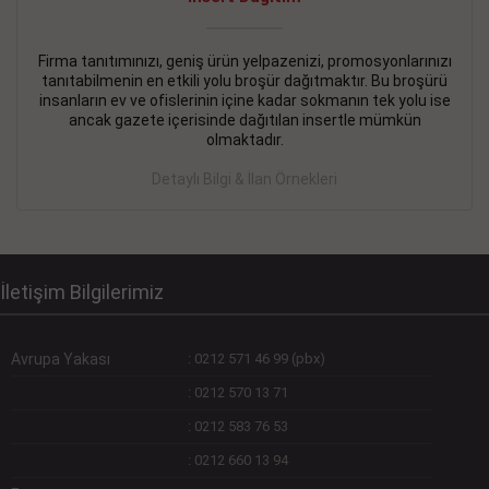
Devamını Gör
DEVREMÜLK KİRALIK İlanı
- 11.09.2018
Firma tanıtımınızı, geniş ürün yelpazenizi, promosyonlarınızı
tanıtabilmenin en etkili yolu broşür dağıtmaktır. Bu broşürü
SİNYE Tekstile Şoförlüğü olan 35 yaşını aşmamış, Depo
insanların ev ve ofislerinin içine kadar sokmanın tek yolu ise
elemanı alınacaktır. Osmanbey, Şişli
ancak gazete içerisinde dağıtılan insertle mümkün
olmaktadır.
Devamını Gör
Detaylı Bilgi & İlan Örnekleri
DEVREDENLER SATILIK İlanı
- 11.09.2018
BAKIRKÖYde Bayan Kuaförü
Devamını Gör
İletişim Bilgilerimiz
Avrupa Yakası
:
0212 571 46 99 (pbx)
:
0212 570 13 71
:
0212 583 76 53
:
0212 660 13 94