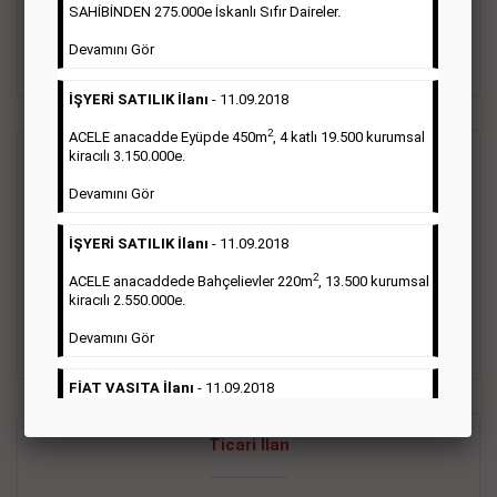
oluştururlar.Sabah sarı sayfa eleman ilanlarında 6 kelime
SAHİBİNDEN 275.000e İskanlı Sıfır Daireler.
sayısı şartı aranmamaktadır.
Devamını Gör
Detaylı Bilgi & İlan Örnekleri
İŞYERİ SATILIK İlanı
- 11.09.2018
2
ACELE anacadde Eyüpde 450m
, 4 katlı 19.500 kurumsal
kiracılı 3.150.000e.
Vasıta İlanı
Devamını Gör
Sarı sayfa ilanlar alım- satım, duyuru, mini reklam şeklinde
İŞYERİ SATILIK İlanı
- 11.09.2018
ifade edilebilen ilanlardır. Gazetelerin tirajını önemli ölçüde
etkilerler ve gazete gelirlerinin de önemli bir bölümünü
2
ACELE anacaddede Bahçelievler 220m
, 13.500 kurumsal
oluştururlar.Sabah sarı sayfa eleman ilanlarında 6 kelime
kiracılı 2.550.000e.
sayısı şartı aranmamaktadır.
Devamını Gör
Detaylı Bilgi & İlan Örnekleri
FİAT VASITA İlanı
- 11.09.2018
2
ACELE Anacaddede Şişli 180m
, 3 katlı, 16.500 kiracılı
Ticari İlan
2.800.000e kurumsal mağaza.
Devamını Gör