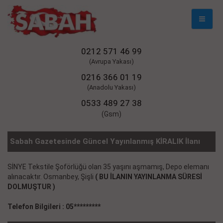
Mobil
Naviga
0212 571 46 99
(Avrupa Yakası)
0216 366 01 19
(Anadolu Yakası)
0533 489 27 38
(Gsm)
Sabah Gazetesinde Güncel Yayınlanmış KİRALIK İlanı
SİNYE Tekstile Şoförlüğü olan 35 yaşını aşmamış, Depo elemanı
alınacaktır. Osmanbey, Şişli
( BU İLANIN YAYINLANMA SÜRESİ
DOLMUŞTUR )
Telefon Bilgileri : 05*********