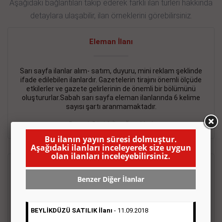
Aşağıdaki bağlantıları takip ederek farklı ilan türleri hakkında
detaylara ulaşabilir, ilan örneklerini görebilirsiniz.
Eleman İlanı
Sarı sayfa ilanlar alım- satım, duyuru, mini reklam şeklinde
ifade edilebilen ilanlardır. Gazetelerin tirajını önemli ölçüde
etkilerler ve gazete gelirlerinin de önemli bir bölümünü
oluştururlar.Sabah sarı sayfa eleman ilanlarında 6 kelime
sayısı şartı aranmamaktadır.
Detaylı Bilgi & İlan Örnekleri
Bu ilanın yayın süresi dolmuştur.
Aşağıdaki ilanları inceleyerek size uygun
olan ilanları inceleyebilirsiniz.
Emlak İlanı
Benzer Diğer İlanlar
Sarı sayfa ilanlar alım- satım, duyuru, mini reklam şeklinde
ifade edilebilen ilanlardır. Gazetelerin tirajını önemli ölçüde
BEYLİKDÜZÜ SATILIK İlanı
- 11.09.2018
etkilerler ve gazete gelirlerinin de önemli bir bölümünü