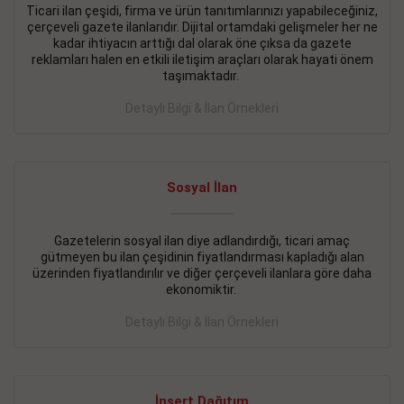
Ticari ilan çeşidi, firma ve ürün tanıtımlarınızı yapabileceğiniz,
çerçeveli gazete ilanlarıdır. Dijital ortamdaki gelişmeler her ne
BAKIRKÖY SATILIK İlanı
- 11.09.2018
kadar ihtiyacın arttığı dal olarak öne çıksa da gazete
KARTALTEPEde kelepir 2+ 1 satılık daire
reklamları halen en etkili iletişim araçları olarak hayati önem
taşımaktadır.
Devamını Gör
Detaylı Bilgi & İlan Örnekleri
FATİH SATILIK İlanı
- 11.09.2018
FATİH Merkezde kelepir 2+ 1 daire
Sosyal İlan
Devamını Gör
İŞYERİ KİRALIK İlanı
- 11.09.2018
Gazetelerin sosyal ilan diye adlandırdığı, ticari amaç
gütmeyen bu ilan çeşidinin fiyatlandırması kapladığı alan
BEYLİKDÜZÜ Kavaklıda 4 katlı bina
üzerinden fiyatlandırılır ve diğer çerçeveli ilanlara göre daha
ekonomiktir.
Devamını Gör
Detaylı Bilgi & İlan Örnekleri
SİLİVRİ SATILIK İlanı
- 11.09.2018
AVCILAR Parsellerde 2 katlı, iskanlı, 8.000e kurumsal
kiracılı, 1.600.000e kelepir mağaza.
İnsert Dağıtım