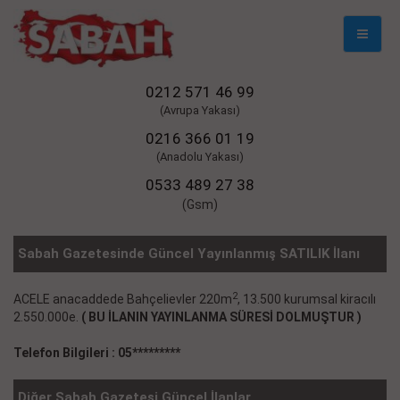
Mobil
Naviga
0212 571 46 99
(Avrupa Yakası)
0216 366 01 19
(Anadolu Yakası)
0533 489 27 38
(Gsm)
Sabah Gazetesinde Güncel Yayınlanmış SATILIK İlanı
2
ACELE anacaddede Bahçelievler 220m
, 13.500 kurumsal kiracılı
2.550.000e.
( BU İLANIN YAYINLANMA SÜRESİ DOLMUŞTUR )
Telefon Bilgileri : 05*********
Diğer Sabah Gazetesi Güncel İlanlar