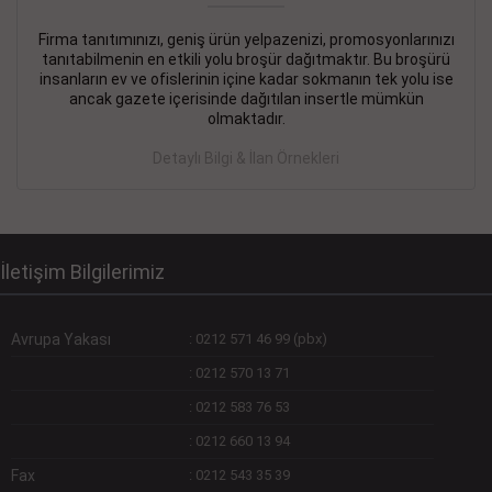
Firma tanıtımınızı, geniş ürün yelpazenizi, promosyonlarınızı
DEVREMÜLK KİRALIK İlanı
- 11.09.2018
tanıtabilmenin en etkili yolu broşür dağıtmaktır. Bu broşürü
insanların ev ve ofislerinin içine kadar sokmanın tek yolu ise
SİNYE Tekstile Şoförlüğü olan 35 yaşını aşmamış, Depo
ancak gazete içerisinde dağıtılan insertle mümkün
elemanı alınacaktır. Osmanbey, Şişli
olmaktadır.
Devamını Gör
Detaylı Bilgi & İlan Örnekleri
DEVREDENLER SATILIK İlanı
- 11.09.2018
BAKIRKÖYde Bayan Kuaförü
Devamını Gör
İletişim Bilgilerimiz
Avrupa Yakası
:
0212 571 46 99 (pbx)
:
0212 570 13 71
:
0212 583 76 53
:
0212 660 13 94
Fax
:
0212 543 35 39