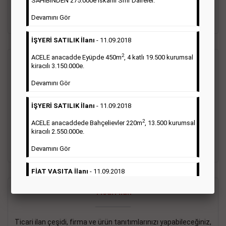
SAHİBİNDEN 275.000e İskanlı Sıfır Daireler.
sayısı şartı aranmamaktadır.
Devamını Gör
Detaylı Bilgi & İlan Örnekleri
İŞYERİ SATILIK İlanı
- 11.09.2018
2
ACELE anacadde Eyüpde 450m
, 4 katlı 19.500 kurumsal
Vasıta İlanı
kiracılı 3.150.000e.
Devamını Gör
Sarı sayfa ilanlar alım- satım, duyuru, mini reklam şeklinde
ifade edilebilen ilanlardır. Gazetelerin tirajını önemli ölçüde
İŞYERİ SATILIK İlanı
- 11.09.2018
etkilerler ve gazete gelirlerinin de önemli bir bölümünü
oluştururlar.Sabah sarı sayfa eleman ilanlarında 6 kelime
2
ACELE anacaddede Bahçelievler 220m
, 13.500 kurumsal
sayısı şartı aranmamaktadır.
kiracılı 2.550.000e.
Detaylı Bilgi & İlan Örnekleri
Devamını Gör
FİAT VASITA İlanı
- 11.09.2018
2
ACELE Anacaddede Şişli 180m
, 3 katlı, 16.500 kiracılı
Ticari İlan
2.800.000e kurumsal mağaza.
Devamını Gör
Ticari ilan çeşidi, firma ve ürün tanıtımlarınızı yapabileceğiniz,