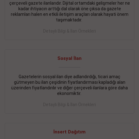
çerçeveli gazete ilanlarıdır. Dijital ortamdaki gelişmeler her ne
BAKIRKÖY SATILIK İlanı
- 11.09.2018
kadar ihtiyacın arttığı dal olarak öne çıksa da gazete
reklamları halen en etkili iletişim araçları olarak hayati önem
KARTALTEPEde kelepir 2+ 1 satılık daire
taşımaktadır.
Devamını Gör
Detaylı Bilgi & İlan Örnekleri
FATİH SATILIK İlanı
- 11.09.2018
FATİH Merkezde kelepir 2+ 1 daire
Sosyal İlan
Devamını Gör
Gazetelerin sosyal ilan diye adlandırdığı, ticari amaç
İŞYERİ KİRALIK İlanı
- 11.09.2018
gütmeyen bu ilan çeşidinin fiyatlandırması kapladığı alan
BEYLİKDÜZÜ Kavaklıda 4 katlı bina
üzerinden fiyatlandırılır ve diğer çerçeveli ilanlara göre daha
ekonomiktir.
Devamını Gör
Detaylı Bilgi & İlan Örnekleri
SİLİVRİ SATILIK İlanı
- 11.09.2018
AVCILAR Parsellerde 2 katlı, iskanlı, 8.000e kurumsal
kiracılı, 1.600.000e kelepir mağaza.
İnsert Dağıtım
Devamını Gör