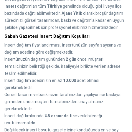
İnsert
dağıtımları tüm
Türkiye
genelinde olduğu gibi İl veya ilçe
bazındada dağıtılabilmektedir.
Ajans Yitik
olarak broşür dağıtım
sürecinizi, görsel tasarımdan, baskı ve dağıtım'a kadar en uygun
şekilde yapabilmek için profesyonel ekibimiz hizmetinizdedir.
Sabah Gazetesi İnsert Dağıtım Koşulları
İnsert dağıtım fiyatlandırması, insertünüzün sayfa sayısına ve
dağıtım adedine göre değişmektedir.
İnsertünüzün dağıtım gününden
2 gün
önce, müşteri
temsilcinizin belirttiği şekilde, irsaliyeyle birlikte verilen adrese
teslim edilmelidir.
İnsert dağıtım adedinizin en az
10.000
adet olması
gerekmektedir.
Görsel tasarım ve baskı sizin tarafınızdan yapılıyor ise baskıya
girmeden önce müşteri temsilcinizden onay almanız
gerekmektedir.
İnsert dağıtımlarında
%5 oranında
fire
verilebileceği
unutulmamalıdır.
Dağıtılacak insert boyutu gazete içine konduğunda en ve boy