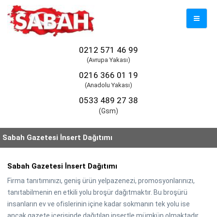
Mobil
Naviga
0212 571 46 99
(Avrupa Yakası)
0216 366 01 19
(Anadolu Yakası)
0533 489 27 38
(Gsm)
Sabah Gazetesi İnsert Dağıtımı
Sabah Gazetesi İnsert Dağıtımı
Firma tanıtımınızı, geniş ürün yelpazenezi, promosyonlarınızı,
tanıtabilmenin en etkili yolu broşür dağıtmaktır. Bu broşürü
insanların ev ve ofislerinin içine kadar sokmanın tek yolu ise
ancak gazete içerisinde dağıtılan insertle mümkün olmaktadır.