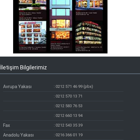
İletişim Bilgilerimiz
Avrupa Yakası
:
0212 571 46 99 (pbx)
:
0212 570 13 71
:
0212 583 76 53
:
0212 660 13 94
Fax
:
0212 543 35 39
Anadolu Yakası
:
0216 366 01 19