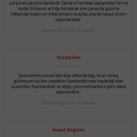
çerçeveli gazete ilanlarıdır. Dijital ortamdaki gelişmeler her ne
BAKIRKÖY SATILIK İlanı
- 11.09.2018
kadar ihtiyacın arttığı dal olarak öne çıksa da gazete
reklamları halen en etkili iletişim araçları olarak hayati önem
KARTALTEPEde kelepir 2+ 1 satılık daire
taşımaktadır.
Devamını Gör
Detaylı Bilgi & İlan Örnekleri
FATİH SATILIK İlanı
- 11.09.2018
FATİH Merkezde kelepir 2+ 1 daire
Sosyal İlan
Devamını Gör
Gazetelerin sosyal ilan diye adlandırdığı, ticari amaç
İŞYERİ KİRALIK İlanı
- 11.09.2018
gütmeyen bu ilan çeşidinin fiyatlandırması kapladığı alan
BEYLİKDÜZÜ Kavaklıda 4 katlı bina
üzerinden fiyatlandırılır ve diğer çerçeveli ilanlara göre daha
ekonomiktir.
Devamını Gör
Detaylı Bilgi & İlan Örnekleri
SİLİVRİ SATILIK İlanı
- 11.09.2018
AVCILAR Parsellerde 2 katlı, iskanlı, 8.000e kurumsal
kiracılı, 1.600.000e kelepir mağaza.
İnsert Dağıtım
Devamını Gör