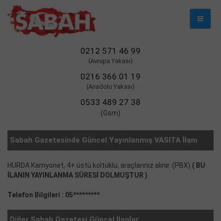
Mobil
Naviga
0212 571 46 99
(Avrupa Yakası)
0216 366 01 19
(Anadolu Yakası)
0533 489 27 38
(Gsm)
Sabah Gazetesinde Güncel Yayınlanmış VASITA İlanı
HURDA Kamyonet, 4+ üstü koltuklu, araçlarınız alınır. (PBX)
( BU
İLANIN YAYINLANMA SÜRESİ DOLMUŞTUR )
Telefon Bilgileri : 05*********
Diğer Sabah Gazetesi Güncel İlanlar