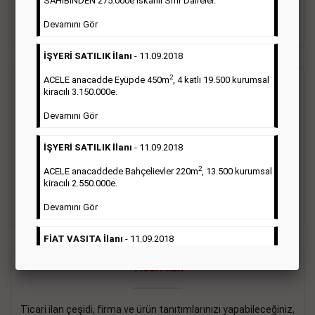
SAHİBİNDEN 275.000e İskanlı Sıfır Daireler.
sayısı şartı aranmamaktadır.
Devamını Gör
Detaylı Bilgi & İlan Örnekleri
İŞYERİ SATILIK İlanı
- 11.09.2018
2
ACELE anacadde Eyüpde 450m
, 4 katlı 19.500 kurumsal
Vasıta İlanı
kiracılı 3.150.000e.
Devamını Gör
Sarı sayfa ilanlar alım- satım, duyuru, mini reklam şeklinde
ifade edilebilen ilanlardır. Gazetelerin tirajını önemli ölçüde
İŞYERİ SATILIK İlanı
- 11.09.2018
etkilerler ve gazete gelirlerinin de önemli bir bölümünü
oluştururlar.Sabah sarı sayfa eleman ilanlarında 6 kelime
2
ACELE anacaddede Bahçelievler 220m
, 13.500 kurumsal
sayısı şartı aranmamaktadır.
kiracılı 2.550.000e.
Detaylı Bilgi & İlan Örnekleri
Devamını Gör
FİAT VASITA İlanı
- 11.09.2018
2
ACELE Anacaddede Şişli 180m
, 3 katlı, 16.500 kiracılı
Ticari İlan
2.800.000e kurumsal mağaza.
Devamını Gör
Ticari ilan çeşidi, firma ve ürün tanıtımlarınızı yapabileceğiniz,