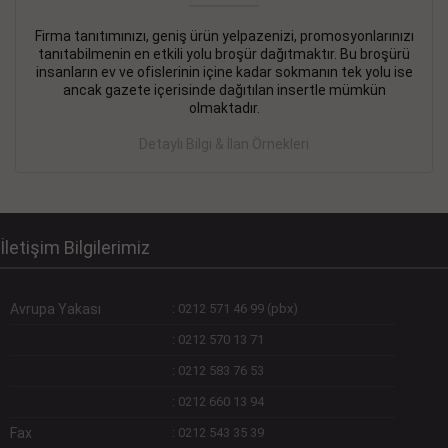
Firma tanıtımınızı, geniş ürün yelpazenizi, promosyonlarınızı
DEVREMÜLK KİRALIK İlanı
- 11.09.2018
tanıtabilmenin en etkili yolu broşür dağıtmaktır. Bu broşürü
insanların ev ve ofislerinin içine kadar sokmanın tek yolu ise
SİNYE Tekstile Şoförlüğü olan 35 yaşını aşmamış, Depo
ancak gazete içerisinde dağıtılan insertle mümkün
elemanı alınacaktır. Osmanbey, Şişli
olmaktadır.
Devamını Gör
Detaylı Bilgi & İlan Örnekleri
DEVREDENLER SATILIK İlanı
- 11.09.2018
BAKIRKÖYde Bayan Kuaförü
Devamını Gör
İletişim Bilgilerimiz
Avrupa Yakası
:
0212 571 46 99 (pbx)
:
0212 570 13 71
:
0212 583 76 53
:
0212 660 13 94
Fax
:
0212 543 35 39