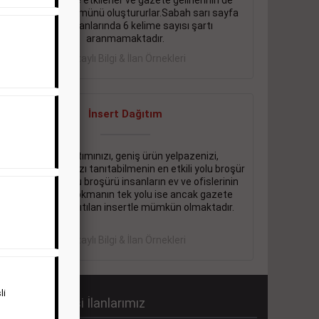
önemli ölçüde etkilerler ve gazete gelirlerinin de
önemli bir bölümünü oluştururlar.Sabah sarı sayfa
eleman ilanlarında 6 kelime sayısı şartı
aranmamaktadır.
Detaylı Bilgi & İlan Örnekleri
İnsert Dağıtım
Firma tanıtımınızı, geniş ürün yelpazenizi,
promosyonlarınızı tanıtabilmenin en etkili yolu broşür
dağıtmaktır. Bu broşürü insanların ev ve ofislerinin
içine kadar sokmanın tek yolu ise ancak gazete
içerisinde dağıtılan insertle mümkün olmaktadır.
Detaylı Bilgi & İlan Örnekleri
li
abah Gazetesi İlanlarımız