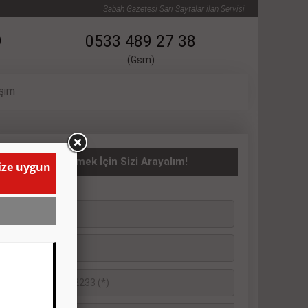
Sabah Gazetesi Sarı Sayfalar ilan Servisi
9
0533 489 27 38
(Gsm)
işim
ATILIK İlanı Vermek İçin Sizi Arayalım!
size uygun