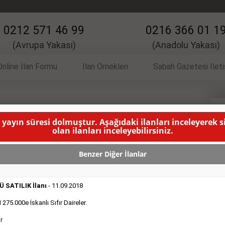
0212 571 46 99
0216 366 01 1
(Avrupa Yakası)
(Anadolu Yakası)
Online İlan Formu
İlan Örnekleri
Sabah Gazetesi İlet
 İlanı
S
 yayın süresi dolmuştur. Aşağıdaki ilanları inceleyerek 
olan ilanları inceleyebilirsiniz.
m yapabilecek modelist. Güngören
( BU İLANIN YAYINLANMA
Benzer Diğer İlanlar
 SATILIK İlanı
- 11.09.2018
75.000e İskanlı Sıfır Daireler.
r