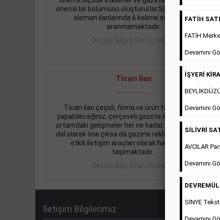
önemli ölçüde etkilerler ve gazete gelirlerinin de
önemli bir bölümünü oluştururlar.Sabah sarı sayfa
eleman ilanlarında 6 kelime sayısı şartı
FATİH SATIL
aranmamaktadır.
FATİH Merkez
Detaylı Bilgi & İlan Örnekleri
Devamını Gö
İŞYERİ KİRA
Ticari İlan
BEYLİKDÜZÜ 
Ticari ilan çeşidi, firma ve ürün tanıtımlarınızı
Devamını Gö
yapabileceğiniz, çerçeveli gazete ilanlarıdır. Dijital
ortamdaki gelişmeler her ne kadar ihtiyacın arttığı
SİLİVRİ SAT
dal olarak öne çıksa da gazete reklamları halen en
etkili iletişim araçları olarak hayati önem
AVCILAR Pars
taşımaktadır.
Devamını Gö
Detaylı Bilgi & İlan Örnekleri
DEVREMÜLK 
SİNYE Teksti
İletişim Bilgilerimiz
Devamını Gö