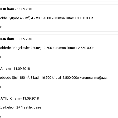
DEVREDENLER SATILIK
- 11.9.2018
Devren
kiralık maltepede çayocağı....
LIK İlanı
- 11.09.2018
Devamını Gör
2
adde Eyüpde 450m
, 4 katlı 19.500 kurumsal kiracılı 3.150.000e.
r
DEVREDENLER SATILIK
- 11.9.2018
Halkalı
meydanındaki lokantamız devren satılıktır....
LIK İlanı
- 11.09.2018
Devamını Gör
2
ddede Bahçelievler 220m
, 13.500 kurumsal kiracılı 2.550.000e.
r
Sabah Gazetesi İlan Çeşitleri
A İlanı
- 11.09.2018
takip ederek farklı ilan türleri hakkında detaylara ulaşabilir, ilan örn
2
addede Şişli 180m
, 3 katlı, 16.500 kiracılı 2.800.000e kurumsal mağaza.
r
Emlak İlanı
ATILIK İlanı
- 11.09.2018
 kelepir 2+ 1 satılık daire
Sarı sayfa ilanlar alım- satım, duyuru, mini reklam
şeklinde ifade edilebilen ilanlardır. Gazetelerin tirajını
r