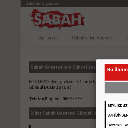
Sabah ilan Departmanı
Anasayfa
Sabah'a İlan Vermek
Sabah Gazetesinde Güncel Yayınlanmış SATILIK
Bu ilanın
MERTERDE deneyimli erkek tshirte bayan stilist, diki
SÜRESİ DOLMUŞTUR )
Telefon Bilgileri : 05*********
BEYLİKDÜZÜ
Diğer Sabah Gazetesi Güncel İlanlar
SAHİBİNDEN 2
Devamını Gö