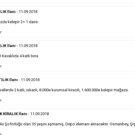
önemli ölçüde etkilerler ve gazete gelirlerinin de
önemli bir bölümünü oluştururlar.Sabah sarı sayfa
eleman ilanlarında 6 kelime sayısı şartı
IK İlanı
- 11.09.2018
aranmamaktadır.
de kelepir 2+ 1 daire
Detaylı Bilgi & İlan Örnekleri
r
LIK İlanı
- 11.09.2018
Sosyal İlan
Kavaklıda 4 katlı bina
Gazetelerin sosyal ilan diye adlandırdığı, ticari amaç
r
gütmeyen bu ilan çeşidinin fiyatlandırması kapladığı
alan üzerinden fiyatlandırılır ve diğer çerçeveli
ILIK İlanı
- 11.09.2018
ilanlara göre daha ekonomiktir.
ellerde 2 katlı, iskanlı, 8.000e kurumsal kiracılı, 1.600.000e kelepir mağaza.
r
Detaylı Bilgi & İlan Örnekleri
KİRALIK İlanı
- 11.09.2018
le Şoförlüğü olan 35 yaşını aşmamış, Depo elemanı alınacaktır. Osmanbey, Şiş
Kampanyalarımız
S
r