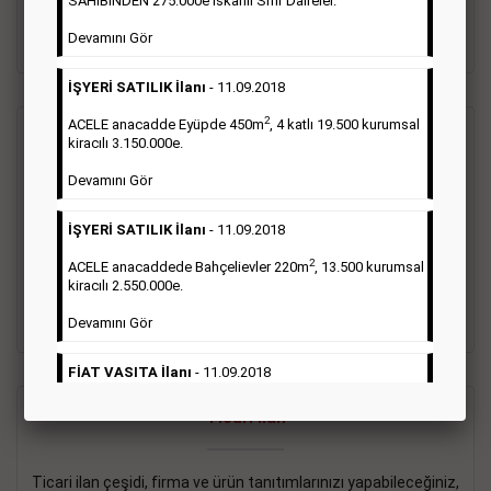
SAHİBİNDEN 275.000e İskanlı Sıfır Daireler.
sayısı şartı aranmamaktadır.
Devamını Gör
Detaylı Bilgi & İlan Örnekleri
İŞYERİ SATILIK İlanı
- 11.09.2018
2
ACELE anacadde Eyüpde 450m
, 4 katlı 19.500 kurumsal
Vasıta İlanı
kiracılı 3.150.000e.
Devamını Gör
Sarı sayfa ilanlar alım- satım, duyuru, mini reklam şeklinde
ifade edilebilen ilanlardır. Gazetelerin tirajını önemli ölçüde
İŞYERİ SATILIK İlanı
- 11.09.2018
etkilerler ve gazete gelirlerinin de önemli bir bölümünü
oluştururlar.Sabah sarı sayfa eleman ilanlarında 6 kelime
2
ACELE anacaddede Bahçelievler 220m
, 13.500 kurumsal
sayısı şartı aranmamaktadır.
kiracılı 2.550.000e.
Detaylı Bilgi & İlan Örnekleri
Devamını Gör
FİAT VASITA İlanı
- 11.09.2018
2
ACELE Anacaddede Şişli 180m
, 3 katlı, 16.500 kiracılı
Ticari İlan
2.800.000e kurumsal mağaza.
Devamını Gör
Ticari ilan çeşidi, firma ve ürün tanıtımlarınızı yapabileceğiniz,