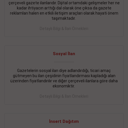
çerçeveli gazete ilanlarıdır. Dijital ortamdaki gelişmeler her ne
BAKIRKÖY SATILIK İlanı
- 11.09.2018
kadar ihtiyacın arttığı dal olarak öne çıksa da gazete
reklamları halen en etkili iletişim araçları olarak hayati önem
KARTALTEPEde kelepir 2+ 1 satılık daire
taşımaktadır.
Devamını Gör
Detaylı Bilgi & İlan Örnekleri
FATİH SATILIK İlanı
- 11.09.2018
FATİH Merkezde kelepir 2+ 1 daire
Sosyal İlan
Devamını Gör
Gazetelerin sosyal ilan diye adlandırdığı, ticari amaç
İŞYERİ KİRALIK İlanı
- 11.09.2018
gütmeyen bu ilan çeşidinin fiyatlandırması kapladığı alan
BEYLİKDÜZÜ Kavaklıda 4 katlı bina
üzerinden fiyatlandırılır ve diğer çerçeveli ilanlara göre daha
ekonomiktir.
Devamını Gör
Detaylı Bilgi & İlan Örnekleri
SİLİVRİ SATILIK İlanı
- 11.09.2018
AVCILAR Parsellerde 2 katlı, iskanlı, 8.000e kurumsal
kiracılı, 1.600.000e kelepir mağaza.
İnsert Dağıtım
Devamını Gör