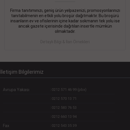
Firma tanıtımınızı, geniş ürün yelpazenizi, promosyonlarınızı
DEVREMÜLK KİRALIK İlanı
- 11.09.2018
tanıtabilmenin en etkili yolu broşür dağıtmaktır. Bu broşürü
insanların ev ve ofislerinin içine kadar sokmanın tek yolu ise
SİNYE Tekstile Şoförlüğü olan 35 yaşını aşmamış, Depo
ancak gazete içerisinde dağıtılan insertle mümkün
elemanı alınacaktır. Osmanbey, Şişli
olmaktadır.
Devamını Gör
Detaylı Bilgi & İlan Örnekleri
DEVREDENLER SATILIK İlanı
- 11.09.2018
BAKIRKÖYde Bayan Kuaförü
Devamını Gör
İletişim Bilgilerimiz
Avrupa Yakası
:
0212 571 46 99 (pbx)
:
0212 570 13 71
:
0212 583 76 53
:
0212 660 13 94
Fax
:
0212 543 35 39