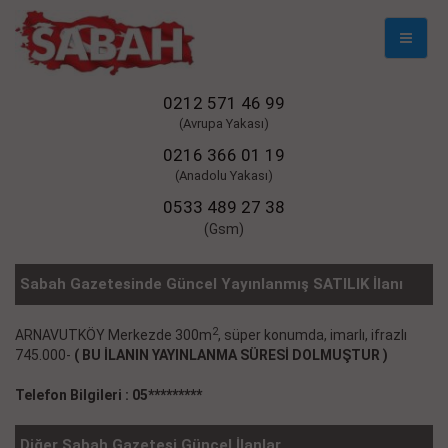
Mobil
Naviga
0212 571 46 99
(Avrupa Yakası)
0216 366 01 19
(Anadolu Yakası)
0533 489 27 38
(Gsm)
Sabah Gazetesinde Güncel Yayınlanmış SATILIK İlanı
2
ARNAVUTKÖY Merkezde 300m
, süper konumda, imarlı, ifrazlı
745.000-
( BU İLANIN YAYINLANMA SÜRESİ DOLMUŞTUR )
Telefon Bilgileri : 05*********
Diğer Sabah Gazetesi Güncel İlanlar