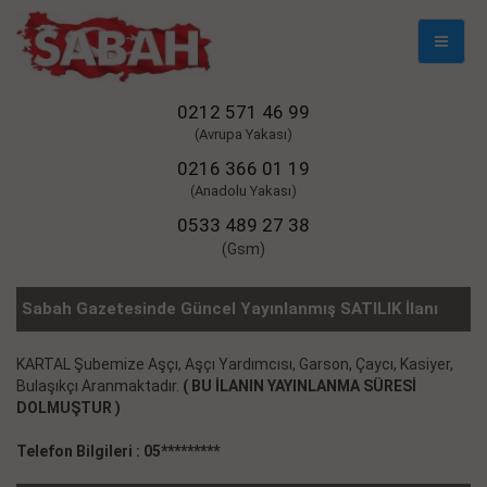
Mobil
Naviga
0212 571 46 99
(Avrupa Yakası)
0216 366 01 19
(Anadolu Yakası)
0533 489 27 38
(Gsm)
Sabah Gazetesinde Güncel Yayınlanmış SATILIK İlanı
KARTAL Şubemize Aşçı, Aşçı Yardımcısı, Garson, Çaycı, Kasiyer,
Bulaşıkçı Aranmaktadır.
( BU İLANIN YAYINLANMA SÜRESİ
DOLMUŞTUR )
Telefon Bilgileri : 05*********