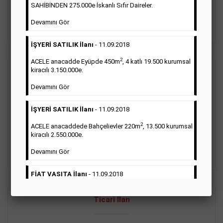
oluştururlar.Sabah sarı sayfa eleman ilanlarında 6 kelime
SAHİBİNDEN 275.000e İskanlı Sıfır Daireler.
sayısı şartı aranmamaktadır.
Devamını Gör
Detaylı Bilgi & İlan Örnekleri
İŞYERİ SATILIK İlanı
- 11.09.2018
2
ACELE anacadde Eyüpde 450m
, 4 katlı 19.500 kurumsal
kiracılı 3.150.000e.
Vasıta İlanı
Devamını Gör
Sarı sayfa ilanlar alım- satım, duyuru, mini reklam şeklinde
İŞYERİ SATILIK İlanı
- 11.09.2018
ifade edilebilen ilanlardır. Gazetelerin tirajını önemli ölçüde
etkilerler ve gazete gelirlerinin de önemli bir bölümünü
2
ACELE anacaddede Bahçelievler 220m
, 13.500 kurumsal
oluştururlar.Sabah sarı sayfa eleman ilanlarında 6 kelime
kiracılı 2.550.000e.
sayısı şartı aranmamaktadır.
Devamını Gör
Detaylı Bilgi & İlan Örnekleri
FİAT VASITA İlanı
- 11.09.2018
2
ACELE Anacaddede Şişli 180m
, 3 katlı, 16.500 kiracılı
Ticari İlan
2.800.000e kurumsal mağaza.
Devamını Gör