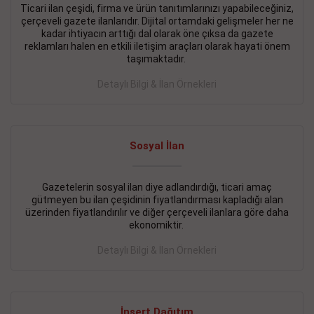
Ticari ilan çeşidi, firma ve ürün tanıtımlarınızı yapabileceğiniz,
çerçeveli gazete ilanlarıdır. Dijital ortamdaki gelişmeler her ne
BAKIRKÖY SATILIK İlanı
- 11.09.2018
kadar ihtiyacın arttığı dal olarak öne çıksa da gazete
KARTALTEPEde kelepir 2+ 1 satılık daire
reklamları halen en etkili iletişim araçları olarak hayati önem
taşımaktadır.
Devamını Gör
Detaylı Bilgi & İlan Örnekleri
FATİH SATILIK İlanı
- 11.09.2018
FATİH Merkezde kelepir 2+ 1 daire
Sosyal İlan
Devamını Gör
İŞYERİ KİRALIK İlanı
- 11.09.2018
Gazetelerin sosyal ilan diye adlandırdığı, ticari amaç
gütmeyen bu ilan çeşidinin fiyatlandırması kapladığı alan
BEYLİKDÜZÜ Kavaklıda 4 katlı bina
üzerinden fiyatlandırılır ve diğer çerçeveli ilanlara göre daha
ekonomiktir.
Devamını Gör
Detaylı Bilgi & İlan Örnekleri
SİLİVRİ SATILIK İlanı
- 11.09.2018
AVCILAR Parsellerde 2 katlı, iskanlı, 8.000e kurumsal
kiracılı, 1.600.000e kelepir mağaza.
İnsert Dağıtım