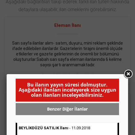
Aşağıdaki bağlantıları takip ederek farklı ilan türleri hakkında
detaylara ulaşabilir, ilan örneklerini görebilirsiniz.
Eleman İlanı
Sarı sayfa ilanlar alım- satım, duyuru, mini reklam şeklinde
ifade edilebilen ilanlardır. Gazetelerin tirajını önemli ölçüde
etkilerler ve gazete gelirlerinin de önemli bir bölümünü
oluştururlar.Sabah sarı sayfa eleman ilanlarında 6 kelime
sayısı şartı aranmamaktadır.
Detaylı Bilgi & İlan Örnekleri
Bu ilanın yayın süresi dolmuştur.
Aşağıdaki ilanları inceleyerek size uygun
olan ilanları inceleyebilirsiniz.
Emlak İlanı
Benzer Diğer İlanlar
Sarı sayfa ilanlar alım- satım, duyuru, mini reklam şeklinde
ifade edilebilen ilanlardır. Gazetelerin tirajını önemli ölçüde
BEYLİKDÜZÜ SATILIK İlanı
- 11.09.2018
etkilerler ve gazete gelirlerinin de önemli bir bölümünü