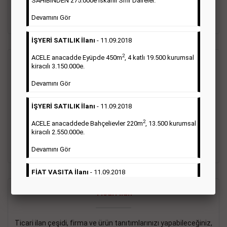
SAHİBİNDEN 275.000e İskanlı Sıfır Daireler.
sayısı şartı aranmamaktadır.
Devamını Gör
Detaylı Bilgi & İlan Örnekleri
İŞYERİ SATILIK İlanı
- 11.09.2018
2
ACELE anacadde Eyüpde 450m
, 4 katlı 19.500 kurumsal
Vasıta İlanı
kiracılı 3.150.000e.
Devamını Gör
Sarı sayfa ilanlar alım- satım, duyuru, mini reklam şeklinde
ifade edilebilen ilanlardır. Gazetelerin tirajını önemli ölçüde
İŞYERİ SATILIK İlanı
- 11.09.2018
etkilerler ve gazete gelirlerinin de önemli bir bölümünü
oluştururlar.Sabah sarı sayfa eleman ilanlarında 6 kelime
2
ACELE anacaddede Bahçelievler 220m
, 13.500 kurumsal
sayısı şartı aranmamaktadır.
kiracılı 2.550.000e.
Detaylı Bilgi & İlan Örnekleri
Devamını Gör
FİAT VASITA İlanı
- 11.09.2018
2
ACELE Anacaddede Şişli 180m
, 3 katlı, 16.500 kiracılı
Ticari İlan
2.800.000e kurumsal mağaza.
Devamını Gör
Ticari ilan çeşidi, firma ve ürün tanıtımlarınızı yapabileceğiniz,