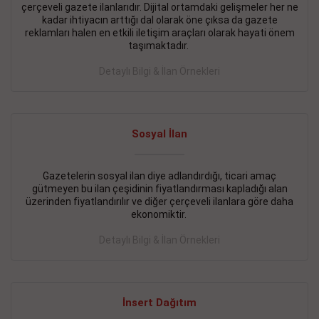
çerçeveli gazete ilanlarıdır. Dijital ortamdaki gelişmeler her ne
BAKIRKÖY SATILIK İlanı
- 11.09.2018
kadar ihtiyacın arttığı dal olarak öne çıksa da gazete
reklamları halen en etkili iletişim araçları olarak hayati önem
KARTALTEPEde kelepir 2+ 1 satılık daire
taşımaktadır.
Devamını Gör
Detaylı Bilgi & İlan Örnekleri
FATİH SATILIK İlanı
- 11.09.2018
FATİH Merkezde kelepir 2+ 1 daire
Sosyal İlan
Devamını Gör
Gazetelerin sosyal ilan diye adlandırdığı, ticari amaç
İŞYERİ KİRALIK İlanı
- 11.09.2018
gütmeyen bu ilan çeşidinin fiyatlandırması kapladığı alan
BEYLİKDÜZÜ Kavaklıda 4 katlı bina
üzerinden fiyatlandırılır ve diğer çerçeveli ilanlara göre daha
ekonomiktir.
Devamını Gör
Detaylı Bilgi & İlan Örnekleri
SİLİVRİ SATILIK İlanı
- 11.09.2018
AVCILAR Parsellerde 2 katlı, iskanlı, 8.000e kurumsal
kiracılı, 1.600.000e kelepir mağaza.
İnsert Dağıtım
Devamını Gör