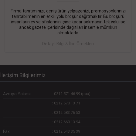
Firma tanıtımınızı, geniş ürün yelpazenizi, promosyonlarınızı
DEVREMÜLK KİRALIK İlanı
- 11.09.2018
tanıtabilmenin en etkili yolu broşür dağıtmaktır. Bu broşürü
insanların ev ve ofislerinin içine kadar sokmanın tek yolu ise
SİNYE Tekstile Şoförlüğü olan 35 yaşını aşmamış, Depo
ancak gazete içerisinde dağıtılan insertle mümkün
elemanı alınacaktır. Osmanbey, Şişli
olmaktadır.
Devamını Gör
Detaylı Bilgi & İlan Örnekleri
DEVREDENLER SATILIK İlanı
- 11.09.2018
BAKIRKÖYde Bayan Kuaförü
Devamını Gör
İletişim Bilgilerimiz
Avrupa Yakası
:
0212 571 46 99 (pbx)
:
0212 570 13 71
:
0212 583 76 53
:
0212 660 13 94
Fax
:
0212 543 35 39