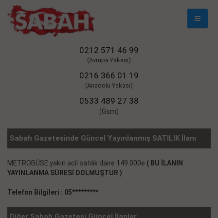
Mobil
Naviga
0212 571 46 99
(Avrupa Yakası)
0216 366 01 19
(Anadolu Yakası)
0533 489 27 38
(Gsm)
Sabah Gazetesinde Güncel Yayınlanmış SATILIK İlanı
METROBÜSE yakın acil satılık daire 149.000e
( BU İLANIN
YAYINLANMA SÜRESİ DOLMUŞTUR )
Telefon Bilgileri : 05*********
Diğer Sabah Gazetesi Güncel İlanlar