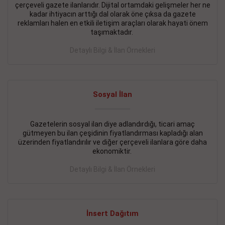
çerçeveli gazete ilanlarıdır. Dijital ortamdaki gelişmeler her ne
BAKIRKÖY SATILIK İlanı
- 11.09.2018
kadar ihtiyacın arttığı dal olarak öne çıksa da gazete
reklamları halen en etkili iletişim araçları olarak hayati önem
KARTALTEPEde kelepir 2+ 1 satılık daire
taşımaktadır.
Devamını Gör
Detaylı Bilgi & İlan Örnekleri
FATİH SATILIK İlanı
- 11.09.2018
FATİH Merkezde kelepir 2+ 1 daire
Sosyal İlan
Devamını Gör
Gazetelerin sosyal ilan diye adlandırdığı, ticari amaç
İŞYERİ KİRALIK İlanı
- 11.09.2018
gütmeyen bu ilan çeşidinin fiyatlandırması kapladığı alan
BEYLİKDÜZÜ Kavaklıda 4 katlı bina
üzerinden fiyatlandırılır ve diğer çerçeveli ilanlara göre daha
ekonomiktir.
Devamını Gör
Detaylı Bilgi & İlan Örnekleri
SİLİVRİ SATILIK İlanı
- 11.09.2018
AVCILAR Parsellerde 2 katlı, iskanlı, 8.000e kurumsal
kiracılı, 1.600.000e kelepir mağaza.
İnsert Dağıtım
Devamını Gör