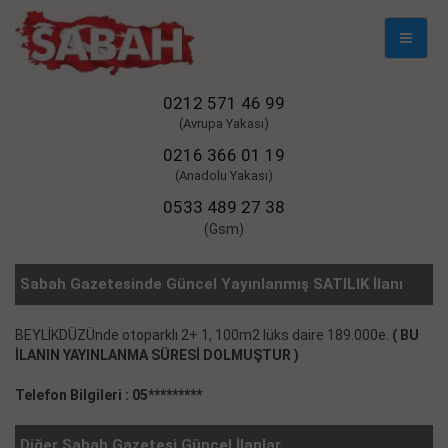
Mobil
Naviga
0212 571 46 99
(Avrupa Yakası)
0216 366 01 19
(Anadolu Yakası)
0533 489 27 38
(Gsm)
Sabah Gazetesinde Güncel Yayınlanmış SATILIK İlanı
BEYLİKDÜZÜnde otoparklı 2+ 1, 100m2 lüks daire 189.000e.
( BU
İLANIN YAYINLANMA SÜRESİ DOLMUŞTUR )
Telefon Bilgileri : 05*********
Diğer Sabah Gazetesi Güncel İlanlar