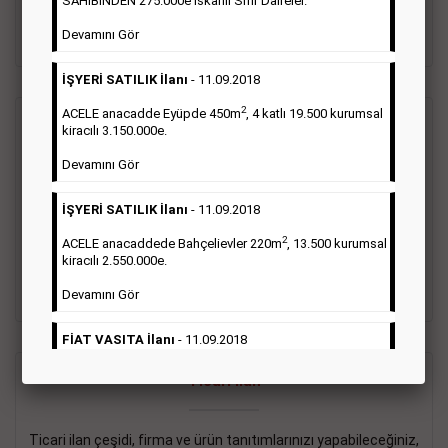
SAHİBİNDEN 275.000e İskanlı Sıfır Daireler.
sayısı şartı aranmamaktadır.
Devamını Gör
Detaylı Bilgi & İlan Örnekleri
İŞYERİ SATILIK İlanı
- 11.09.2018
2
ACELE anacadde Eyüpde 450m
, 4 katlı 19.500 kurumsal
Vasıta İlanı
kiracılı 3.150.000e.
Devamını Gör
Sarı sayfa ilanlar alım- satım, duyuru, mini reklam şeklinde
ifade edilebilen ilanlardır. Gazetelerin tirajını önemli ölçüde
İŞYERİ SATILIK İlanı
- 11.09.2018
etkilerler ve gazete gelirlerinin de önemli bir bölümünü
oluştururlar.Sabah sarı sayfa eleman ilanlarında 6 kelime
2
ACELE anacaddede Bahçelievler 220m
, 13.500 kurumsal
sayısı şartı aranmamaktadır.
kiracılı 2.550.000e.
Detaylı Bilgi & İlan Örnekleri
Devamını Gör
FİAT VASITA İlanı
- 11.09.2018
2
ACELE Anacaddede Şişli 180m
, 3 katlı, 16.500 kiracılı
Ticari İlan
2.800.000e kurumsal mağaza.
Devamını Gör
Ticari ilan çeşidi, firma ve ürün tanıtımlarınızı yapabileceğiniz,