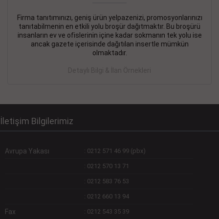
Firma tanıtımınızı, geniş ürün yelpazenizi, promosyonlarınızı
DEVREMÜLK KİRALIK İlanı
- 11.09.2018
tanıtabilmenin en etkili yolu broşür dağıtmaktır. Bu broşürü
insanların ev ve ofislerinin içine kadar sokmanın tek yolu ise
SİNYE Tekstile Şoförlüğü olan 35 yaşını aşmamış, Depo
ancak gazete içerisinde dağıtılan insertle mümkün
elemanı alınacaktır. Osmanbey, Şişli
olmaktadır.
Devamını Gör
Detaylı Bilgi & İlan Örnekleri
DEVREDENLER SATILIK İlanı
- 11.09.2018
BAKIRKÖYde Bayan Kuaförü
Devamını Gör
İletişim Bilgilerimiz
Avrupa Yakası
:
0212 571 46 99 (pbx)
:
0212 570 13 71
:
0212 583 76 53
:
0212 660 13 94
Fax
:
0212 543 35 39