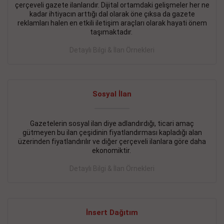
çerçeveli gazete ilanlarıdır. Dijital ortamdaki gelişmeler her ne
BAKIRKÖY SATILIK İlanı
- 11.09.2018
kadar ihtiyacın arttığı dal olarak öne çıksa da gazete
reklamları halen en etkili iletişim araçları olarak hayati önem
KARTALTEPEde kelepir 2+ 1 satılık daire
taşımaktadır.
Devamını Gör
Detaylı Bilgi & İlan Örnekleri
FATİH SATILIK İlanı
- 11.09.2018
FATİH Merkezde kelepir 2+ 1 daire
Sosyal İlan
Devamını Gör
Gazetelerin sosyal ilan diye adlandırdığı, ticari amaç
İŞYERİ KİRALIK İlanı
- 11.09.2018
gütmeyen bu ilan çeşidinin fiyatlandırması kapladığı alan
BEYLİKDÜZÜ Kavaklıda 4 katlı bina
üzerinden fiyatlandırılır ve diğer çerçeveli ilanlara göre daha
ekonomiktir.
Devamını Gör
Detaylı Bilgi & İlan Örnekleri
SİLİVRİ SATILIK İlanı
- 11.09.2018
AVCILAR Parsellerde 2 katlı, iskanlı, 8.000e kurumsal
kiracılı, 1.600.000e kelepir mağaza.
İnsert Dağıtım
Devamını Gör