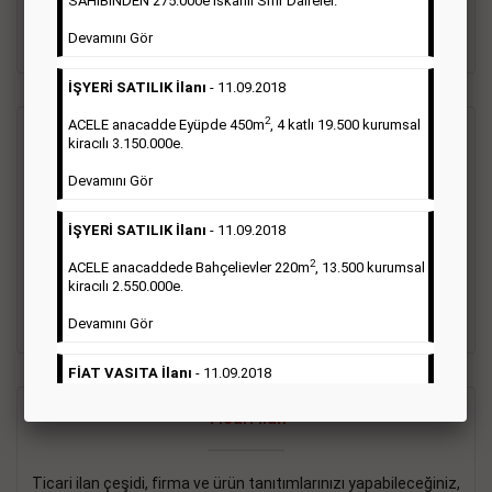
SAHİBİNDEN 275.000e İskanlı Sıfır Daireler.
sayısı şartı aranmamaktadır.
Devamını Gör
Detaylı Bilgi & İlan Örnekleri
İŞYERİ SATILIK İlanı
- 11.09.2018
2
ACELE anacadde Eyüpde 450m
, 4 katlı 19.500 kurumsal
Vasıta İlanı
kiracılı 3.150.000e.
Devamını Gör
Sarı sayfa ilanlar alım- satım, duyuru, mini reklam şeklinde
ifade edilebilen ilanlardır. Gazetelerin tirajını önemli ölçüde
İŞYERİ SATILIK İlanı
- 11.09.2018
etkilerler ve gazete gelirlerinin de önemli bir bölümünü
oluştururlar.Sabah sarı sayfa eleman ilanlarında 6 kelime
2
ACELE anacaddede Bahçelievler 220m
, 13.500 kurumsal
sayısı şartı aranmamaktadır.
kiracılı 2.550.000e.
Detaylı Bilgi & İlan Örnekleri
Devamını Gör
FİAT VASITA İlanı
- 11.09.2018
2
ACELE Anacaddede Şişli 180m
, 3 katlı, 16.500 kiracılı
Ticari İlan
2.800.000e kurumsal mağaza.
Devamını Gör
Ticari ilan çeşidi, firma ve ürün tanıtımlarınızı yapabileceğiniz,