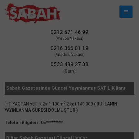
Mobil
Naviga
0212 571 46 99
(Avrupa Yakası)
0216 366 01 19
(Anadolu Yakası)
0533 489 27 38
(Gsm)
Sabah Gazetesinde Güncel Yayınlanmış SATILIK İlanı
2
İHTİYAÇTAN satılık 2+ 1 100m
2.kat 149.000
( BU İLANIN
YAYINLANMA SÜRESİ DOLMUŞTUR )
Telefon Bilgileri : 05*********
Diğer Sabah Gazetesi Güncel İlanlar