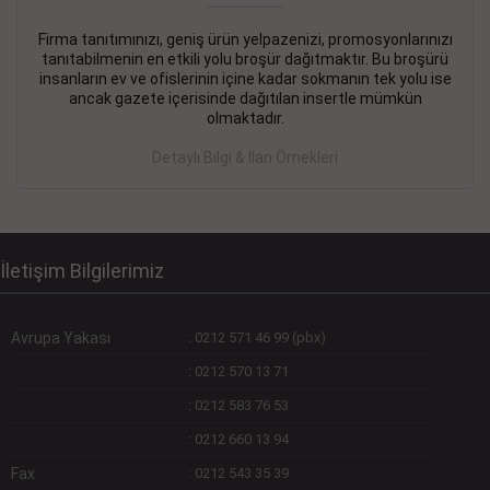
Firma tanıtımınızı, geniş ürün yelpazenizi, promosyonlarınızı
DEVREMÜLK KİRALIK İlanı
- 11.09.2018
tanıtabilmenin en etkili yolu broşür dağıtmaktır. Bu broşürü
insanların ev ve ofislerinin içine kadar sokmanın tek yolu ise
SİNYE Tekstile Şoförlüğü olan 35 yaşını aşmamış, Depo
ancak gazete içerisinde dağıtılan insertle mümkün
elemanı alınacaktır. Osmanbey, Şişli
olmaktadır.
Devamını Gör
Detaylı Bilgi & İlan Örnekleri
DEVREDENLER SATILIK İlanı
- 11.09.2018
BAKIRKÖYde Bayan Kuaförü
Devamını Gör
İletişim Bilgilerimiz
Avrupa Yakası
:
0212 571 46 99 (pbx)
:
0212 570 13 71
:
0212 583 76 53
:
0212 660 13 94
Fax
:
0212 543 35 39