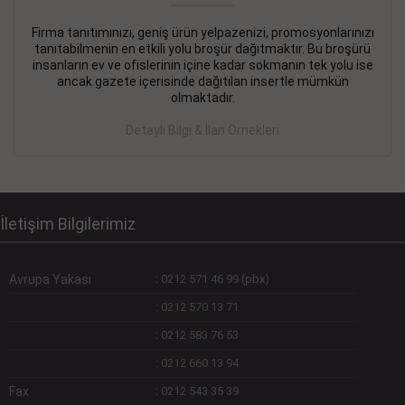
Firma tanıtımınızı, geniş ürün yelpazenizi, promosyonlarınızı
DEVREMÜLK KİRALIK İlanı
- 11.09.2018
tanıtabilmenin en etkili yolu broşür dağıtmaktır. Bu broşürü
insanların ev ve ofislerinin içine kadar sokmanın tek yolu ise
SİNYE Tekstile Şoförlüğü olan 35 yaşını aşmamış, Depo
ancak gazete içerisinde dağıtılan insertle mümkün
elemanı alınacaktır. Osmanbey, Şişli
olmaktadır.
Devamını Gör
Detaylı Bilgi & İlan Örnekleri
DEVREDENLER SATILIK İlanı
- 11.09.2018
BAKIRKÖYde Bayan Kuaförü
Devamını Gör
İletişim Bilgilerimiz
Avrupa Yakası
:
0212 571 46 99 (pbx)
:
0212 570 13 71
:
0212 583 76 53
:
0212 660 13 94
Fax
:
0212 543 35 39