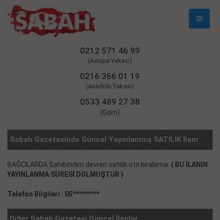
Mobil
Naviga
0212 571 46 99
(Avrupa Yakası)
0216 366 01 19
(Anadolu Yakası)
0533 489 27 38
(Gsm)
Sabah Gazetesinde Güncel Yayınlanmış SATILIK İlanı
BAĞCILARDA Sahibinden devren satılık oto kiralama.
( BU İLANIN
YAYINLANMA SÜRESİ DOLMUŞTUR )
Telefon Bilgileri : 05*********
Diğer Sabah Gazetesi Güncel İlanlar