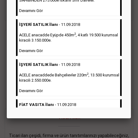
SAHİBİNDEN 275.000e İskanlı Sıfır Daireler.
sayısı şartı aranmamaktadır.
Devamını Gör
Detaylı Bilgi & İlan Örnekleri
İŞYERİ SATILIK İlanı
- 11.09.2018
2
ACELE anacadde Eyüpde 450m
, 4 katlı 19.500 kurumsal
Vasıta İlanı
kiracılı 3.150.000e.
Devamını Gör
Sarı sayfa ilanlar alım- satım, duyuru, mini reklam şeklinde
ifade edilebilen ilanlardır. Gazetelerin tirajını önemli ölçüde
İŞYERİ SATILIK İlanı
- 11.09.2018
etkilerler ve gazete gelirlerinin de önemli bir bölümünü
oluştururlar.Sabah sarı sayfa eleman ilanlarında 6 kelime
2
ACELE anacaddede Bahçelievler 220m
, 13.500 kurumsal
sayısı şartı aranmamaktadır.
kiracılı 2.550.000e.
Detaylı Bilgi & İlan Örnekleri
Devamını Gör
FİAT VASITA İlanı
- 11.09.2018
2
ACELE Anacaddede Şişli 180m
, 3 katlı, 16.500 kiracılı
Ticari İlan
2.800.000e kurumsal mağaza.
Devamını Gör
Ticari ilan çeşidi, firma ve ürün tanıtımlarınızı yapabileceğiniz,