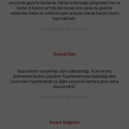
çerçeveli gazete ilanlarıdır. Dijital ortamdaki gelişmeler her ne
BAKIRKÖY SATILIK İlanı
- 11.09.2018
kadar ihtiyacın arttığı dal olarak öne çıksa da gazete
reklamları halen en etkili iletişim araçları olarak hayati önem
KARTALTEPEde kelepir 2+ 1 satılık daire
taşımaktadır.
Devamını Gör
Detaylı Bilgi & İlan Örnekleri
FATİH SATILIK İlanı
- 11.09.2018
FATİH Merkezde kelepir 2+ 1 daire
Sosyal İlan
Devamını Gör
Gazetelerin sosyal ilan diye adlandırdığı, ticari amaç
İŞYERİ KİRALIK İlanı
- 11.09.2018
gütmeyen bu ilan çeşidinin fiyatlandırması kapladığı alan
BEYLİKDÜZÜ Kavaklıda 4 katlı bina
üzerinden fiyatlandırılır ve diğer çerçeveli ilanlara göre daha
ekonomiktir.
Devamını Gör
Detaylı Bilgi & İlan Örnekleri
SİLİVRİ SATILIK İlanı
- 11.09.2018
AVCILAR Parsellerde 2 katlı, iskanlı, 8.000e kurumsal
kiracılı, 1.600.000e kelepir mağaza.
İnsert Dağıtım
Devamını Gör