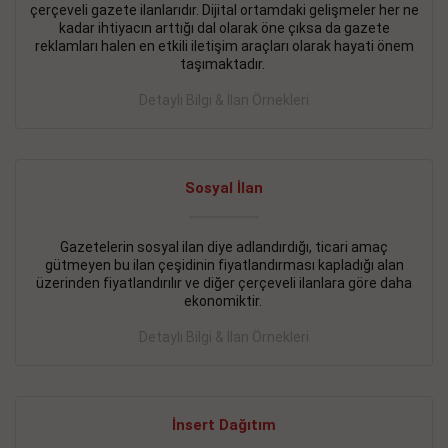
çerçeveli gazete ilanlarıdır. Dijital ortamdaki gelişmeler her ne
BAKIRKÖY SATILIK İlanı
- 11.09.2018
kadar ihtiyacın arttığı dal olarak öne çıksa da gazete
reklamları halen en etkili iletişim araçları olarak hayati önem
KARTALTEPEde kelepir 2+ 1 satılık daire
taşımaktadır.
Devamını Gör
Detaylı Bilgi & İlan Örnekleri
FATİH SATILIK İlanı
- 11.09.2018
FATİH Merkezde kelepir 2+ 1 daire
Sosyal İlan
Devamını Gör
Gazetelerin sosyal ilan diye adlandırdığı, ticari amaç
İŞYERİ KİRALIK İlanı
- 11.09.2018
gütmeyen bu ilan çeşidinin fiyatlandırması kapladığı alan
BEYLİKDÜZÜ Kavaklıda 4 katlı bina
üzerinden fiyatlandırılır ve diğer çerçeveli ilanlara göre daha
ekonomiktir.
Devamını Gör
Detaylı Bilgi & İlan Örnekleri
SİLİVRİ SATILIK İlanı
- 11.09.2018
AVCILAR Parsellerde 2 katlı, iskanlı, 8.000e kurumsal
kiracılı, 1.600.000e kelepir mağaza.
İnsert Dağıtım
Devamını Gör