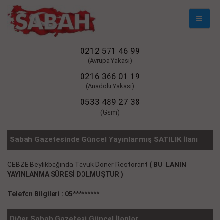
Mobil
Naviga
0212 571 46 99
(Avrupa Yakası)
0216 366 01 19
(Anadolu Yakası)
0533 489 27 38
(Gsm)
Sabah Gazetesinde Güncel Yayınlanmış SATILIK İlanı
GEBZE Beylikbağında Tavuk Döner Restorant
( BU İLANIN
YAYINLANMA SÜRESİ DOLMUŞTUR )
Telefon Bilgileri : 05*********
Diğer Sabah Gazetesi Güncel İlanlar