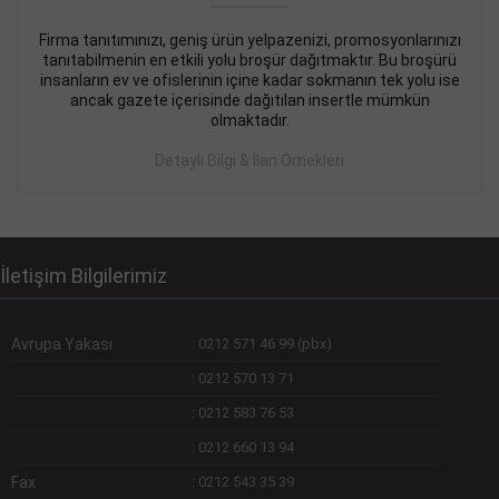
Firma tanıtımınızı, geniş ürün yelpazenizi, promosyonlarınızı
DEVREMÜLK KİRALIK İlanı
- 11.09.2018
tanıtabilmenin en etkili yolu broşür dağıtmaktır. Bu broşürü
insanların ev ve ofislerinin içine kadar sokmanın tek yolu ise
SİNYE Tekstile Şoförlüğü olan 35 yaşını aşmamış, Depo
ancak gazete içerisinde dağıtılan insertle mümkün
elemanı alınacaktır. Osmanbey, Şişli
olmaktadır.
Devamını Gör
Detaylı Bilgi & İlan Örnekleri
DEVREDENLER SATILIK İlanı
- 11.09.2018
BAKIRKÖYde Bayan Kuaförü
Devamını Gör
İletişim Bilgilerimiz
Avrupa Yakası
:
0212 571 46 99 (pbx)
:
0212 570 13 71
:
0212 583 76 53
:
0212 660 13 94
Fax
:
0212 543 35 39