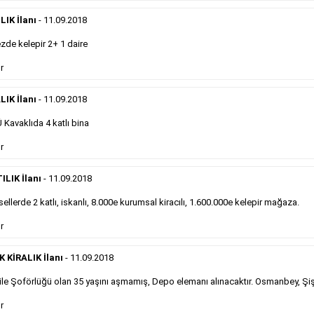
eleman ilanlarında 6 kelime sayısı şartı
IK İlanı
- 11.09.2018
aranmamaktadır.
Detaylı Bilgi & İlan Örnekleri
de kelepir 2+ 1 daire
r
Sosyal İlan
LIK İlanı
- 11.09.2018
Kavaklıda 4 katlı bina
Gazetelerin sosyal ilan diye adlandırdığı, ticari amaç
r
gütmeyen bu ilan çeşidinin fiyatlandırması kapladığı
alan üzerinden fiyatlandırılır ve diğer çerçeveli
ilanlara göre daha ekonomiktir.
ILIK İlanı
- 11.09.2018
ellerde 2 katlı, iskanlı, 8.000e kurumsal kiracılı, 1.600.000e kelepir mağaza.
Detaylı Bilgi & İlan Örnekleri
r
KİRALIK İlanı
- 11.09.2018
le Şoförlüğü olan 35 yaşını aşmamış, Depo elemanı alınacaktır. Osmanbey, Şiş
Kampanyalarımız
S
r