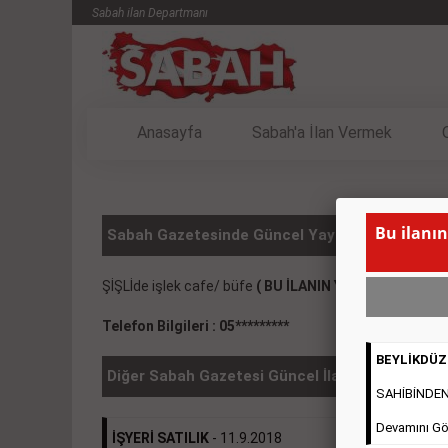
Sabah ilan Departmanı
Anasayfa
Sabah'a İlan Vermek
Bu ilanın
Sabah Gazetesinde Güncel Yayınlanmış SATILIK
ŞİŞLİde işlek cafe/ büfe
( BU İLANIN YAYINLANMA SÜ
Telefon Bilgileri : 05*********
BEYLİKDÜZÜ
Diğer Sabah Gazetesi Güncel İlanlar
SAHİBİNDEN 2
Devamını Gö
İŞYERİ SATILIK
- 11.9.2018