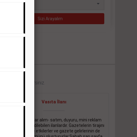
eklerini görebilirsiniz.
Vasıta İlanı
Sarı sayfa ilanlar alım- satım, duyuru, mini reklam
şeklinde ifade edilebilen ilanlardır. Gazetelerin tirajını
önemli ölçüde etkilerler ve gazete gelirlerinin de
önemli bir bölümünü oluştururlar.Sabah sarı sayfa