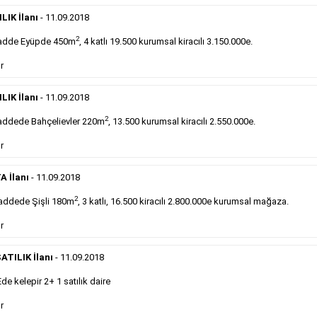
Devren
kiralık maltepede çayocağı....
LIK İlanı
- 11.09.2018
Devamını Gör
2
adde Eyüpde 450m
, 4 katlı 19.500 kurumsal kiracılı 3.150.000e.
DEVREDENLER SATILIK
- 11.9.2018
r
Halkalı
meydanındaki lokantamız devren satılıktır....
LIK İlanı
- 11.09.2018
Devamını Gör
2
ddede Bahçelievler 220m
, 13.500 kurumsal kiracılı 2.550.000e.
r
Sabah Gazetesi İlan Çeşitleri
A İlanı
- 11.09.2018
takip ederek farklı ilan türleri hakkında detaylara ulaşabilir, ilan örn
2
addede Şişli 180m
, 3 katlı, 16.500 kiracılı 2.800.000e kurumsal mağaza.
r
Emlak İlanı
ATILIK İlanı
- 11.09.2018
Sarı sayfa ilanlar alım- satım, duyuru, mini reklam
 kelepir 2+ 1 satılık daire
şeklinde ifade edilebilen ilanlardır. Gazetelerin tirajını
önemli ölçüde etkilerler ve gazete gelirlerinin de
r
önemli bir bölümünü oluştururlar.Sabah sarı sayfa