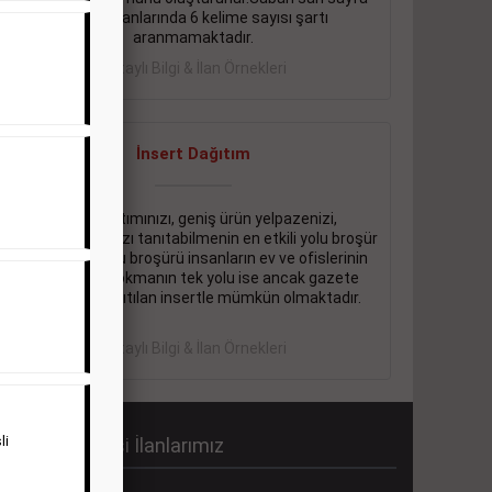
eleman ilanlarında 6 kelime sayısı şartı
aranmamaktadır.
Detaylı Bilgi & İlan Örnekleri
İnsert Dağıtım
Firma tanıtımınızı, geniş ürün yelpazenizi,
promosyonlarınızı tanıtabilmenin en etkili yolu broşür
dağıtmaktır. Bu broşürü insanların ev ve ofislerinin
içine kadar sokmanın tek yolu ise ancak gazete
içerisinde dağıtılan insertle mümkün olmaktadır.
Detaylı Bilgi & İlan Örnekleri
li
abah Gazetesi İlanlarımız