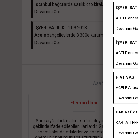
İstanbul
bağcılarda satılık oto kiralama...
İŞYERİ SATI
Devamını Gör
ACELE anac
İŞYERİ SATILIK
- 11.9.2018
Devamını Gö
Acele
bahçelievlerde 3.300e kurumsal kiracılı 490...
İŞYERİ SATI
Devamını Gör
ACELE anaca
Devamını Gö
FİAT VASIT
Aşağıdaki bağlantıları 
ACELE Anac
Devamını Gö
Eleman İlanı
BAKIRKÖY S
Sarı sayfa ilanlar alım- satım, duyuru, mini reklam
KARTALTEPEde
şeklinde ifade edilebilen ilanlardır. Gazetelerin tirajını
önemli ölçüde etkilerler ve gazete gelirlerinin de
Devamını Gö
önemli bir bölümünü oluştururlar.Sabah sarı sayfa