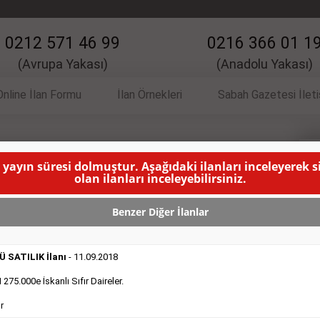
0212 571 46 99
0216 366 01 1
(Avrupa Yakası)
(Anadolu Yakası)
Online İlan Formu
İlan Örnekleri
Sabah Gazetesi İlet
 yayın süresi dolmuştur. Aşağıdaki ilanları inceleyerek 
 İlanı
S
olan ilanları inceleyebilirsiniz.
RESİ DOLMUŞTUR )
Benzer Diğer İlanlar
 SATILIK İlanı
- 11.09.2018
75.000e İskanlı Sıfır Daireler.
r
DEVREDENLER SATILIK
- 11.9.2018