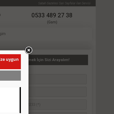
Sabah Gazetesi Sarı Sayfalar ilan Servisi
9
0533 489 27 38
(Gsm)
işim
size uygun
ATILIK İlanı Vermek İçin Sizi Arayalım!