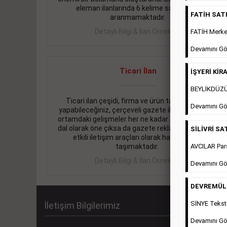
eleman ilanlarında 6 kelime sayısı şartı
FATİH SATIL
aranmamaktadır.
Detaylı Bilgi & İlan Örnekleri
FATİH Merkez
Devamını Gö
Ticari İlan
İŞYERİ KİRA
BEYLİKDÜZÜ 
Ticari ilan çeşidi, firma ve ürün tanıtımlarınızı
Devamını Gö
yapabileceğiniz, çerçeveli gazete ilanlarıdır. Dijital
ortamdaki gelişmeler her ne kadar ihtiyacın arttığı
dal olarak öne çıksa da gazete reklamları halen en
SİLİVRİ SAT
etkili iletişim araçları olarak hayati önem
AVCILAR Pars
taşımaktadır.
Detaylı Bilgi & İlan Örnekleri
Devamını Gö
DEVREMÜLK 
SİNYE Teksti
İletişim Bilgilerimiz
Devamını Gö