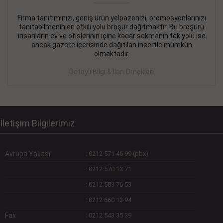
Firma tanıtımınızı, geniş ürün yelpazenizi, promosyonlarınızı
DEVREMÜLK KİRALIK İlanı
- 11.09.2018
tanıtabilmenin en etkili yolu broşür dağıtmaktır. Bu broşürü
insanların ev ve ofislerinin içine kadar sokmanın tek yolu ise
SİNYE Tekstile Şoförlüğü olan 35 yaşını aşmamış, Depo
ancak gazete içerisinde dağıtılan insertle mümkün
elemanı alınacaktır. Osmanbey, Şişli
olmaktadır.
Devamını Gör
Detaylı Bilgi & İlan Örnekleri
DEVREDENLER SATILIK İlanı
- 11.09.2018
BAKIRKÖYde Bayan Kuaförü
Devamını Gör
İletişim Bilgilerimiz
Avrupa Yakası
:
0212 571 46 99 (pbx)
:
0212 570 13 71
:
0212 583 76 53
:
0212 660 13 94
Fax
:
0212 543 35 39