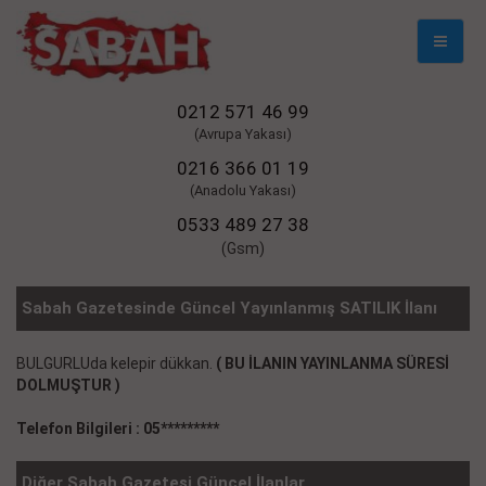
Mobil
Naviga
0212 571 46 99
(Avrupa Yakası)
0216 366 01 19
(Anadolu Yakası)
0533 489 27 38
(Gsm)
Sabah Gazetesinde Güncel Yayınlanmış SATILIK İlanı
BULGURLUda kelepir dükkan.
( BU İLANIN YAYINLANMA SÜRESİ
DOLMUŞTUR )
Telefon Bilgileri : 05*********
Diğer Sabah Gazetesi Güncel İlanlar