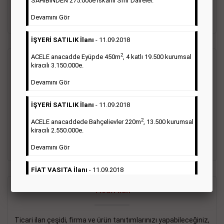
SAHİBİNDEN 275.000e İskanlı Sıfır Daireler.
sayısı şartı aranmamaktadır.
Devamını Gör
Detaylı Bilgi & İlan Örnekleri
İŞYERİ SATILIK İlanı
- 11.09.2018
2
ACELE anacadde Eyüpde 450m
, 4 katlı 19.500 kurumsal
Vasıta İlanı
kiracılı 3.150.000e.
Devamını Gör
Sarı sayfa ilanlar alım- satım, duyuru, mini reklam şeklinde
ifade edilebilen ilanlardır. Gazetelerin tirajını önemli ölçüde
İŞYERİ SATILIK İlanı
- 11.09.2018
etkilerler ve gazete gelirlerinin de önemli bir bölümünü
oluştururlar.Sabah sarı sayfa eleman ilanlarında 6 kelime
2
ACELE anacaddede Bahçelievler 220m
, 13.500 kurumsal
sayısı şartı aranmamaktadır.
kiracılı 2.550.000e.
Detaylı Bilgi & İlan Örnekleri
Devamını Gör
FİAT VASITA İlanı
- 11.09.2018
2
ACELE Anacaddede Şişli 180m
, 3 katlı, 16.500 kiracılı
Ticari İlan
2.800.000e kurumsal mağaza.
Devamını Gör
Ticari ilan çeşidi, firma ve ürün tanıtımlarınızı yapabileceğiniz,