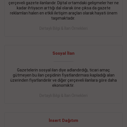
çerçeveli gazete ilanlarıdır. Dijital ortamdaki gelişmeler her ne
BAKIRKÖY SATILIK İlanı
- 11.09.2018
kadar ihtiyacın arttığı dal olarak öne çıksa da gazete
reklamları halen en etkili iletişim araçları olarak hayati önem
KARTALTEPEde kelepir 2+ 1 satılık daire
taşımaktadır.
Devamını Gör
Detaylı Bilgi & İlan Örnekleri
FATİH SATILIK İlanı
- 11.09.2018
FATİH Merkezde kelepir 2+ 1 daire
Sosyal İlan
Devamını Gör
Gazetelerin sosyal ilan diye adlandırdığı, ticari amaç
İŞYERİ KİRALIK İlanı
- 11.09.2018
gütmeyen bu ilan çeşidinin fiyatlandırması kapladığı alan
BEYLİKDÜZÜ Kavaklıda 4 katlı bina
üzerinden fiyatlandırılır ve diğer çerçeveli ilanlara göre daha
ekonomiktir.
Devamını Gör
Detaylı Bilgi & İlan Örnekleri
SİLİVRİ SATILIK İlanı
- 11.09.2018
AVCILAR Parsellerde 2 katlı, iskanlı, 8.000e kurumsal
kiracılı, 1.600.000e kelepir mağaza.
İnsert Dağıtım
Devamını Gör