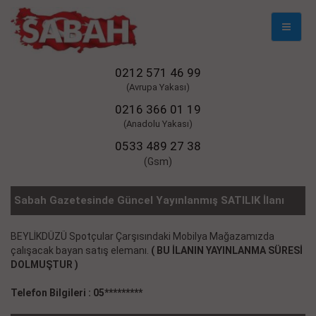
Mobil
Naviga
0212 571 46 99
(Avrupa Yakası)
0216 366 01 19
(Anadolu Yakası)
0533 489 27 38
(Gsm)
Sabah Gazetesinde Güncel Yayınlanmış SATILIK İlanı
BEYLİKDÜZÜ Spotçular Çarşısındaki Mobilya Mağazamızda
çalışacak bayan satış elemanı.
( BU İLANIN YAYINLANMA SÜRESİ
DOLMUŞTUR )
Telefon Bilgileri : 05*********