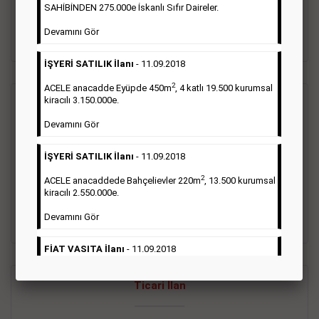
oluştururlar.Sabah sarı sayfa eleman ilanlarında 6 kelime
SAHİBİNDEN 275.000e İskanlı Sıfır Daireler.
sayısı şartı aranmamaktadır.
Devamını Gör
Detaylı Bilgi & İlan Örnekleri
İŞYERİ SATILIK İlanı
- 11.09.2018
2
ACELE anacadde Eyüpde 450m
, 4 katlı 19.500 kurumsal
kiracılı 3.150.000e.
Vasıta İlanı
Devamını Gör
Sarı sayfa ilanlar alım- satım, duyuru, mini reklam şeklinde
İŞYERİ SATILIK İlanı
- 11.09.2018
ifade edilebilen ilanlardır. Gazetelerin tirajını önemli ölçüde
etkilerler ve gazete gelirlerinin de önemli bir bölümünü
2
ACELE anacaddede Bahçelievler 220m
, 13.500 kurumsal
oluştururlar.Sabah sarı sayfa eleman ilanlarında 6 kelime
kiracılı 2.550.000e.
sayısı şartı aranmamaktadır.
Devamını Gör
Detaylı Bilgi & İlan Örnekleri
FİAT VASITA İlanı
- 11.09.2018
2
ACELE Anacaddede Şişli 180m
, 3 katlı, 16.500 kiracılı
Ticari İlan
2.800.000e kurumsal mağaza.
Devamını Gör