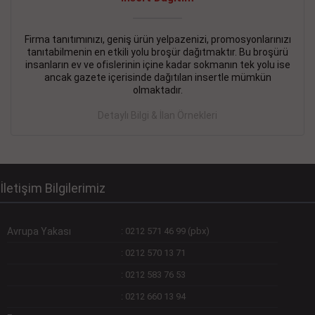
Devamını Gör
DEVREMÜLK KİRALIK İlanı
- 11.09.2018
Firma tanıtımınızı, geniş ürün yelpazenizi, promosyonlarınızı
tanıtabilmenin en etkili yolu broşür dağıtmaktır. Bu broşürü
SİNYE Tekstile Şoförlüğü olan 35 yaşını aşmamış, Depo
insanların ev ve ofislerinin içine kadar sokmanın tek yolu ise
elemanı alınacaktır. Osmanbey, Şişli
ancak gazete içerisinde dağıtılan insertle mümkün
olmaktadır.
Devamını Gör
Detaylı Bilgi & İlan Örnekleri
DEVREDENLER SATILIK İlanı
- 11.09.2018
BAKIRKÖYde Bayan Kuaförü
Devamını Gör
İletişim Bilgilerimiz
Avrupa Yakası
:
0212 571 46 99 (pbx)
:
0212 570 13 71
:
0212 583 76 53
:
0212 660 13 94