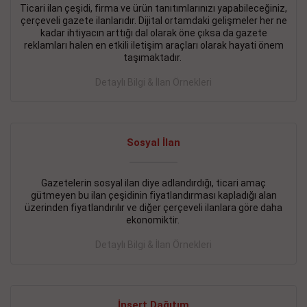
Ticari ilan çeşidi, firma ve ürün tanıtımlarınızı yapabileceğiniz,
çerçeveli gazete ilanlarıdır. Dijital ortamdaki gelişmeler her ne
BAKIRKÖY SATILIK İlanı
- 11.09.2018
kadar ihtiyacın arttığı dal olarak öne çıksa da gazete
KARTALTEPEde kelepir 2+ 1 satılık daire
reklamları halen en etkili iletişim araçları olarak hayati önem
taşımaktadır.
Devamını Gör
Detaylı Bilgi & İlan Örnekleri
FATİH SATILIK İlanı
- 11.09.2018
FATİH Merkezde kelepir 2+ 1 daire
Sosyal İlan
Devamını Gör
İŞYERİ KİRALIK İlanı
- 11.09.2018
Gazetelerin sosyal ilan diye adlandırdığı, ticari amaç
gütmeyen bu ilan çeşidinin fiyatlandırması kapladığı alan
BEYLİKDÜZÜ Kavaklıda 4 katlı bina
üzerinden fiyatlandırılır ve diğer çerçeveli ilanlara göre daha
ekonomiktir.
Devamını Gör
Detaylı Bilgi & İlan Örnekleri
SİLİVRİ SATILIK İlanı
- 11.09.2018
AVCILAR Parsellerde 2 katlı, iskanlı, 8.000e kurumsal
kiracılı, 1.600.000e kelepir mağaza.
İnsert Dağıtım