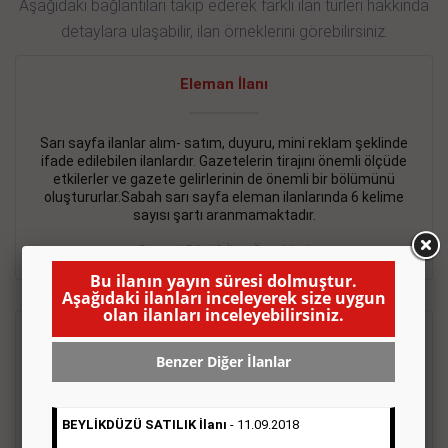
Aşağıdaki bağlantıları takip ederek farklı ilan türleri hakkında
detaylara ulaşabilir, ilan örneklerini görebilirsiniz.
Eleman İlanı
Sarı sayfa ilanlar alım- satım, duyuru, mini reklam şeklinde
ifade edilebilen ilanlardır. Gazetelerin tirajını önemli ölçüde
etkilerler ve gazete gelirlerinin de önemli bir bölümünü
oluştururlar.Sabah sarı sayfa eleman ilanlarında 6 kelime
sayısı şartı aranmamaktadır.
Detaylı Bilgi & İlan Örnekleri
Bu ilanın yayın süresi dolmuştur.
Aşağıdaki ilanları inceleyerek size uygun
olan ilanları inceleyebilirsiniz.
Emlak İlanı
Benzer Diğer İlanlar
Sarı sayfa ilanlar alım- satım, duyuru, mini reklam şeklinde
ifade edilebilen ilanlardır. Gazetelerin tirajını önemli ölçüde
BEYLİKDÜZÜ SATILIK İlanı
- 11.09.2018
etkilerler ve gazete gelirlerinin de önemli bir bölümünü