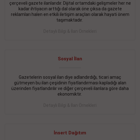
çerçeveli gazete ilanlarıdır. Dijital ortamdaki gelişmeler her ne
BAKIRKÖY SATILIK İlanı
- 11.09.2018
kadar ihtiyacın arttığı dal olarak öne çıksa da gazete
reklamları halen en etkili iletişim araçları olarak hayati önem
KARTALTEPEde kelepir 2+ 1 satılık daire
taşımaktadır.
Devamını Gör
Detaylı Bilgi & İlan Örnekleri
FATİH SATILIK İlanı
- 11.09.2018
FATİH Merkezde kelepir 2+ 1 daire
Sosyal İlan
Devamını Gör
Gazetelerin sosyal ilan diye adlandırdığı, ticari amaç
İŞYERİ KİRALIK İlanı
- 11.09.2018
gütmeyen bu ilan çeşidinin fiyatlandırması kapladığı alan
BEYLİKDÜZÜ Kavaklıda 4 katlı bina
üzerinden fiyatlandırılır ve diğer çerçeveli ilanlara göre daha
ekonomiktir.
Devamını Gör
Detaylı Bilgi & İlan Örnekleri
SİLİVRİ SATILIK İlanı
- 11.09.2018
AVCILAR Parsellerde 2 katlı, iskanlı, 8.000e kurumsal
kiracılı, 1.600.000e kelepir mağaza.
İnsert Dağıtım
Devamını Gör