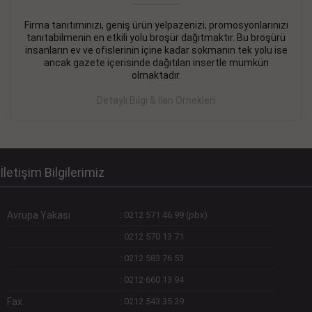
Firma tanıtımınızı, geniş ürün yelpazenizi, promosyonlarınızı
DEVREMÜLK KİRALIK İlanı
- 11.09.2018
tanıtabilmenin en etkili yolu broşür dağıtmaktır. Bu broşürü
insanların ev ve ofislerinin içine kadar sokmanın tek yolu ise
SİNYE Tekstile Şoförlüğü olan 35 yaşını aşmamış, Depo
ancak gazete içerisinde dağıtılan insertle mümkün
elemanı alınacaktır. Osmanbey, Şişli
olmaktadır.
Devamını Gör
Detaylı Bilgi & İlan Örnekleri
DEVREDENLER SATILIK İlanı
- 11.09.2018
BAKIRKÖYde Bayan Kuaförü
Devamını Gör
İletişim Bilgilerimiz
Avrupa Yakası
:
0212 571 46 99 (pbx)
:
0212 570 13 71
:
0212 583 76 53
:
0212 660 13 94
Fax
:
0212 543 35 39