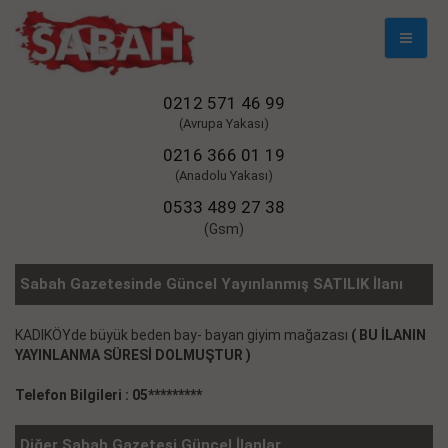
Mobil
Naviga
0212 571 46 99
(Avrupa Yakası)
0216 366 01 19
(Anadolu Yakası)
0533 489 27 38
(Gsm)
Sabah Gazetesinde Güncel Yayınlanmış SATILIK İlanı
KADIKÖYde büyük beden bay- bayan giyim mağazası
( BU İLANIN
YAYINLANMA SÜRESİ DOLMUŞTUR )
Telefon Bilgileri : 05*********
Diğer Sabah Gazetesi Güncel İlanlar