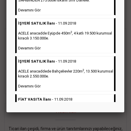
SAHİBİNDEN 275.000e İskanlı Sıfır Daireler.
sayısı şartı aranmamaktadır.
Devamını Gör
Detaylı Bilgi & İlan Örnekleri
İŞYERİ SATILIK İlanı
- 11.09.2018
2
ACELE anacadde Eyüpde 450m
, 4 katlı 19.500 kurumsal
Vasıta İlanı
kiracılı 3.150.000e.
Devamını Gör
Sarı sayfa ilanlar alım- satım, duyuru, mini reklam şeklinde
ifade edilebilen ilanlardır. Gazetelerin tirajını önemli ölçüde
İŞYERİ SATILIK İlanı
- 11.09.2018
etkilerler ve gazete gelirlerinin de önemli bir bölümünü
oluştururlar.Sabah sarı sayfa eleman ilanlarında 6 kelime
2
ACELE anacaddede Bahçelievler 220m
, 13.500 kurumsal
sayısı şartı aranmamaktadır.
kiracılı 2.550.000e.
Detaylı Bilgi & İlan Örnekleri
Devamını Gör
FİAT VASITA İlanı
- 11.09.2018
2
ACELE Anacaddede Şişli 180m
, 3 katlı, 16.500 kiracılı
Ticari İlan
2.800.000e kurumsal mağaza.
Devamını Gör
Ticari ilan çeşidi, firma ve ürün tanıtımlarınızı yapabileceğiniz,