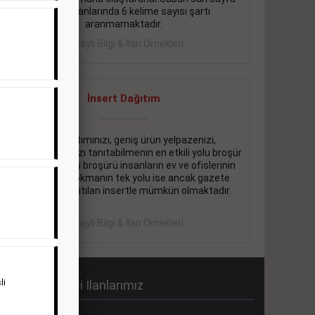
eleman ilanlarında 6 kelime sayısı şartı
aranmamaktadır.
Detaylı Bilgi & İlan Örnekleri
İnsert Dağıtım
Firma tanıtımınızı, geniş ürün yelpazenizi,
promosyonlarınızı tanıtabilmenin en etkili yolu broşür
dağıtmaktır. Bu broşürü insanların ev ve ofislerinin
içine kadar sokmanın tek yolu ise ancak gazete
içerisinde dağıtılan insertle mümkün olmaktadır.
Detaylı Bilgi & İlan Örnekleri
li
abah Gazetesi İlanlarımız