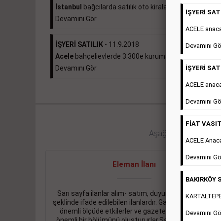
İstanbul
bağcılarda satılık oto kiralama...
İŞYERİ SATI
Devamını Gör
ACELE anac
İŞYERİ SATILIK
- 11.9.2018
Devamını Gö
Acele
bahçelievlerde 3.300e kurumsal kiracılı 490...
İŞYERİ SATI
Devamını Gör
ACELE anaca
Devamını Gö
FİAT VASIT
Aşağıdaki bağlantıları 
ACELE Anac
Devamını Gö
Eleman İlanı
BAKIRKÖY S
Sarı sayfa ilanlar alım- satım, duyuru, mini reklam
KARTALTEPEde
şeklinde ifade edilebilen ilanlardır. Gazetelerin tirajını
önemli ölçüde etkilerler ve gazete gelirlerinin de
Devamını Gö
önemli bir bölümünü oluştururlar.Sabah sarı sayfa