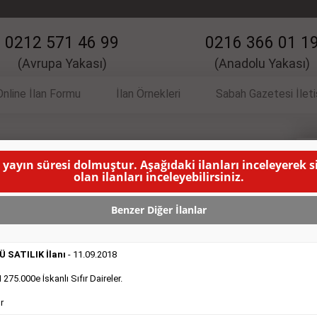
0212 571 46 99
0216 366 01 1
(Avrupa Yakası)
(Anadolu Yakası)
Online İlan Formu
İlan Örnekleri
Sabah Gazetesi İlet
 yayın süresi dolmuştur. Aşağıdaki ilanları inceleyerek 
 İlanı
S
olan ilanları inceleyebilirsiniz.
LANMA SÜRESİ DOLMUŞTUR )
Benzer Diğer İlanlar
 SATILIK İlanı
- 11.09.2018
75.000e İskanlı Sıfır Daireler.
r
DEVREDENLER SATILIK
- 11.9.2018