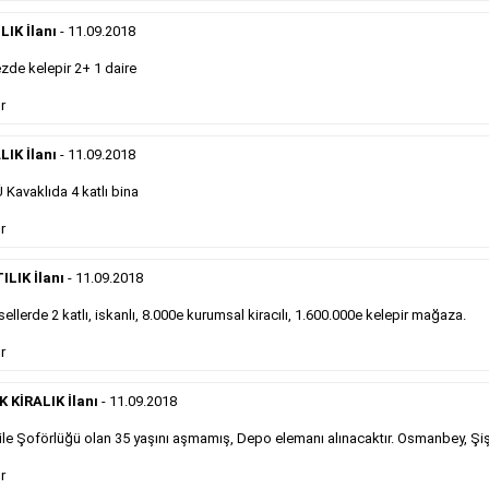
eleman ilanlarında 6 kelime sayısı şartı
IK İlanı
- 11.09.2018
aranmamaktadır.
Detaylı Bilgi & İlan Örnekleri
de kelepir 2+ 1 daire
r
Sosyal İlan
LIK İlanı
- 11.09.2018
Kavaklıda 4 katlı bina
Gazetelerin sosyal ilan diye adlandırdığı, ticari amaç
r
gütmeyen bu ilan çeşidinin fiyatlandırması kapladığı
alan üzerinden fiyatlandırılır ve diğer çerçeveli
ilanlara göre daha ekonomiktir.
ILIK İlanı
- 11.09.2018
ellerde 2 katlı, iskanlı, 8.000e kurumsal kiracılı, 1.600.000e kelepir mağaza.
Detaylı Bilgi & İlan Örnekleri
r
KİRALIK İlanı
- 11.09.2018
le Şoförlüğü olan 35 yaşını aşmamış, Depo elemanı alınacaktır. Osmanbey, Şiş
Kampanyalarımız
S
r