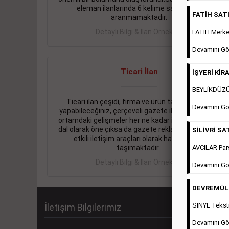
eleman ilanlarında 6 kelime sayısı şartı
FATİH SATIL
aranmamaktadır.
Detaylı Bilgi & İlan Örnekleri
FATİH Merkez
Devamını Gö
Ticari İlan
İŞYERİ KİRA
BEYLİKDÜZÜ 
Ticari ilan çeşidi, firma ve ürün tanıtımlarınızı
Devamını Gö
yapabileceğiniz, çerçeveli gazete ilanlarıdır. Dijital
ortamdaki gelişmeler her ne kadar ihtiyacın arttığı
dal olarak öne çıksa da gazete reklamları halen en
SİLİVRİ SAT
etkili iletişim araçları olarak hayati önem
AVCILAR Pars
taşımaktadır.
Detaylı Bilgi & İlan Örnekleri
Devamını Gö
DEVREMÜLK 
SİNYE Teksti
İletişim Bilgilerimiz
Devamını Gö