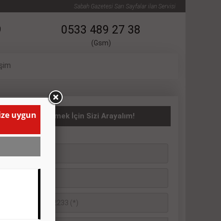
Sabah Gazetesi Sarı Sayfalar ilan Servisi
9
0533 489 27 38
(Gsm)
işim
size uygun
ATILIK İlanı Vermek İçin Sizi Arayalım!