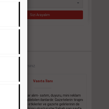
eklerini görebilirsiniz.
Vasıta İlanı
Sarı sayfa ilanlar alım- satım, duyuru, mini reklam
şeklinde ifade edilebilen ilanlardır. Gazetelerin tirajını
önemli ölçüde etkilerler ve gazete gelirlerinin de
önemli bir bölümünü oluştururlar.Sabah sarı sayfa