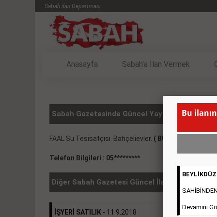
Sabah ilan Departmanı
Anasayfa
Sabah'a İlan Vermek
Bu ilanın
Sabah Gazetesinde Güncel Yayınlanmış SATILIK
FAAL Su Tesisatçısı. Bahçelievler.
( BU İLANIN YAYIN
Telefon Bilgileri : 05*********
BEYLİKDÜZÜ
Diğer Sabah Gazetesi Güncel İlanlar
SAHİBİNDEN 2
Devamını Gö
İŞYERİ SATILIK
- 11.9.2018