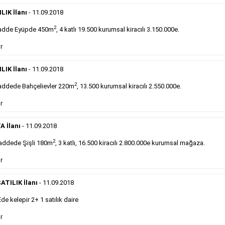
Devren
kiralık maltepede çayocağı....
LIK İlanı
- 11.09.2018
Devamını Gör
2
adde Eyüpde 450m
, 4 katlı 19.500 kurumsal kiracılı 3.150.000e.
DEVREDENLER SATILIK
- 11.9.2018
r
Halkalı
meydanındaki lokantamız devren satılıktır....
LIK İlanı
- 11.09.2018
Devamını Gör
2
ddede Bahçelievler 220m
, 13.500 kurumsal kiracılı 2.550.000e.
r
Sabah Gazetesi İlan Çeşitleri
A İlanı
- 11.09.2018
takip ederek farklı ilan türleri hakkında detaylara ulaşabilir, ilan örn
2
addede Şişli 180m
, 3 katlı, 16.500 kiracılı 2.800.000e kurumsal mağaza.
r
Emlak İlanı
ATILIK İlanı
- 11.09.2018
Sarı sayfa ilanlar alım- satım, duyuru, mini reklam
 kelepir 2+ 1 satılık daire
şeklinde ifade edilebilen ilanlardır. Gazetelerin tirajını
önemli ölçüde etkilerler ve gazete gelirlerinin de
r
önemli bir bölümünü oluştururlar.Sabah sarı sayfa