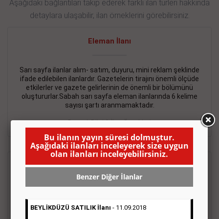
Aşağıdaki bağlantıları takip ederek farklı ilan türleri hakkında
detaylara ulaşabilir, ilan örneklerini görebilirsiniz.
Eleman İlanı
Sarı sayfa ilanlar alım- satım, duyuru, mini reklam şeklinde
ifade edilebilen ilanlardır. Gazetelerin tirajını önemli ölçüde
etkilerler ve gazete gelirlerinin de önemli bir bölümünü
oluştururlar.Sabah sarı sayfa eleman ilanlarında 6 kelime
sayısı şartı aranmamaktadır.
Detaylı Bilgi & İlan Örnekleri
Bu ilanın yayın süresi dolmuştur.
Aşağıdaki ilanları inceleyerek size uygun
olan ilanları inceleyebilirsiniz.
Emlak İlanı
Benzer Diğer İlanlar
Sarı sayfa ilanlar alım- satım, duyuru, mini reklam şeklinde
ifade edilebilen ilanlardır. Gazetelerin tirajını önemli ölçüde
BEYLİKDÜZÜ SATILIK İlanı
- 11.09.2018
etkilerler ve gazete gelirlerinin de önemli bir bölümünü