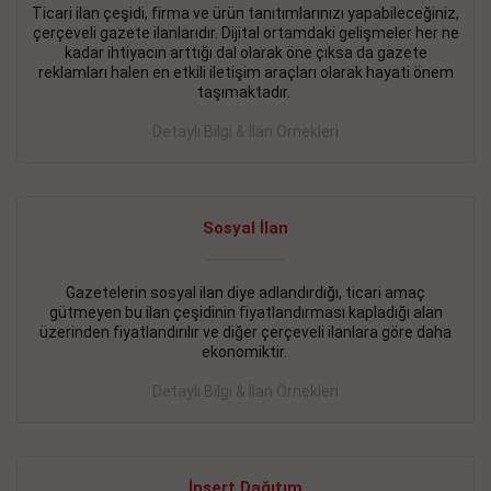
Ticari ilan çeşidi, firma ve ürün tanıtımlarınızı yapabileceğiniz,
çerçeveli gazete ilanlarıdır. Dijital ortamdaki gelişmeler her ne
BAKIRKÖY SATILIK İlanı
- 11.09.2018
kadar ihtiyacın arttığı dal olarak öne çıksa da gazete
KARTALTEPEde kelepir 2+ 1 satılık daire
reklamları halen en etkili iletişim araçları olarak hayati önem
taşımaktadır.
Devamını Gör
Detaylı Bilgi & İlan Örnekleri
FATİH SATILIK İlanı
- 11.09.2018
FATİH Merkezde kelepir 2+ 1 daire
Sosyal İlan
Devamını Gör
İŞYERİ KİRALIK İlanı
- 11.09.2018
Gazetelerin sosyal ilan diye adlandırdığı, ticari amaç
gütmeyen bu ilan çeşidinin fiyatlandırması kapladığı alan
BEYLİKDÜZÜ Kavaklıda 4 katlı bina
üzerinden fiyatlandırılır ve diğer çerçeveli ilanlara göre daha
ekonomiktir.
Devamını Gör
Detaylı Bilgi & İlan Örnekleri
SİLİVRİ SATILIK İlanı
- 11.09.2018
AVCILAR Parsellerde 2 katlı, iskanlı, 8.000e kurumsal
kiracılı, 1.600.000e kelepir mağaza.
İnsert Dağıtım