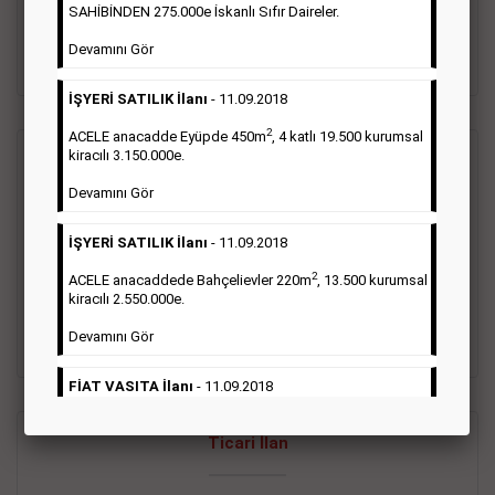
oluştururlar.Sabah sarı sayfa eleman ilanlarında 6 kelime
SAHİBİNDEN 275.000e İskanlı Sıfır Daireler.
sayısı şartı aranmamaktadır.
Devamını Gör
Detaylı Bilgi & İlan Örnekleri
İŞYERİ SATILIK İlanı
- 11.09.2018
2
ACELE anacadde Eyüpde 450m
, 4 katlı 19.500 kurumsal
kiracılı 3.150.000e.
Vasıta İlanı
Devamını Gör
Sarı sayfa ilanlar alım- satım, duyuru, mini reklam şeklinde
İŞYERİ SATILIK İlanı
- 11.09.2018
ifade edilebilen ilanlardır. Gazetelerin tirajını önemli ölçüde
etkilerler ve gazete gelirlerinin de önemli bir bölümünü
2
ACELE anacaddede Bahçelievler 220m
, 13.500 kurumsal
oluştururlar.Sabah sarı sayfa eleman ilanlarında 6 kelime
kiracılı 2.550.000e.
sayısı şartı aranmamaktadır.
Devamını Gör
Detaylı Bilgi & İlan Örnekleri
FİAT VASITA İlanı
- 11.09.2018
2
ACELE Anacaddede Şişli 180m
, 3 katlı, 16.500 kiracılı
Ticari İlan
2.800.000e kurumsal mağaza.
Devamını Gör