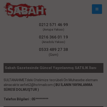
Mobil
Naviga
0212 571 46 99
(Avrupa Yakası)
0216 366 01 19
(Anadolu Yakası)
0533 489 27 38
(Gsm)
Sabah Gazetesinde Güncel Yayınlanmış SATILIK İlanı
SULTANAHMETdeki Otelimize tecrübeli Ön Muhasebe elemanı
alınacaktır.aefe62@hotmailcom
( BU İLANIN YAYINLANMA
SÜRESİ DOLMUŞTUR )
Telefon Bilgileri : 05*********