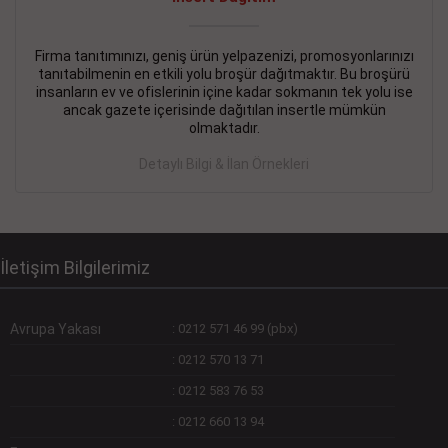
Devamını Gör
DEVREMÜLK KİRALIK İlanı
- 11.09.2018
Firma tanıtımınızı, geniş ürün yelpazenizi, promosyonlarınızı
tanıtabilmenin en etkili yolu broşür dağıtmaktır. Bu broşürü
SİNYE Tekstile Şoförlüğü olan 35 yaşını aşmamış, Depo
insanların ev ve ofislerinin içine kadar sokmanın tek yolu ise
elemanı alınacaktır. Osmanbey, Şişli
ancak gazete içerisinde dağıtılan insertle mümkün
olmaktadır.
Devamını Gör
Detaylı Bilgi & İlan Örnekleri
DEVREDENLER SATILIK İlanı
- 11.09.2018
BAKIRKÖYde Bayan Kuaförü
Devamını Gör
İletişim Bilgilerimiz
Avrupa Yakası
:
0212 571 46 99 (pbx)
:
0212 570 13 71
:
0212 583 76 53
:
0212 660 13 94