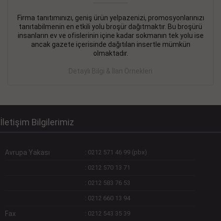
Firma tanıtımınızı, geniş ürün yelpazenizi, promosyonlarınızı
DEVREMÜLK KİRALIK İlanı
- 11.09.2018
tanıtabilmenin en etkili yolu broşür dağıtmaktır. Bu broşürü
insanların ev ve ofislerinin içine kadar sokmanın tek yolu ise
SİNYE Tekstile Şoförlüğü olan 35 yaşını aşmamış, Depo
ancak gazete içerisinde dağıtılan insertle mümkün
elemanı alınacaktır. Osmanbey, Şişli
olmaktadır.
Devamını Gör
Detaylı Bilgi & İlan Örnekleri
DEVREDENLER SATILIK İlanı
- 11.09.2018
BAKIRKÖYde Bayan Kuaförü
Devamını Gör
İletişim Bilgilerimiz
Avrupa Yakası
:
0212 571 46 99 (pbx)
:
0212 570 13 71
:
0212 583 76 53
:
0212 660 13 94
Fax
:
0212 543 35 39