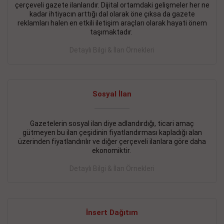
çerçeveli gazete ilanlarıdır. Dijital ortamdaki gelişmeler her ne
BAKIRKÖY SATILIK İlanı
- 11.09.2018
kadar ihtiyacın arttığı dal olarak öne çıksa da gazete
reklamları halen en etkili iletişim araçları olarak hayati önem
KARTALTEPEde kelepir 2+ 1 satılık daire
taşımaktadır.
Devamını Gör
Detaylı Bilgi & İlan Örnekleri
FATİH SATILIK İlanı
- 11.09.2018
FATİH Merkezde kelepir 2+ 1 daire
Sosyal İlan
Devamını Gör
Gazetelerin sosyal ilan diye adlandırdığı, ticari amaç
İŞYERİ KİRALIK İlanı
- 11.09.2018
gütmeyen bu ilan çeşidinin fiyatlandırması kapladığı alan
BEYLİKDÜZÜ Kavaklıda 4 katlı bina
üzerinden fiyatlandırılır ve diğer çerçeveli ilanlara göre daha
ekonomiktir.
Devamını Gör
Detaylı Bilgi & İlan Örnekleri
SİLİVRİ SATILIK İlanı
- 11.09.2018
AVCILAR Parsellerde 2 katlı, iskanlı, 8.000e kurumsal
kiracılı, 1.600.000e kelepir mağaza.
İnsert Dağıtım
Devamını Gör