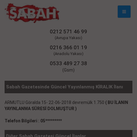
Mobil
Naviga
0212 571 46 99
(Avrupa Yakası)
0216 366 01 19
(Anadolu Yakası)
0533 489 27 38
(Gsm)
Sabah Gazetesinde Güncel Yayınlanmış KİRALIK İlanı
ARMUTLU Göralda 15- 22-06-2018 devremülk 1.750
( BU İLANIN
YAYINLANMA SÜRESİ DOLMUŞTUR )
Telefon Bilgileri : 05*********
Diğer Sabah Gazetesi Güncel İlanlar