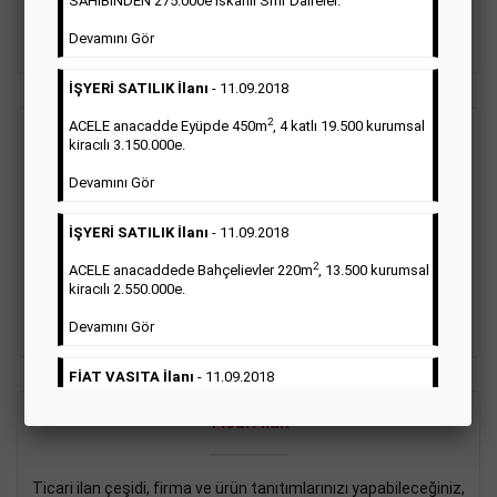
SAHİBİNDEN 275.000e İskanlı Sıfır Daireler.
sayısı şartı aranmamaktadır.
Devamını Gör
Detaylı Bilgi & İlan Örnekleri
İŞYERİ SATILIK İlanı
- 11.09.2018
2
ACELE anacadde Eyüpde 450m
, 4 katlı 19.500 kurumsal
Vasıta İlanı
kiracılı 3.150.000e.
Devamını Gör
Sarı sayfa ilanlar alım- satım, duyuru, mini reklam şeklinde
ifade edilebilen ilanlardır. Gazetelerin tirajını önemli ölçüde
İŞYERİ SATILIK İlanı
- 11.09.2018
etkilerler ve gazete gelirlerinin de önemli bir bölümünü
oluştururlar.Sabah sarı sayfa eleman ilanlarında 6 kelime
2
ACELE anacaddede Bahçelievler 220m
, 13.500 kurumsal
sayısı şartı aranmamaktadır.
kiracılı 2.550.000e.
Detaylı Bilgi & İlan Örnekleri
Devamını Gör
FİAT VASITA İlanı
- 11.09.2018
2
ACELE Anacaddede Şişli 180m
, 3 katlı, 16.500 kiracılı
Ticari İlan
2.800.000e kurumsal mağaza.
Devamını Gör
Ticari ilan çeşidi, firma ve ürün tanıtımlarınızı yapabileceğiniz,