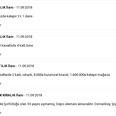
eleman ilanlarında 6 kelime sayısı şartı
IK İlanı
- 11.09.2018
aranmamaktadır.
Detaylı Bilgi & İlan Örnekleri
de kelepir 2+ 1 daire
r
Sosyal İlan
LIK İlanı
- 11.09.2018
Kavaklıda 4 katlı bina
Gazetelerin sosyal ilan diye adlandırdığı, ticari amaç
r
gütmeyen bu ilan çeşidinin fiyatlandırması kapladığı
alan üzerinden fiyatlandırılır ve diğer çerçeveli
ilanlara göre daha ekonomiktir.
ILIK İlanı
- 11.09.2018
ellerde 2 katlı, iskanlı, 8.000e kurumsal kiracılı, 1.600.000e kelepir mağaza.
Detaylı Bilgi & İlan Örnekleri
r
KİRALIK İlanı
- 11.09.2018
le Şoförlüğü olan 35 yaşını aşmamış, Depo elemanı alınacaktır. Osmanbey, Şiş
Kampanyalarımız
S
r