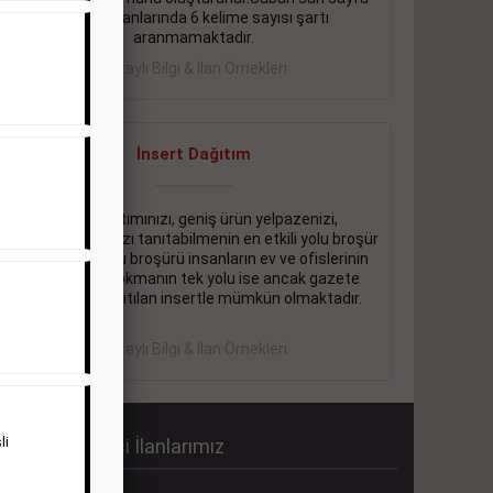
eleman ilanlarında 6 kelime sayısı şartı
aranmamaktadır.
Detaylı Bilgi & İlan Örnekleri
İnsert Dağıtım
Firma tanıtımınızı, geniş ürün yelpazenizi,
promosyonlarınızı tanıtabilmenin en etkili yolu broşür
dağıtmaktır. Bu broşürü insanların ev ve ofislerinin
içine kadar sokmanın tek yolu ise ancak gazete
içerisinde dağıtılan insertle mümkün olmaktadır.
Detaylı Bilgi & İlan Örnekleri
li
abah Gazetesi İlanlarımız