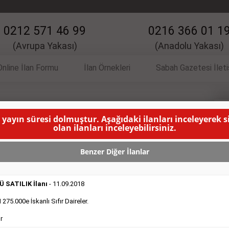
0212 571 46 99
0216 366 01 1
(Avrupa Yakası)
(Anadolu Yakası)
Online İlan Formu
İlan Örnekleri
Sabah Gazetesi İlet
 yayın süresi dolmuştur. Aşağıdaki ilanları inceleyerek 
 İlanı
K
olan ilanları inceleyebilirsiniz.
.
( BU İLANIN YAYINLANMA SÜRESİ DOLMUŞTUR )
Benzer Diğer İlanlar
 SATILIK İlanı
- 11.09.2018
75.000e İskanlı Sıfır Daireler.
r
DEVREDENLER SATILIK
- 11.9.2018