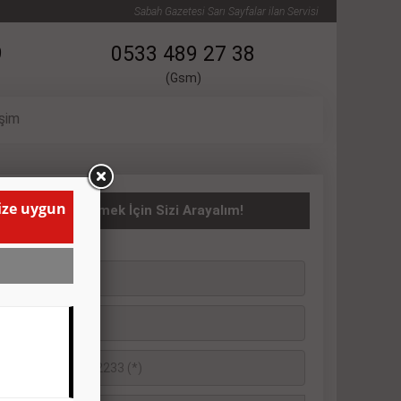
Sabah Gazetesi Sarı Sayfalar ilan Servisi
9
0533 489 27 38
(Gsm)
işim
size uygun
İRALIK İlanı Vermek İçin Sizi Arayalım!