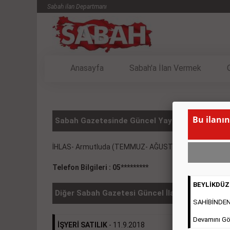
Sabah ilan Departmanı
Anasayfa
Sabah'a İlan Vermek
Bu ilanın
Sabah Gazetesinde Güncel Yayınlanmış KİRALIK
İHLAS- Armutluda (TEMMUZ- AĞUSTOS ARASI) 30 gün
Telefon Bilgileri : 05*********
BEYLİKDÜZÜ
Diğer Sabah Gazetesi Güncel İlanlar
SAHİBİNDEN 2
Devamını Gö
İŞYERİ SATILIK
- 11.9.2018