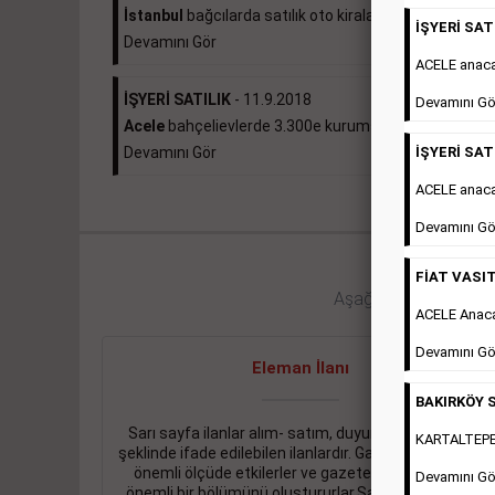
İstanbul
bağcılarda satılık oto kiralama...
İŞYERİ SATI
Devamını Gör
ACELE anac
İŞYERİ SATILIK
- 11.9.2018
Devamını Gö
Acele
bahçelievlerde 3.300e kurumsal kiracılı 490...
İŞYERİ SATI
Devamını Gör
ACELE anaca
Devamını Gö
FİAT VASIT
Aşağıdaki bağlantıları 
ACELE Anac
Devamını Gö
Eleman İlanı
BAKIRKÖY S
Sarı sayfa ilanlar alım- satım, duyuru, mini reklam
KARTALTEPEde
şeklinde ifade edilebilen ilanlardır. Gazetelerin tirajını
önemli ölçüde etkilerler ve gazete gelirlerinin de
Devamını Gö
önemli bir bölümünü oluştururlar.Sabah sarı sayfa