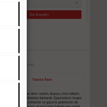
eklerini görebilirsiniz.
Vasıta İlanı
Sarı sayfa ilanlar alım- satım, duyuru, mini reklam
şeklinde ifade edilebilen ilanlardır. Gazetelerin tirajını
önemli ölçüde etkilerler ve gazete gelirlerinin de
önemli bir bölümünü oluştururlar.Sabah sarı sayfa