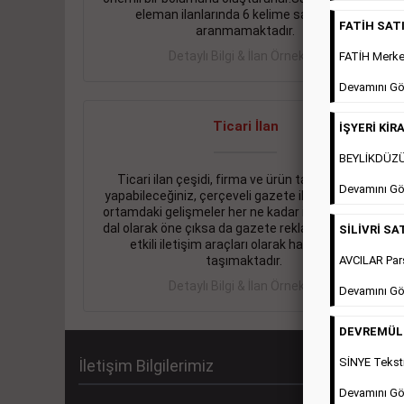
eleman ilanlarında 6 kelime sayısı şartı
FATİH SATIL
aranmamaktadır.
Detaylı Bilgi & İlan Örnekleri
FATİH Merkez
Devamını Gö
Ticari İlan
İŞYERİ KİRA
BEYLİKDÜZÜ 
Ticari ilan çeşidi, firma ve ürün tanıtımlarınızı
Devamını Gö
yapabileceğiniz, çerçeveli gazete ilanlarıdır. Dijital
ortamdaki gelişmeler her ne kadar ihtiyacın arttığı
dal olarak öne çıksa da gazete reklamları halen en
SİLİVRİ SAT
etkili iletişim araçları olarak hayati önem
AVCILAR Pars
taşımaktadır.
Detaylı Bilgi & İlan Örnekleri
Devamını Gö
DEVREMÜLK 
SİNYE Teksti
İletişim Bilgilerimiz
Devamını Gö