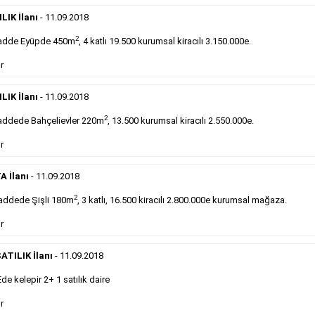
Devren
kiralık maltepede çayocağı....
LIK İlanı
- 11.09.2018
Devamını Gör
2
adde Eyüpde 450m
, 4 katlı 19.500 kurumsal kiracılı 3.150.000e.
DEVREDENLER SATILIK
- 11.9.2018
r
Halkalı
meydanındaki lokantamız devren satılıktır....
LIK İlanı
- 11.09.2018
Devamını Gör
2
ddede Bahçelievler 220m
, 13.500 kurumsal kiracılı 2.550.000e.
r
Sabah Gazetesi İlan Çeşitleri
A İlanı
- 11.09.2018
takip ederek farklı ilan türleri hakkında detaylara ulaşabilir, ilan örn
2
addede Şişli 180m
, 3 katlı, 16.500 kiracılı 2.800.000e kurumsal mağaza.
r
Emlak İlanı
ATILIK İlanı
- 11.09.2018
Sarı sayfa ilanlar alım- satım, duyuru, mini reklam
 kelepir 2+ 1 satılık daire
şeklinde ifade edilebilen ilanlardır. Gazetelerin tirajını
önemli ölçüde etkilerler ve gazete gelirlerinin de
r
önemli bir bölümünü oluştururlar.Sabah sarı sayfa