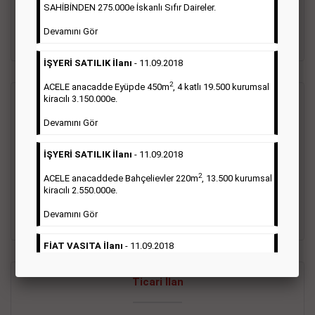
oluştururlar.Sabah sarı sayfa eleman ilanlarında 6 kelime
SAHİBİNDEN 275.000e İskanlı Sıfır Daireler.
sayısı şartı aranmamaktadır.
Devamını Gör
Detaylı Bilgi & İlan Örnekleri
İŞYERİ SATILIK İlanı
- 11.09.2018
2
ACELE anacadde Eyüpde 450m
, 4 katlı 19.500 kurumsal
kiracılı 3.150.000e.
Vasıta İlanı
Devamını Gör
Sarı sayfa ilanlar alım- satım, duyuru, mini reklam şeklinde
İŞYERİ SATILIK İlanı
- 11.09.2018
ifade edilebilen ilanlardır. Gazetelerin tirajını önemli ölçüde
etkilerler ve gazete gelirlerinin de önemli bir bölümünü
2
ACELE anacaddede Bahçelievler 220m
, 13.500 kurumsal
oluştururlar.Sabah sarı sayfa eleman ilanlarında 6 kelime
kiracılı 2.550.000e.
sayısı şartı aranmamaktadır.
Devamını Gör
Detaylı Bilgi & İlan Örnekleri
FİAT VASITA İlanı
- 11.09.2018
2
ACELE Anacaddede Şişli 180m
, 3 katlı, 16.500 kiracılı
Ticari İlan
2.800.000e kurumsal mağaza.
Devamını Gör