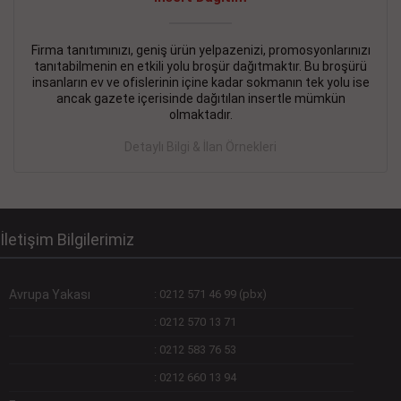
Devamını Gör
DEVREMÜLK KİRALIK İlanı
- 11.09.2018
Firma tanıtımınızı, geniş ürün yelpazenizi, promosyonlarınızı
tanıtabilmenin en etkili yolu broşür dağıtmaktır. Bu broşürü
SİNYE Tekstile Şoförlüğü olan 35 yaşını aşmamış, Depo
insanların ev ve ofislerinin içine kadar sokmanın tek yolu ise
elemanı alınacaktır. Osmanbey, Şişli
ancak gazete içerisinde dağıtılan insertle mümkün
olmaktadır.
Devamını Gör
Detaylı Bilgi & İlan Örnekleri
DEVREDENLER SATILIK İlanı
- 11.09.2018
BAKIRKÖYde Bayan Kuaförü
Devamını Gör
İletişim Bilgilerimiz
Avrupa Yakası
:
0212 571 46 99 (pbx)
:
0212 570 13 71
:
0212 583 76 53
:
0212 660 13 94