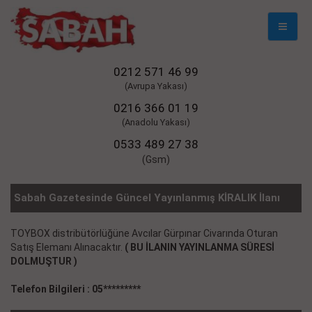
Mobil
Naviga
0212 571 46 99
(Avrupa Yakası)
0216 366 01 19
(Anadolu Yakası)
0533 489 27 38
(Gsm)
Sabah Gazetesinde Güncel Yayınlanmış KİRALIK İlanı
TOYBOX distribütörlüğüne Avcılar Gürpınar Civarında Oturan
Satış Elemanı Alınacaktır.
( BU İLANIN YAYINLANMA SÜRESİ
DOLMUŞTUR )
Telefon Bilgileri : 05*********