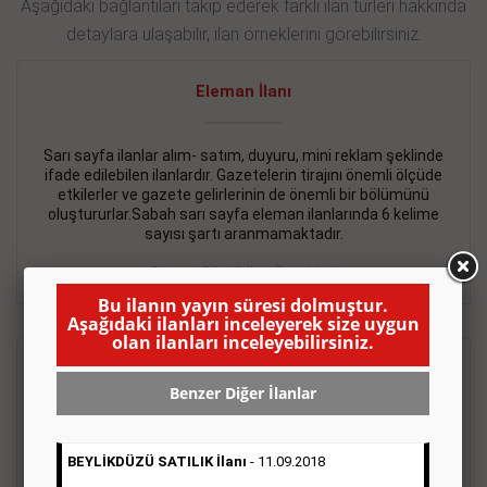
Aşağıdaki bağlantıları takip ederek farklı ilan türleri hakkında
detaylara ulaşabilir, ilan örneklerini görebilirsiniz.
Eleman İlanı
Sarı sayfa ilanlar alım- satım, duyuru, mini reklam şeklinde
ifade edilebilen ilanlardır. Gazetelerin tirajını önemli ölçüde
etkilerler ve gazete gelirlerinin de önemli bir bölümünü
oluştururlar.Sabah sarı sayfa eleman ilanlarında 6 kelime
sayısı şartı aranmamaktadır.
Detaylı Bilgi & İlan Örnekleri
Bu ilanın yayın süresi dolmuştur.
Aşağıdaki ilanları inceleyerek size uygun
olan ilanları inceleyebilirsiniz.
Emlak İlanı
Benzer Diğer İlanlar
Sarı sayfa ilanlar alım- satım, duyuru, mini reklam şeklinde
ifade edilebilen ilanlardır. Gazetelerin tirajını önemli ölçüde
BEYLİKDÜZÜ SATILIK İlanı
- 11.09.2018
etkilerler ve gazete gelirlerinin de önemli bir bölümünü