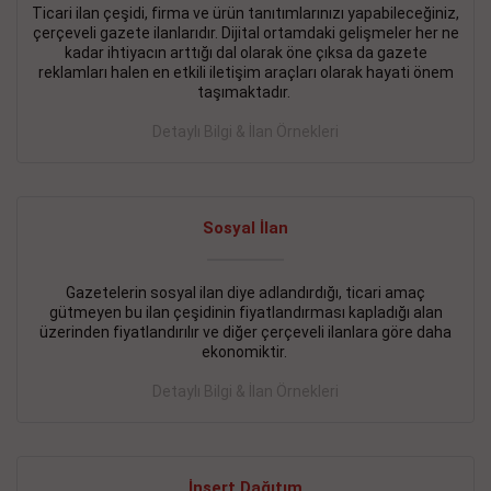
Ticari ilan çeşidi, firma ve ürün tanıtımlarınızı yapabileceğiniz,
çerçeveli gazete ilanlarıdır. Dijital ortamdaki gelişmeler her ne
BAKIRKÖY SATILIK İlanı
- 11.09.2018
kadar ihtiyacın arttığı dal olarak öne çıksa da gazete
KARTALTEPEde kelepir 2+ 1 satılık daire
reklamları halen en etkili iletişim araçları olarak hayati önem
taşımaktadır.
Devamını Gör
Detaylı Bilgi & İlan Örnekleri
FATİH SATILIK İlanı
- 11.09.2018
FATİH Merkezde kelepir 2+ 1 daire
Sosyal İlan
Devamını Gör
İŞYERİ KİRALIK İlanı
- 11.09.2018
Gazetelerin sosyal ilan diye adlandırdığı, ticari amaç
gütmeyen bu ilan çeşidinin fiyatlandırması kapladığı alan
BEYLİKDÜZÜ Kavaklıda 4 katlı bina
üzerinden fiyatlandırılır ve diğer çerçeveli ilanlara göre daha
ekonomiktir.
Devamını Gör
Detaylı Bilgi & İlan Örnekleri
SİLİVRİ SATILIK İlanı
- 11.09.2018
AVCILAR Parsellerde 2 katlı, iskanlı, 8.000e kurumsal
kiracılı, 1.600.000e kelepir mağaza.
İnsert Dağıtım