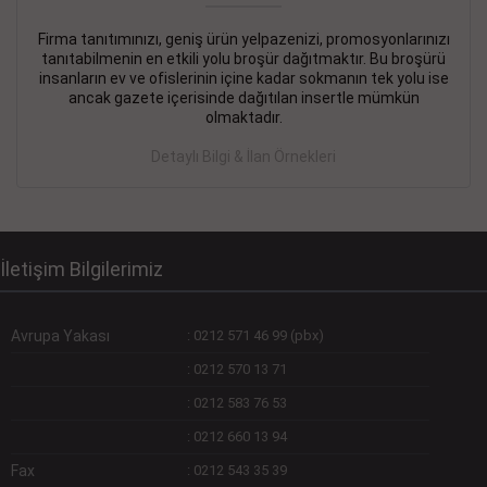
Firma tanıtımınızı, geniş ürün yelpazenizi, promosyonlarınızı
DEVREMÜLK KİRALIK İlanı
- 11.09.2018
tanıtabilmenin en etkili yolu broşür dağıtmaktır. Bu broşürü
insanların ev ve ofislerinin içine kadar sokmanın tek yolu ise
SİNYE Tekstile Şoförlüğü olan 35 yaşını aşmamış, Depo
ancak gazete içerisinde dağıtılan insertle mümkün
elemanı alınacaktır. Osmanbey, Şişli
olmaktadır.
Devamını Gör
Detaylı Bilgi & İlan Örnekleri
DEVREDENLER SATILIK İlanı
- 11.09.2018
BAKIRKÖYde Bayan Kuaförü
Devamını Gör
İletişim Bilgilerimiz
Avrupa Yakası
:
0212 571 46 99 (pbx)
:
0212 570 13 71
:
0212 583 76 53
:
0212 660 13 94
Fax
:
0212 543 35 39