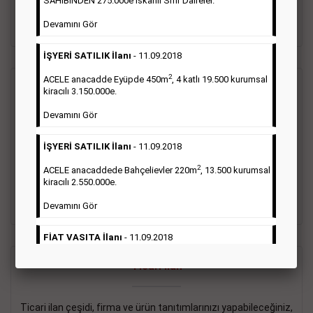
SAHİBİNDEN 275.000e İskanlı Sıfır Daireler.
sayısı şartı aranmamaktadır.
Devamını Gör
Detaylı Bilgi & İlan Örnekleri
İŞYERİ SATILIK İlanı
- 11.09.2018
2
ACELE anacadde Eyüpde 450m
, 4 katlı 19.500 kurumsal
Vasıta İlanı
kiracılı 3.150.000e.
Devamını Gör
Sarı sayfa ilanlar alım- satım, duyuru, mini reklam şeklinde
ifade edilebilen ilanlardır. Gazetelerin tirajını önemli ölçüde
İŞYERİ SATILIK İlanı
- 11.09.2018
etkilerler ve gazete gelirlerinin de önemli bir bölümünü
oluştururlar.Sabah sarı sayfa eleman ilanlarında 6 kelime
2
ACELE anacaddede Bahçelievler 220m
, 13.500 kurumsal
sayısı şartı aranmamaktadır.
kiracılı 2.550.000e.
Detaylı Bilgi & İlan Örnekleri
Devamını Gör
FİAT VASITA İlanı
- 11.09.2018
2
ACELE Anacaddede Şişli 180m
, 3 katlı, 16.500 kiracılı
Ticari İlan
2.800.000e kurumsal mağaza.
Devamını Gör
Ticari ilan çeşidi, firma ve ürün tanıtımlarınızı yapabileceğiniz,