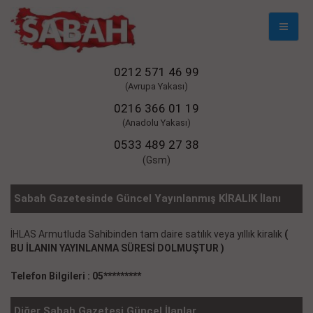
Mobil
Naviga
0212 571 46 99
(Avrupa Yakası)
0216 366 01 19
(Anadolu Yakası)
0533 489 27 38
(Gsm)
Sabah Gazetesinde Güncel Yayınlanmış KİRALIK İlanı
İHLAS Armutluda Sahibinden tam daire satılık veya yıllık kiralık
(
BU İLANIN YAYINLANMA SÜRESİ DOLMUŞTUR )
Telefon Bilgileri : 05*********
Diğer Sabah Gazetesi Güncel İlanlar