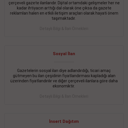
çerçeveli gazete ilanlarıdır. Dijital ortamdaki gelişmeler her ne
BAKIRKÖY SATILIK İlanı
- 11.09.2018
kadar ihtiyacın arttığı dal olarak öne çıksa da gazete
reklamları halen en etkili iletişim araçları olarak hayati önem
KARTALTEPEde kelepir 2+ 1 satılık daire
taşımaktadır.
Devamını Gör
Detaylı Bilgi & İlan Örnekleri
FATİH SATILIK İlanı
- 11.09.2018
FATİH Merkezde kelepir 2+ 1 daire
Sosyal İlan
Devamını Gör
Gazetelerin sosyal ilan diye adlandırdığı, ticari amaç
İŞYERİ KİRALIK İlanı
- 11.09.2018
gütmeyen bu ilan çeşidinin fiyatlandırması kapladığı alan
BEYLİKDÜZÜ Kavaklıda 4 katlı bina
üzerinden fiyatlandırılır ve diğer çerçeveli ilanlara göre daha
ekonomiktir.
Devamını Gör
Detaylı Bilgi & İlan Örnekleri
SİLİVRİ SATILIK İlanı
- 11.09.2018
AVCILAR Parsellerde 2 katlı, iskanlı, 8.000e kurumsal
kiracılı, 1.600.000e kelepir mağaza.
İnsert Dağıtım
Devamını Gör