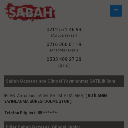
Mobil
Naviga
0212 571 46 99
(Avrupa Yakası)
0216 366 01 19
(Anadolu Yakası)
0533 489 27 38
(Gsm)
Sabah Gazetesinde Güncel Yayınlanmış SATILIK İlanı
İHLAS- Armutluda (ALIM- SATIM- KİRALAMA)
( BU İLANIN
YAYINLANMA SÜRESİ DOLMUŞTUR )
Telefon Bilgileri : 05*********
Diğer Sabah Gazetesi Güncel İlanlar