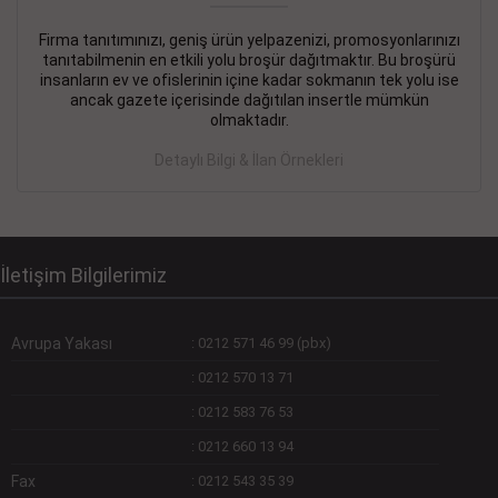
Firma tanıtımınızı, geniş ürün yelpazenizi, promosyonlarınızı
DEVREMÜLK KİRALIK İlanı
- 11.09.2018
tanıtabilmenin en etkili yolu broşür dağıtmaktır. Bu broşürü
insanların ev ve ofislerinin içine kadar sokmanın tek yolu ise
SİNYE Tekstile Şoförlüğü olan 35 yaşını aşmamış, Depo
ancak gazete içerisinde dağıtılan insertle mümkün
elemanı alınacaktır. Osmanbey, Şişli
olmaktadır.
Devamını Gör
Detaylı Bilgi & İlan Örnekleri
DEVREDENLER SATILIK İlanı
- 11.09.2018
BAKIRKÖYde Bayan Kuaförü
Devamını Gör
İletişim Bilgilerimiz
Avrupa Yakası
:
0212 571 46 99 (pbx)
:
0212 570 13 71
:
0212 583 76 53
:
0212 660 13 94
Fax
:
0212 543 35 39