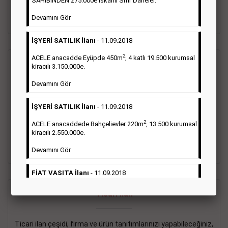
SAHİBİNDEN 275.000e İskanlı Sıfır Daireler.
sayısı şartı aranmamaktadır.
Devamını Gör
Detaylı Bilgi & İlan Örnekleri
İŞYERİ SATILIK İlanı
- 11.09.2018
2
ACELE anacadde Eyüpde 450m
, 4 katlı 19.500 kurumsal
Vasıta İlanı
kiracılı 3.150.000e.
Devamını Gör
Sarı sayfa ilanlar alım- satım, duyuru, mini reklam şeklinde
ifade edilebilen ilanlardır. Gazetelerin tirajını önemli ölçüde
İŞYERİ SATILIK İlanı
- 11.09.2018
etkilerler ve gazete gelirlerinin de önemli bir bölümünü
oluştururlar.Sabah sarı sayfa eleman ilanlarında 6 kelime
2
ACELE anacaddede Bahçelievler 220m
, 13.500 kurumsal
sayısı şartı aranmamaktadır.
kiracılı 2.550.000e.
Detaylı Bilgi & İlan Örnekleri
Devamını Gör
FİAT VASITA İlanı
- 11.09.2018
2
ACELE Anacaddede Şişli 180m
, 3 katlı, 16.500 kiracılı
Ticari İlan
2.800.000e kurumsal mağaza.
Devamını Gör
Ticari ilan çeşidi, firma ve ürün tanıtımlarınızı yapabileceğiniz,