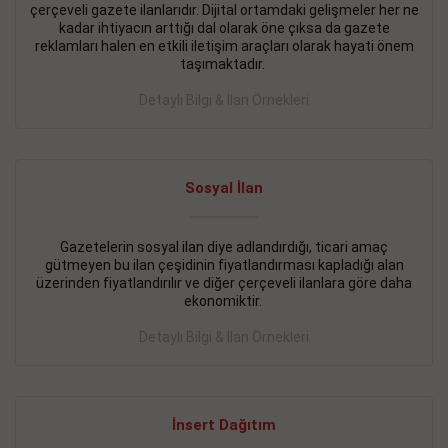
çerçeveli gazete ilanlarıdır. Dijital ortamdaki gelişmeler her ne
BAKIRKÖY SATILIK İlanı
- 11.09.2018
kadar ihtiyacın arttığı dal olarak öne çıksa da gazete
reklamları halen en etkili iletişim araçları olarak hayati önem
KARTALTEPEde kelepir 2+ 1 satılık daire
taşımaktadır.
Devamını Gör
Detaylı Bilgi & İlan Örnekleri
FATİH SATILIK İlanı
- 11.09.2018
FATİH Merkezde kelepir 2+ 1 daire
Sosyal İlan
Devamını Gör
Gazetelerin sosyal ilan diye adlandırdığı, ticari amaç
İŞYERİ KİRALIK İlanı
- 11.09.2018
gütmeyen bu ilan çeşidinin fiyatlandırması kapladığı alan
BEYLİKDÜZÜ Kavaklıda 4 katlı bina
üzerinden fiyatlandırılır ve diğer çerçeveli ilanlara göre daha
ekonomiktir.
Devamını Gör
Detaylı Bilgi & İlan Örnekleri
SİLİVRİ SATILIK İlanı
- 11.09.2018
AVCILAR Parsellerde 2 katlı, iskanlı, 8.000e kurumsal
kiracılı, 1.600.000e kelepir mağaza.
İnsert Dağıtım
Devamını Gör