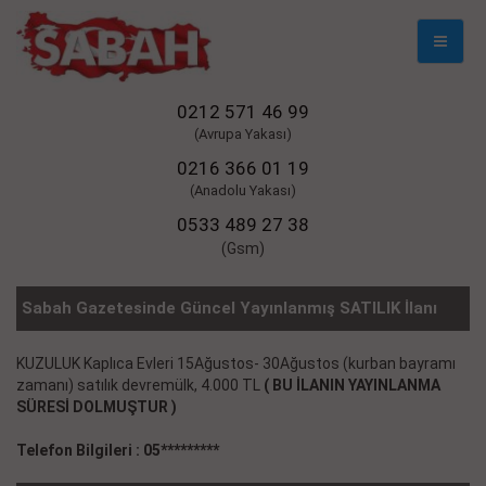
Mobil
Naviga
0212 571 46 99
(Avrupa Yakası)
0216 366 01 19
(Anadolu Yakası)
0533 489 27 38
(Gsm)
Sabah Gazetesinde Güncel Yayınlanmış SATILIK İlanı
KUZULUK Kaplıca Evleri 15Ağustos- 30Ağustos (kurban bayramı
zamanı) satılık devremülk, 4.000 TL
( BU İLANIN YAYINLANMA
SÜRESİ DOLMUŞTUR )
Telefon Bilgileri : 05*********