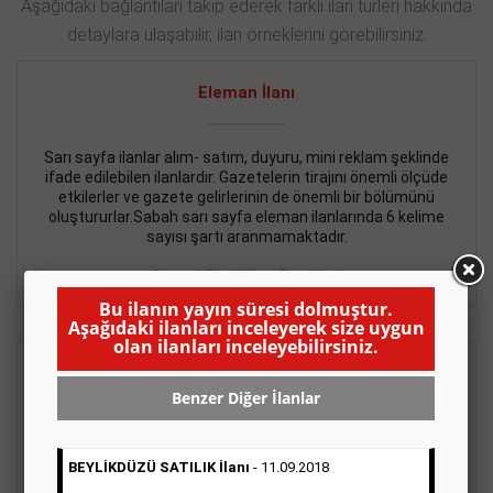
Aşağıdaki bağlantıları takip ederek farklı ilan türleri hakkında
detaylara ulaşabilir, ilan örneklerini görebilirsiniz.
Eleman İlanı
Sarı sayfa ilanlar alım- satım, duyuru, mini reklam şeklinde
ifade edilebilen ilanlardır. Gazetelerin tirajını önemli ölçüde
etkilerler ve gazete gelirlerinin de önemli bir bölümünü
oluştururlar.Sabah sarı sayfa eleman ilanlarında 6 kelime
sayısı şartı aranmamaktadır.
Detaylı Bilgi & İlan Örnekleri
Bu ilanın yayın süresi dolmuştur.
Aşağıdaki ilanları inceleyerek size uygun
olan ilanları inceleyebilirsiniz.
Emlak İlanı
Benzer Diğer İlanlar
Sarı sayfa ilanlar alım- satım, duyuru, mini reklam şeklinde
ifade edilebilen ilanlardır. Gazetelerin tirajını önemli ölçüde
BEYLİKDÜZÜ SATILIK İlanı
- 11.09.2018
etkilerler ve gazete gelirlerinin de önemli bir bölümünü