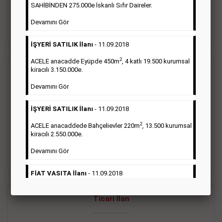
oluştururlar.Sabah sarı sayfa eleman ilanlarında 6 kelime
SAHİBİNDEN 275.000e İskanlı Sıfır Daireler.
sayısı şartı aranmamaktadır.
Devamını Gör
Detaylı Bilgi & İlan Örnekleri
İŞYERİ SATILIK İlanı
- 11.09.2018
2
ACELE anacadde Eyüpde 450m
, 4 katlı 19.500 kurumsal
kiracılı 3.150.000e.
Vasıta İlanı
Devamını Gör
Sarı sayfa ilanlar alım- satım, duyuru, mini reklam şeklinde
İŞYERİ SATILIK İlanı
- 11.09.2018
ifade edilebilen ilanlardır. Gazetelerin tirajını önemli ölçüde
etkilerler ve gazete gelirlerinin de önemli bir bölümünü
2
ACELE anacaddede Bahçelievler 220m
, 13.500 kurumsal
oluştururlar.Sabah sarı sayfa eleman ilanlarında 6 kelime
kiracılı 2.550.000e.
sayısı şartı aranmamaktadır.
Devamını Gör
Detaylı Bilgi & İlan Örnekleri
FİAT VASITA İlanı
- 11.09.2018
2
ACELE Anacaddede Şişli 180m
, 3 katlı, 16.500 kiracılı
Ticari İlan
2.800.000e kurumsal mağaza.
Devamını Gör