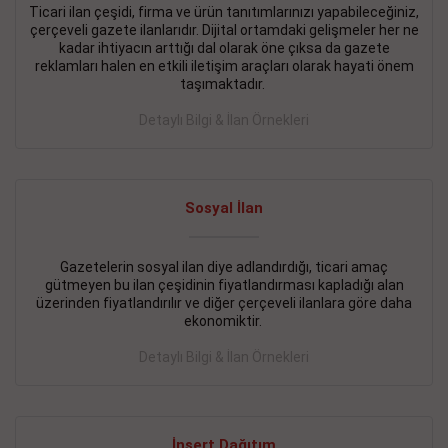
Ticari ilan çeşidi, firma ve ürün tanıtımlarınızı yapabileceğiniz,
çerçeveli gazete ilanlarıdır. Dijital ortamdaki gelişmeler her ne
BAKIRKÖY SATILIK İlanı
- 11.09.2018
kadar ihtiyacın arttığı dal olarak öne çıksa da gazete
KARTALTEPEde kelepir 2+ 1 satılık daire
reklamları halen en etkili iletişim araçları olarak hayati önem
taşımaktadır.
Devamını Gör
Detaylı Bilgi & İlan Örnekleri
FATİH SATILIK İlanı
- 11.09.2018
FATİH Merkezde kelepir 2+ 1 daire
Sosyal İlan
Devamını Gör
İŞYERİ KİRALIK İlanı
- 11.09.2018
Gazetelerin sosyal ilan diye adlandırdığı, ticari amaç
gütmeyen bu ilan çeşidinin fiyatlandırması kapladığı alan
BEYLİKDÜZÜ Kavaklıda 4 katlı bina
üzerinden fiyatlandırılır ve diğer çerçeveli ilanlara göre daha
ekonomiktir.
Devamını Gör
Detaylı Bilgi & İlan Örnekleri
SİLİVRİ SATILIK İlanı
- 11.09.2018
AVCILAR Parsellerde 2 katlı, iskanlı, 8.000e kurumsal
kiracılı, 1.600.000e kelepir mağaza.
İnsert Dağıtım