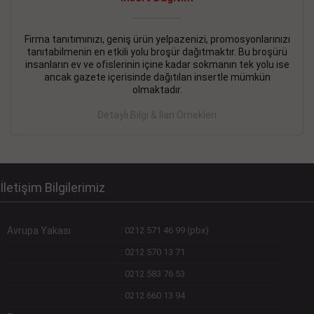
Devamını Gör
DEVREMÜLK KİRALIK İlanı
- 11.09.2018
Firma tanıtımınızı, geniş ürün yelpazenizi, promosyonlarınızı
tanıtabilmenin en etkili yolu broşür dağıtmaktır. Bu broşürü
SİNYE Tekstile Şoförlüğü olan 35 yaşını aşmamış, Depo
insanların ev ve ofislerinin içine kadar sokmanın tek yolu ise
elemanı alınacaktır. Osmanbey, Şişli
ancak gazete içerisinde dağıtılan insertle mümkün
olmaktadır.
Devamını Gör
Detaylı Bilgi & İlan Örnekleri
DEVREDENLER SATILIK İlanı
- 11.09.2018
BAKIRKÖYde Bayan Kuaförü
Devamını Gör
İletişim Bilgilerimiz
Avrupa Yakası
:
0212 571 46 99 (pbx)
:
0212 570 13 71
:
0212 583 76 53
:
0212 660 13 94