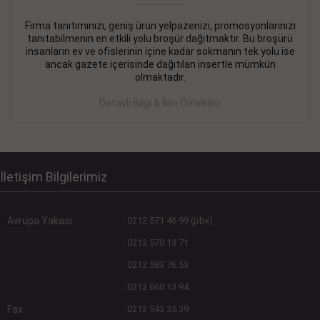
Firma tanıtımınızı, geniş ürün yelpazenizi, promosyonlarınızı
DEVREMÜLK KİRALIK İlanı
- 11.09.2018
tanıtabilmenin en etkili yolu broşür dağıtmaktır. Bu broşürü
insanların ev ve ofislerinin içine kadar sokmanın tek yolu ise
SİNYE Tekstile Şoförlüğü olan 35 yaşını aşmamış, Depo
ancak gazete içerisinde dağıtılan insertle mümkün
elemanı alınacaktır. Osmanbey, Şişli
olmaktadır.
Devamını Gör
Detaylı Bilgi & İlan Örnekleri
DEVREDENLER SATILIK İlanı
- 11.09.2018
BAKIRKÖYde Bayan Kuaförü
Devamını Gör
İletişim Bilgilerimiz
Avrupa Yakası
:
0212 571 46 99 (pbx)
:
0212 570 13 71
:
0212 583 76 53
:
0212 660 13 94
Fax
:
0212 543 35 39