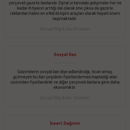
çerçeveli gazete ilanlarıdır. Dijital ortamdaki gelişmeler her ne
BAKIRKÖY SATILIK İlanı
- 11.09.2018
kadar ihtiyacın arttığı dal olarak öne çıksa da gazete
reklamları halen en etkili iletişim araçları olarak hayati önem
KARTALTEPEde kelepir 2+ 1 satılık daire
taşımaktadır.
Devamını Gör
Detaylı Bilgi & İlan Örnekleri
FATİH SATILIK İlanı
- 11.09.2018
FATİH Merkezde kelepir 2+ 1 daire
Sosyal İlan
Devamını Gör
Gazetelerin sosyal ilan diye adlandırdığı, ticari amaç
İŞYERİ KİRALIK İlanı
- 11.09.2018
gütmeyen bu ilan çeşidinin fiyatlandırması kapladığı alan
BEYLİKDÜZÜ Kavaklıda 4 katlı bina
üzerinden fiyatlandırılır ve diğer çerçeveli ilanlara göre daha
ekonomiktir.
Devamını Gör
Detaylı Bilgi & İlan Örnekleri
SİLİVRİ SATILIK İlanı
- 11.09.2018
AVCILAR Parsellerde 2 katlı, iskanlı, 8.000e kurumsal
kiracılı, 1.600.000e kelepir mağaza.
İnsert Dağıtım
Devamını Gör