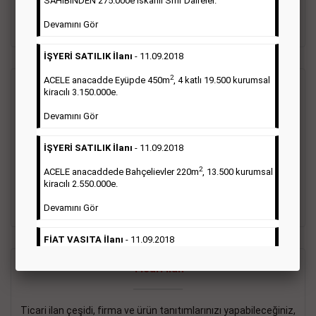
SAHİBİNDEN 275.000e İskanlı Sıfır Daireler.
sayısı şartı aranmamaktadır.
Devamını Gör
Detaylı Bilgi & İlan Örnekleri
İŞYERİ SATILIK İlanı
- 11.09.2018
2
ACELE anacadde Eyüpde 450m
, 4 katlı 19.500 kurumsal
Vasıta İlanı
kiracılı 3.150.000e.
Devamını Gör
Sarı sayfa ilanlar alım- satım, duyuru, mini reklam şeklinde
ifade edilebilen ilanlardır. Gazetelerin tirajını önemli ölçüde
İŞYERİ SATILIK İlanı
- 11.09.2018
etkilerler ve gazete gelirlerinin de önemli bir bölümünü
oluştururlar.Sabah sarı sayfa eleman ilanlarında 6 kelime
2
ACELE anacaddede Bahçelievler 220m
, 13.500 kurumsal
sayısı şartı aranmamaktadır.
kiracılı 2.550.000e.
Detaylı Bilgi & İlan Örnekleri
Devamını Gör
FİAT VASITA İlanı
- 11.09.2018
2
ACELE Anacaddede Şişli 180m
, 3 katlı, 16.500 kiracılı
Ticari İlan
2.800.000e kurumsal mağaza.
Devamını Gör
Ticari ilan çeşidi, firma ve ürün tanıtımlarınızı yapabileceğiniz,