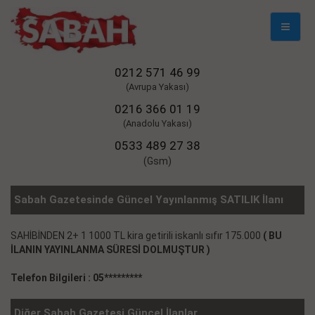
Mobil
Naviga
0212 571 46 99
(Avrupa Yakası)
0216 366 01 19
(Anadolu Yakası)
0533 489 27 38
(Gsm)
Sabah Gazetesinde Güncel Yayınlanmış SATILIK İlanı
SAHİBİNDEN 2+ 1 1000 TL kira getirili iskanlı sıfır 175.000
( BU
İLANIN YAYINLANMA SÜRESİ DOLMUŞTUR )
Telefon Bilgileri : 05*********
Diğer Sabah Gazetesi Güncel İlanlar