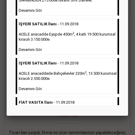
SAHİBİNDEN 275.000e İskanlı Sıfır Daireler.
sayısı şartı aranmamaktadır.
Devamını Gör
Detaylı Bilgi & İlan Örnekleri
İŞYERİ SATILIK İlanı
- 11.09.2018
2
ACELE anacadde Eyüpde 450m
, 4 katlı 19.500 kurumsal
Vasıta İlanı
kiracılı 3.150.000e.
Devamını Gör
Sarı sayfa ilanlar alım- satım, duyuru, mini reklam şeklinde
ifade edilebilen ilanlardır. Gazetelerin tirajını önemli ölçüde
İŞYERİ SATILIK İlanı
- 11.09.2018
etkilerler ve gazete gelirlerinin de önemli bir bölümünü
oluştururlar.Sabah sarı sayfa eleman ilanlarında 6 kelime
2
ACELE anacaddede Bahçelievler 220m
, 13.500 kurumsal
sayısı şartı aranmamaktadır.
kiracılı 2.550.000e.
Detaylı Bilgi & İlan Örnekleri
Devamını Gör
FİAT VASITA İlanı
- 11.09.2018
2
ACELE Anacaddede Şişli 180m
, 3 katlı, 16.500 kiracılı
Ticari İlan
2.800.000e kurumsal mağaza.
Devamını Gör
Ticari ilan çeşidi, firma ve ürün tanıtımlarınızı yapabileceğiniz,