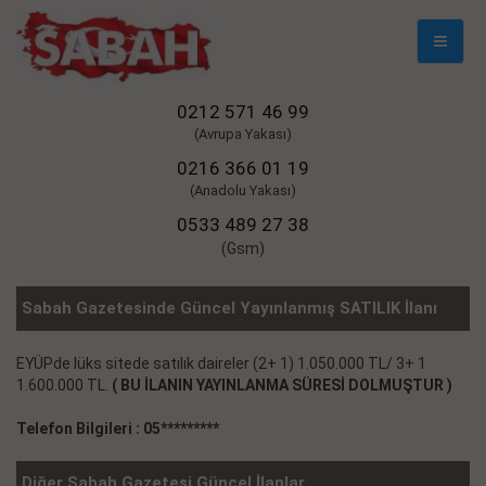
Mobil
Naviga
0212 571 46 99
(Avrupa Yakası)
0216 366 01 19
(Anadolu Yakası)
0533 489 27 38
(Gsm)
Sabah Gazetesinde Güncel Yayınlanmış SATILIK İlanı
EYÜPde lüks sitede satılık daireler (2+ 1) 1.050.000 TL/ 3+ 1
1.600.000 TL.
( BU İLANIN YAYINLANMA SÜRESİ DOLMUŞTUR )
Telefon Bilgileri : 05*********
Diğer Sabah Gazetesi Güncel İlanlar