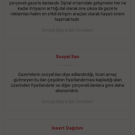
çerçeveli gazete ilanlarıdır. Dijital ortamdaki gelişmeler her ne
BAKIRKÖY SATILIK İlanı
- 11.09.2018
kadar ihtiyacın arttığı dal olarak öne çıksa da gazete
reklamları halen en etkili iletişim araçları olarak hayati önem
KARTALTEPEde kelepir 2+ 1 satılık daire
taşımaktadır.
Devamını Gör
Detaylı Bilgi & İlan Örnekleri
FATİH SATILIK İlanı
- 11.09.2018
FATİH Merkezde kelepir 2+ 1 daire
Sosyal İlan
Devamını Gör
Gazetelerin sosyal ilan diye adlandırdığı, ticari amaç
İŞYERİ KİRALIK İlanı
- 11.09.2018
gütmeyen bu ilan çeşidinin fiyatlandırması kapladığı alan
BEYLİKDÜZÜ Kavaklıda 4 katlı bina
üzerinden fiyatlandırılır ve diğer çerçeveli ilanlara göre daha
ekonomiktir.
Devamını Gör
Detaylı Bilgi & İlan Örnekleri
SİLİVRİ SATILIK İlanı
- 11.09.2018
AVCILAR Parsellerde 2 katlı, iskanlı, 8.000e kurumsal
kiracılı, 1.600.000e kelepir mağaza.
İnsert Dağıtım
Devamını Gör