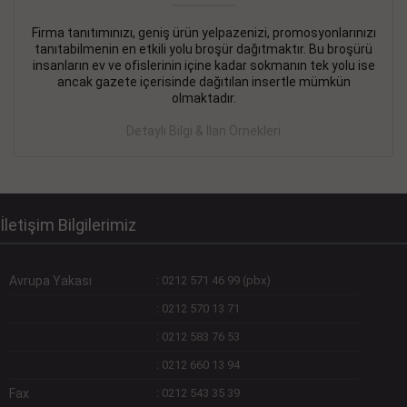
Firma tanıtımınızı, geniş ürün yelpazenizi, promosyonlarınızı
DEVREMÜLK KİRALIK İlanı
- 11.09.2018
tanıtabilmenin en etkili yolu broşür dağıtmaktır. Bu broşürü
insanların ev ve ofislerinin içine kadar sokmanın tek yolu ise
SİNYE Tekstile Şoförlüğü olan 35 yaşını aşmamış, Depo
ancak gazete içerisinde dağıtılan insertle mümkün
elemanı alınacaktır. Osmanbey, Şişli
olmaktadır.
Devamını Gör
Detaylı Bilgi & İlan Örnekleri
DEVREDENLER SATILIK İlanı
- 11.09.2018
BAKIRKÖYde Bayan Kuaförü
Devamını Gör
İletişim Bilgilerimiz
Avrupa Yakası
:
0212 571 46 99 (pbx)
:
0212 570 13 71
:
0212 583 76 53
:
0212 660 13 94
Fax
:
0212 543 35 39