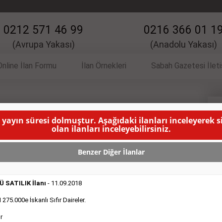
0212 571 46 99
0216 366 01 1
(Avrupa Yakası)
(Anadolu Yakası)
Online İlan Formu
İlan Örnekleri
Sabah Gazetesi İlet
 İlanı
S
 yayın süresi dolmuştur. Aşağıdaki ilanları inceleyerek 
olan ilanları inceleyebilirsiniz.
umlu olacak bayan personel alınacaktır.
( BU İLANIN
Benzer Diğer İlanlar
 SATILIK İlanı
- 11.09.2018
75.000e İskanlı Sıfır Daireler.
r