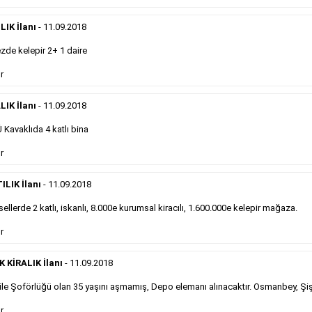
önemli ölçüde etkilerler ve gazete gelirlerinin de
önemli bir bölümünü oluştururlar.Sabah sarı sayfa
eleman ilanlarında 6 kelime sayısı şartı
IK İlanı
- 11.09.2018
aranmamaktadır.
de kelepir 2+ 1 daire
Detaylı Bilgi & İlan Örnekleri
r
LIK İlanı
- 11.09.2018
Sosyal İlan
Kavaklıda 4 katlı bina
Gazetelerin sosyal ilan diye adlandırdığı, ticari amaç
r
gütmeyen bu ilan çeşidinin fiyatlandırması kapladığı
alan üzerinden fiyatlandırılır ve diğer çerçeveli
ILIK İlanı
- 11.09.2018
ilanlara göre daha ekonomiktir.
ellerde 2 katlı, iskanlı, 8.000e kurumsal kiracılı, 1.600.000e kelepir mağaza.
r
Detaylı Bilgi & İlan Örnekleri
KİRALIK İlanı
- 11.09.2018
le Şoförlüğü olan 35 yaşını aşmamış, Depo elemanı alınacaktır. Osmanbey, Şiş
Kampanyalarımız
S
r