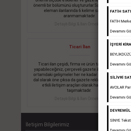
önemli ölçüde etkilerler ve gazete gelirlerinin de
önemli bir bölümünü oluştururlar.Sabah sarı sayfa
eleman ilanlarında 6 kelime sayısı şartı
FATİH SATIL
aranmamaktadır.
FATİH Merkez
Detaylı Bilgi & İlan Örnekleri
Devamını Gö
İŞYERİ KİRA
Ticari İlan
BEYLİKDÜZÜ 
Ticari ilan çeşidi, firma ve ürün tanıtımlarınızı
Devamını Gö
yapabileceğiniz, çerçeveli gazete ilanlarıdır. Dijital
ortamdaki gelişmeler her ne kadar ihtiyacın arttığı
SİLİVRİ SAT
dal olarak öne çıksa da gazete reklamları halen en
etkili iletişim araçları olarak hayati önem
AVCILAR Pars
taşımaktadır.
Devamını Gö
Detaylı Bilgi & İlan Örnekleri
DEVREMÜLK 
SİNYE Teksti
İletişim Bilgilerimiz
Devamını Gö