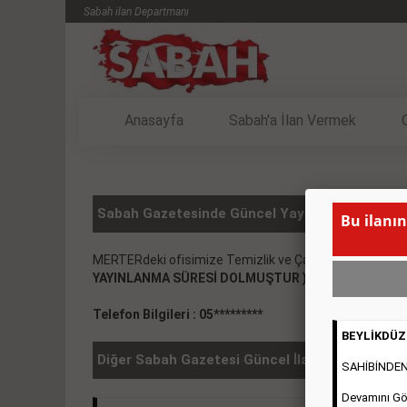
Sabah ilan Departmanı
Anasayfa
Sabah'a İlan Vermek
Sabah Gazetesinde Güncel Yayınlanmış SATILIK
Bu ilanın
MERTERdeki ofisimize Temizlik ve Çay servisinden sor
YAYINLANMA SÜRESİ DOLMUŞTUR )
Telefon Bilgileri : 05*********
BEYLİKDÜZÜ
Diğer Sabah Gazetesi Güncel İlanlar
SAHİBİNDEN 2
Devamını Gö