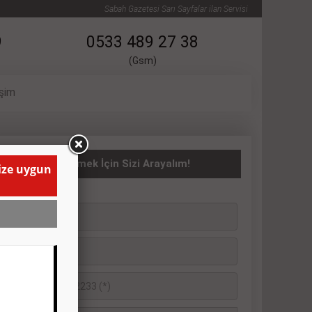
Sabah Gazetesi Sarı Sayfalar ilan Servisi
9
0533 489 27 38
(Gsm)
işim
ATILIK İlanı Vermek İçin Sizi Arayalım!
size uygun