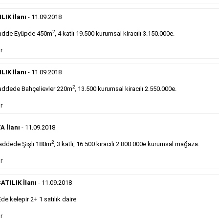
DEVREDENLER SATILIK
- 11.9.2018
Devren
kiralık maltepede çayocağı....
LIK İlanı
- 11.09.2018
Devamını Gör
2
adde Eyüpde 450m
, 4 katlı 19.500 kurumsal kiracılı 3.150.000e.
r
DEVREDENLER SATILIK
- 11.9.2018
Halkalı
meydanındaki lokantamız devren satılıktır....
LIK İlanı
- 11.09.2018
Devamını Gör
2
ddede Bahçelievler 220m
, 13.500 kurumsal kiracılı 2.550.000e.
r
Sabah Gazetesi İlan Çeşitleri
A İlanı
- 11.09.2018
takip ederek farklı ilan türleri hakkında detaylara ulaşabilir, ilan örn
2
addede Şişli 180m
, 3 katlı, 16.500 kiracılı 2.800.000e kurumsal mağaza.
r
Emlak İlanı
ATILIK İlanı
- 11.09.2018
 kelepir 2+ 1 satılık daire
Sarı sayfa ilanlar alım- satım, duyuru, mini reklam
şeklinde ifade edilebilen ilanlardır. Gazetelerin tirajını
r