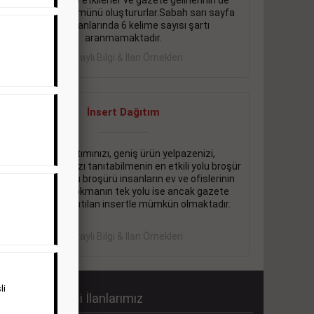
önemli ölçüde etkilerler ve gazete gelirlerinin de
önemli bir bölümünü oluştururlar.Sabah sarı sayfa
eleman ilanlarında 6 kelime sayısı şartı
aranmamaktadır.
Detaylı Bilgi & İlan Örnekleri
İnsert Dağıtım
Firma tanıtımınızı, geniş ürün yelpazenizi,
promosyonlarınızı tanıtabilmenin en etkili yolu broşür
dağıtmaktır. Bu broşürü insanların ev ve ofislerinin
içine kadar sokmanın tek yolu ise ancak gazete
içerisinde dağıtılan insertle mümkün olmaktadır.
Detaylı Bilgi & İlan Örnekleri
li
abah Gazetesi İlanlarımız