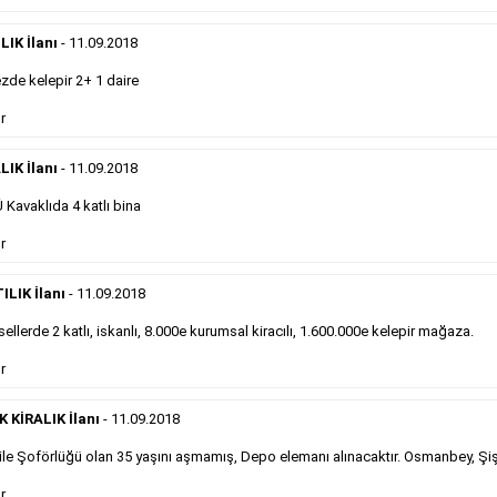
önemli ölçüde etkilerler ve gazete gelirlerinin de
önemli bir bölümünü oluştururlar.Sabah sarı sayfa
eleman ilanlarında 6 kelime sayısı şartı
IK İlanı
- 11.09.2018
aranmamaktadır.
de kelepir 2+ 1 daire
Detaylı Bilgi & İlan Örnekleri
r
LIK İlanı
- 11.09.2018
Sosyal İlan
Kavaklıda 4 katlı bina
Gazetelerin sosyal ilan diye adlandırdığı, ticari amaç
r
gütmeyen bu ilan çeşidinin fiyatlandırması kapladığı
alan üzerinden fiyatlandırılır ve diğer çerçeveli
ILIK İlanı
- 11.09.2018
ilanlara göre daha ekonomiktir.
ellerde 2 katlı, iskanlı, 8.000e kurumsal kiracılı, 1.600.000e kelepir mağaza.
r
Detaylı Bilgi & İlan Örnekleri
KİRALIK İlanı
- 11.09.2018
le Şoförlüğü olan 35 yaşını aşmamış, Depo elemanı alınacaktır. Osmanbey, Şiş
Kampanyalarımız
S
r