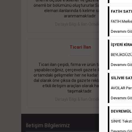
önemli ölçüde etkilerler ve gazete gelirlerinin de
önemli bir bölümünü oluştururlar.Sabah sarı sayfa
eleman ilanlarında 6 kelime sayısı şartı
FATİH SATIL
aranmamaktadır.
FATİH Merkez
Detaylı Bilgi & İlan Örnekleri
Devamını Gö
İŞYERİ KİRA
Ticari İlan
BEYLİKDÜZÜ 
Ticari ilan çeşidi, firma ve ürün tanıtımlarınızı
Devamını Gö
yapabileceğiniz, çerçeveli gazete ilanlarıdır. Dijital
ortamdaki gelişmeler her ne kadar ihtiyacın arttığı
SİLİVRİ SAT
dal olarak öne çıksa da gazete reklamları halen en
etkili iletişim araçları olarak hayati önem
AVCILAR Pars
taşımaktadır.
Devamını Gö
Detaylı Bilgi & İlan Örnekleri
DEVREMÜLK 
SİNYE Teksti
İletişim Bilgilerimiz
Devamını Gö