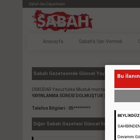
Sabah ilan Departmanı
Anasayfa
Sabah'a İlan Vermek
Sabah Gazetesinde Güncel Yayınlanmış VASITA
Bu ilanın
ÜSKÜDAR Yavuztürke Musluk montajına eleman, Yemek
YAYINLANMA SÜRESİ DOLMUŞTUR )
Telefon Bilgileri : 05*********
BEYLİKDÜZÜ
Diğer Sabah Gazetesi Güncel İlanlar
SAHİBİNDEN 2
Devamını Gö