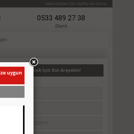
Sabah Gazetesi Sarı Sayfalar ilan Servisi
9
0533 489 27 38
(Gsm)
işim
ASITA İlanı Vermek İçin Sizi Arayalım!
size uygun