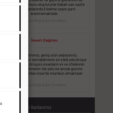
önemli ölçüde etkilerler ve gazete gelirlerinin de
önemli bir bölümünü oluştururlar.Sabah sarı sayfa
eleman ilanlarında 6 kelime sayısı şartı
aranmamaktadır.
Detaylı Bilgi & İlan Örnekleri
İnsert Dağıtım
Firma tanıtımınızı, geniş ürün yelpazenizi,
promosyonlarınızı tanıtabilmenin en etkili yolu broşür
dağıtmaktır. Bu broşürü insanların ev ve ofislerinin
içine kadar sokmanın tek yolu ise ancak gazete
içerisinde dağıtılan insertle mümkün olmaktadır.
Detaylı Bilgi & İlan Örnekleri
li
abah Gazetesi İlanlarımız