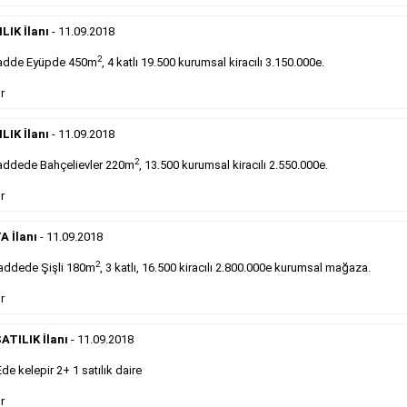
DEVREDENLER SATILIK
- 11.9.2018
Devren
kiralık maltepede çayocağı....
LIK İlanı
- 11.09.2018
Devamını Gör
2
adde Eyüpde 450m
, 4 katlı 19.500 kurumsal kiracılı 3.150.000e.
r
DEVREDENLER SATILIK
- 11.9.2018
Halkalı
meydanındaki lokantamız devren satılıktır....
LIK İlanı
- 11.09.2018
Devamını Gör
2
ddede Bahçelievler 220m
, 13.500 kurumsal kiracılı 2.550.000e.
r
Sabah Gazetesi İlan Çeşitleri
A İlanı
- 11.09.2018
takip ederek farklı ilan türleri hakkında detaylara ulaşabilir, ilan örn
2
addede Şişli 180m
, 3 katlı, 16.500 kiracılı 2.800.000e kurumsal mağaza.
r
Emlak İlanı
ATILIK İlanı
- 11.09.2018
 kelepir 2+ 1 satılık daire
Sarı sayfa ilanlar alım- satım, duyuru, mini reklam
şeklinde ifade edilebilen ilanlardır. Gazetelerin tirajını
r