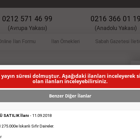
0212 571 46 99
0216 366 01 1
(Avrupa Yakası)
(Anadolu Yakası)
Online İlan Formu
İlan Örnekleri
Sabah Gazetesi İlet
 İlanı
V
 yayın süresi dolmuştur. Aşağıdaki ilanları inceleyerek 
olan ilanları inceleyebilirsiniz.
hane, temizliğe bayan, Depoya yardımcılar.
( BU İLANIN
Benzer Diğer İlanlar
 SATILIK İlanı
- 11.09.2018
75.000e İskanlı Sıfır Daireler.
r