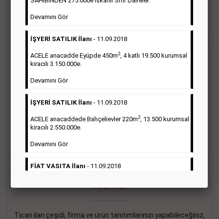
SAHİBİNDEN 275.000e İskanlı Sıfır Daireler.
sayısı şartı aranmamaktadır.
Devamını Gör
Detaylı Bilgi & İlan Örnekleri
İŞYERİ SATILIK İlanı
- 11.09.2018
2
ACELE anacadde Eyüpde 450m
, 4 katlı 19.500 kurumsal
Vasıta İlanı
kiracılı 3.150.000e.
Devamını Gör
Sarı sayfa ilanlar alım- satım, duyuru, mini reklam şeklinde
ifade edilebilen ilanlardır. Gazetelerin tirajını önemli ölçüde
İŞYERİ SATILIK İlanı
- 11.09.2018
etkilerler ve gazete gelirlerinin de önemli bir bölümünü
oluştururlar.Sabah sarı sayfa eleman ilanlarında 6 kelime
2
ACELE anacaddede Bahçelievler 220m
, 13.500 kurumsal
sayısı şartı aranmamaktadır.
kiracılı 2.550.000e.
Detaylı Bilgi & İlan Örnekleri
Devamını Gör
FİAT VASITA İlanı
- 11.09.2018
2
ACELE Anacaddede Şişli 180m
, 3 katlı, 16.500 kiracılı
Ticari İlan
2.800.000e kurumsal mağaza.
Devamını Gör
Ticari ilan çeşidi, firma ve ürün tanıtımlarınızı yapabileceğiniz,