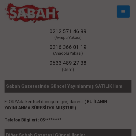
Mobil
Naviga
0212 571 46 99
(Avrupa Yakası)
0216 366 01 19
(Anadolu Yakası)
0533 489 27 38
(Gsm)
Sabah Gazetesinde Güncel Yayınlanmış SATILIK İlanı
FLORYAda kentsel dönüşüm giriş dairesi.
( BU İLANIN
YAYINLANMA SÜRESİ DOLMUŞTUR )
Telefon Bilgileri : 05*********
Diğer Sabah Gazetesi Güncel İlanlar