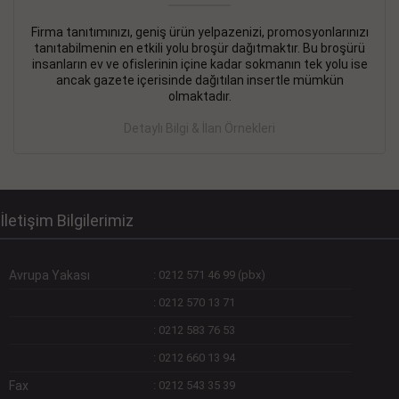
Firma tanıtımınızı, geniş ürün yelpazenizi, promosyonlarınızı
DEVREMÜLK KİRALIK İlanı
- 11.09.2018
tanıtabilmenin en etkili yolu broşür dağıtmaktır. Bu broşürü
insanların ev ve ofislerinin içine kadar sokmanın tek yolu ise
SİNYE Tekstile Şoförlüğü olan 35 yaşını aşmamış, Depo
ancak gazete içerisinde dağıtılan insertle mümkün
elemanı alınacaktır. Osmanbey, Şişli
olmaktadır.
Devamını Gör
Detaylı Bilgi & İlan Örnekleri
DEVREDENLER SATILIK İlanı
- 11.09.2018
BAKIRKÖYde Bayan Kuaförü
Devamını Gör
İletişim Bilgilerimiz
Avrupa Yakası
:
0212 571 46 99 (pbx)
:
0212 570 13 71
:
0212 583 76 53
:
0212 660 13 94
Fax
:
0212 543 35 39