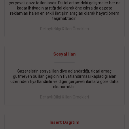
çerçeveli gazete ilanlarıdır. Dijital ortamdaki gelişmeler her ne
BAKIRKÖY SATILIK İlanı
- 11.09.2018
kadar ihtiyacın arttığı dal olarak öne çıksa da gazete
reklamları halen en etkili iletişim araçları olarak hayati önem
KARTALTEPEde kelepir 2+ 1 satılık daire
taşımaktadır.
Devamını Gör
Detaylı Bilgi & İlan Örnekleri
FATİH SATILIK İlanı
- 11.09.2018
FATİH Merkezde kelepir 2+ 1 daire
Sosyal İlan
Devamını Gör
Gazetelerin sosyal ilan diye adlandırdığı, ticari amaç
İŞYERİ KİRALIK İlanı
- 11.09.2018
gütmeyen bu ilan çeşidinin fiyatlandırması kapladığı alan
BEYLİKDÜZÜ Kavaklıda 4 katlı bina
üzerinden fiyatlandırılır ve diğer çerçeveli ilanlara göre daha
ekonomiktir.
Devamını Gör
Detaylı Bilgi & İlan Örnekleri
SİLİVRİ SATILIK İlanı
- 11.09.2018
AVCILAR Parsellerde 2 katlı, iskanlı, 8.000e kurumsal
kiracılı, 1.600.000e kelepir mağaza.
İnsert Dağıtım
Devamını Gör