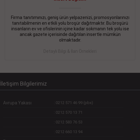
Devamını Gör
DEVREMÜLK KİRALIK İlanı
- 11.09.2018
Firma tanıtımınızı, geniş ürün yelpazenizi, promosyonlarınızı
tanıtabilmenin en etkili yolu broşür dağıtmaktır. Bu broşürü
SİNYE Tekstile Şoförlüğü olan 35 yaşını aşmamış, Depo
insanların ev ve ofislerinin içine kadar sokmanın tek yolu ise
elemanı alınacaktır. Osmanbey, Şişli
ancak gazete içerisinde dağıtılan insertle mümkün
olmaktadır.
Devamını Gör
Detaylı Bilgi & İlan Örnekleri
DEVREDENLER SATILIK İlanı
- 11.09.2018
BAKIRKÖYde Bayan Kuaförü
Devamını Gör
İletişim Bilgilerimiz
Avrupa Yakası
:
0212 571 46 99 (pbx)
:
0212 570 13 71
:
0212 583 76 53
:
0212 660 13 94