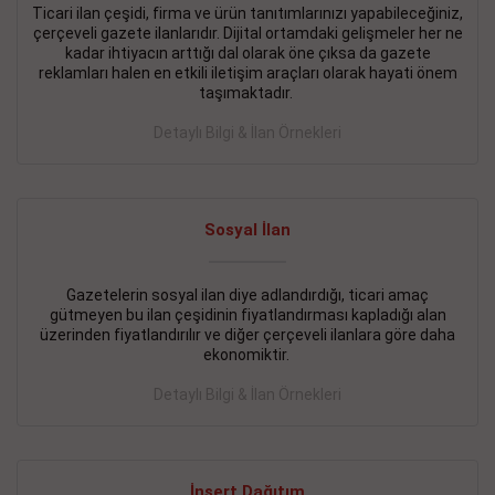
Ticari ilan çeşidi, firma ve ürün tanıtımlarınızı yapabileceğiniz,
çerçeveli gazete ilanlarıdır. Dijital ortamdaki gelişmeler her ne
BAKIRKÖY SATILIK İlanı
- 11.09.2018
kadar ihtiyacın arttığı dal olarak öne çıksa da gazete
KARTALTEPEde kelepir 2+ 1 satılık daire
reklamları halen en etkili iletişim araçları olarak hayati önem
taşımaktadır.
Devamını Gör
Detaylı Bilgi & İlan Örnekleri
FATİH SATILIK İlanı
- 11.09.2018
FATİH Merkezde kelepir 2+ 1 daire
Sosyal İlan
Devamını Gör
İŞYERİ KİRALIK İlanı
- 11.09.2018
Gazetelerin sosyal ilan diye adlandırdığı, ticari amaç
gütmeyen bu ilan çeşidinin fiyatlandırması kapladığı alan
BEYLİKDÜZÜ Kavaklıda 4 katlı bina
üzerinden fiyatlandırılır ve diğer çerçeveli ilanlara göre daha
ekonomiktir.
Devamını Gör
Detaylı Bilgi & İlan Örnekleri
SİLİVRİ SATILIK İlanı
- 11.09.2018
AVCILAR Parsellerde 2 katlı, iskanlı, 8.000e kurumsal
kiracılı, 1.600.000e kelepir mağaza.
İnsert Dağıtım