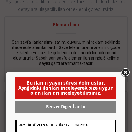
Aşağıdaki bağlantıları takip ederek farklı ilan türleri hakkında
detaylara ulaşabilir, ilan örneklerini görebilirsiniz.
Eleman İlanı
Sarı sayfa ilanlar alım- satım, duyuru, mini reklam şeklinde
ifade edilebilen ilanlardır. Gazetelerin tirajını önemli ölçüde
etkilerler ve gazete gelirlerinin de önemli bir bölümünü
oluştururlar.Sabah sarı sayfa eleman ilanlarında 6 kelime
sayısı şartı aranmamaktadır.
Detaylı Bilgi & İlan Örnekleri
Bu ilanın yayın süresi dolmuştur.
Aşağıdaki ilanları inceleyerek size uygun
olan ilanları inceleyebilirsiniz.
Emlak İlanı
Benzer Diğer İlanlar
Sarı sayfa ilanlar alım- satım, duyuru, mini reklam şeklinde
ifade edilebilen ilanlardır. Gazetelerin tirajını önemli ölçüde
BEYLİKDÜZÜ SATILIK İlanı
- 11.09.2018
etkilerler ve gazete gelirlerinin de önemli bir bölümünü