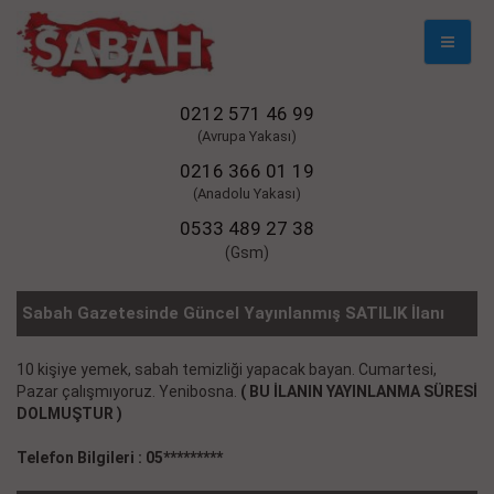
Mobil
Naviga
0212 571 46 99
(Avrupa Yakası)
0216 366 01 19
(Anadolu Yakası)
0533 489 27 38
(Gsm)
Sabah Gazetesinde Güncel Yayınlanmış SATILIK İlanı
10 kişiye yemek, sabah temizliği yapacak bayan. Cumartesi,
Pazar çalışmıyoruz. Yenibosna.
( BU İLANIN YAYINLANMA SÜRESİ
DOLMUŞTUR )
Telefon Bilgileri : 05*********