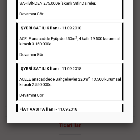
oluştururlar.Sabah sarı sayfa eleman ilanlarında 6 kelime
SAHİBİNDEN 275.000e İskanlı Sıfır Daireler.
sayısı şartı aranmamaktadır.
Devamını Gör
Detaylı Bilgi & İlan Örnekleri
İŞYERİ SATILIK İlanı
- 11.09.2018
2
ACELE anacadde Eyüpde 450m
, 4 katlı 19.500 kurumsal
kiracılı 3.150.000e.
Vasıta İlanı
Devamını Gör
Sarı sayfa ilanlar alım- satım, duyuru, mini reklam şeklinde
İŞYERİ SATILIK İlanı
- 11.09.2018
ifade edilebilen ilanlardır. Gazetelerin tirajını önemli ölçüde
etkilerler ve gazete gelirlerinin de önemli bir bölümünü
2
ACELE anacaddede Bahçelievler 220m
, 13.500 kurumsal
oluştururlar.Sabah sarı sayfa eleman ilanlarında 6 kelime
kiracılı 2.550.000e.
sayısı şartı aranmamaktadır.
Devamını Gör
Detaylı Bilgi & İlan Örnekleri
FİAT VASITA İlanı
- 11.09.2018
2
ACELE Anacaddede Şişli 180m
, 3 katlı, 16.500 kiracılı
Ticari İlan
2.800.000e kurumsal mağaza.
Devamını Gör