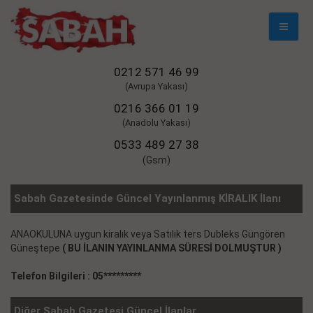
Mobil
Naviga
0212 571 46 99
(Avrupa Yakası)
0216 366 01 19
(Anadolu Yakası)
0533 489 27 38
(Gsm)
Sabah Gazetesinde Güncel Yayınlanmış KİRALIK İlanı
ANAOKULUNA uygun kiralık veya Satılık ters Dubleks Güngören
Güneştepe
( BU İLANIN YAYINLANMA SÜRESİ DOLMUŞTUR )
Telefon Bilgileri : 05*********
Diğer Sabah Gazetesi Güncel İlanlar