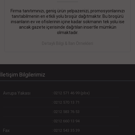
Firma tanıtımınızı, geniş ürün yelpazenizi, promosyonlarınızı
DEVREMÜLK KİRALIK İlanı
- 11.09.2018
tanıtabilmenin en etkili yolu broşür dağıtmaktır. Bu broşürü
insanların ev ve ofislerinin içine kadar sokmanın tek yolu ise
SİNYE Tekstile Şoförlüğü olan 35 yaşını aşmamış, Depo
ancak gazete içerisinde dağıtılan insertle mümkün
elemanı alınacaktır. Osmanbey, Şişli
olmaktadır.
Devamını Gör
Detaylı Bilgi & İlan Örnekleri
DEVREDENLER SATILIK İlanı
- 11.09.2018
BAKIRKÖYde Bayan Kuaförü
Devamını Gör
İletişim Bilgilerimiz
Avrupa Yakası
:
0212 571 46 99 (pbx)
:
0212 570 13 71
:
0212 583 76 53
:
0212 660 13 94
Fax
:
0212 543 35 39