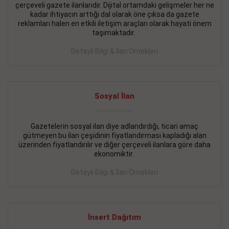
çerçeveli gazete ilanlarıdır. Dijital ortamdaki gelişmeler her ne
BAKIRKÖY SATILIK İlanı
- 11.09.2018
kadar ihtiyacın arttığı dal olarak öne çıksa da gazete
reklamları halen en etkili iletişim araçları olarak hayati önem
KARTALTEPEde kelepir 2+ 1 satılık daire
taşımaktadır.
Devamını Gör
Detaylı Bilgi & İlan Örnekleri
FATİH SATILIK İlanı
- 11.09.2018
FATİH Merkezde kelepir 2+ 1 daire
Sosyal İlan
Devamını Gör
Gazetelerin sosyal ilan diye adlandırdığı, ticari amaç
İŞYERİ KİRALIK İlanı
- 11.09.2018
gütmeyen bu ilan çeşidinin fiyatlandırması kapladığı alan
BEYLİKDÜZÜ Kavaklıda 4 katlı bina
üzerinden fiyatlandırılır ve diğer çerçeveli ilanlara göre daha
ekonomiktir.
Devamını Gör
Detaylı Bilgi & İlan Örnekleri
SİLİVRİ SATILIK İlanı
- 11.09.2018
AVCILAR Parsellerde 2 katlı, iskanlı, 8.000e kurumsal
kiracılı, 1.600.000e kelepir mağaza.
İnsert Dağıtım
Devamını Gör