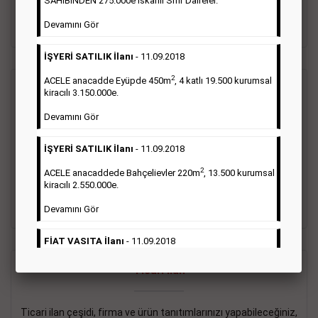
SAHİBİNDEN 275.000e İskanlı Sıfır Daireler.
sayısı şartı aranmamaktadır.
Devamını Gör
Detaylı Bilgi & İlan Örnekleri
İŞYERİ SATILIK İlanı
- 11.09.2018
2
ACELE anacadde Eyüpde 450m
, 4 katlı 19.500 kurumsal
Vasıta İlanı
kiracılı 3.150.000e.
Devamını Gör
Sarı sayfa ilanlar alım- satım, duyuru, mini reklam şeklinde
ifade edilebilen ilanlardır. Gazetelerin tirajını önemli ölçüde
İŞYERİ SATILIK İlanı
- 11.09.2018
etkilerler ve gazete gelirlerinin de önemli bir bölümünü
oluştururlar.Sabah sarı sayfa eleman ilanlarında 6 kelime
2
ACELE anacaddede Bahçelievler 220m
, 13.500 kurumsal
sayısı şartı aranmamaktadır.
kiracılı 2.550.000e.
Detaylı Bilgi & İlan Örnekleri
Devamını Gör
FİAT VASITA İlanı
- 11.09.2018
2
ACELE Anacaddede Şişli 180m
, 3 katlı, 16.500 kiracılı
Ticari İlan
2.800.000e kurumsal mağaza.
Devamını Gör
Ticari ilan çeşidi, firma ve ürün tanıtımlarınızı yapabileceğiniz,