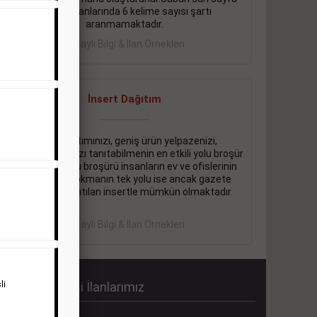
eleman ilanlarında 6 kelime sayısı şartı
aranmamaktadır.
Detaylı Bilgi & İlan Örnekleri
İnsert Dağıtım
Firma tanıtımınızı, geniş ürün yelpazenizi,
promosyonlarınızı tanıtabilmenin en etkili yolu broşür
dağıtmaktır. Bu broşürü insanların ev ve ofislerinin
içine kadar sokmanın tek yolu ise ancak gazete
içerisinde dağıtılan insertle mümkün olmaktadır.
Detaylı Bilgi & İlan Örnekleri
li
abah Gazetesi İlanlarımız