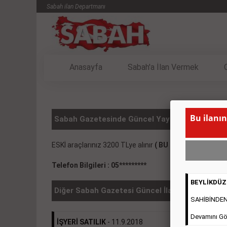
Sabah ilan Departmanı
Anasayfa
Sabah'a İlan Vermek
Bu ilanın
Sabah Gazetesinde Güncel Yayınlanmış VASITA
ESKİ araçlarınız 3200 TLye alınır
( BU İLANIN YAYINL
Telefon Bilgileri : 05*********
BEYLİKDÜZÜ
Diğer Sabah Gazetesi Güncel İlanlar
SAHİBİNDEN 2
Devamını Gö
İŞYERİ SATILIK
- 11.9.2018