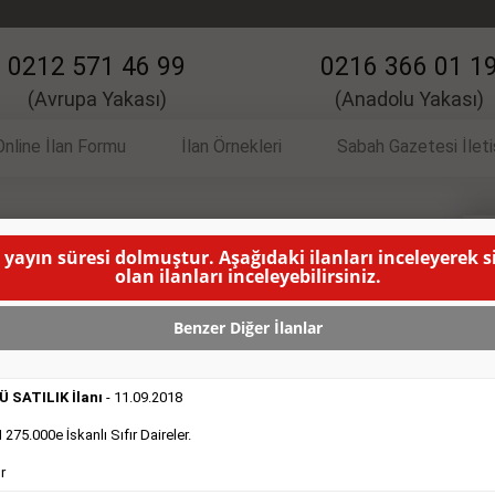
0212 571 46 99
0216 366 01 1
(Avrupa Yakası)
(Anadolu Yakası)
Online İlan Formu
İlan Örnekleri
Sabah Gazetesi İlet
 yayın süresi dolmuştur. Aşağıdaki ilanları inceleyerek 
 İlanı
V
olan ilanları inceleyebilirsiniz.
ANMA SÜRESİ DOLMUŞTUR )
Benzer Diğer İlanlar
 SATILIK İlanı
- 11.09.2018
75.000e İskanlı Sıfır Daireler.
r
DEVREDENLER SATILIK
- 11.9.2018