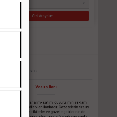
eklerini görebilirsiniz.
Vasıta İlanı
Sarı sayfa ilanlar alım- satım, duyuru, mini reklam
şeklinde ifade edilebilen ilanlardır. Gazetelerin tirajını
önemli ölçüde etkilerler ve gazete gelirlerinin de
önemli bir bölümünü oluştururlar.Sabah sarı sayfa