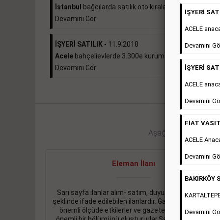
İstanbul
bağcılarda satılık oto kiralama...
İŞYERİ SATI
Devamını Gör
ACELE anac
İŞYERİ SATILIK
- 11.9.2018
Devamını Gö
Acele
bahçelievlerde 3.300e kurumsal kiracılı 490...
İŞYERİ SATI
Devamını Gör
ACELE anaca
Devamını Gö
FİAT VASIT
Aşağıdaki bağlantıları 
ACELE Anac
Devamını Gö
Eleman İlanı
BAKIRKÖY S
Sarı sayfa ilanlar alım- satım, duyuru, mini reklam
KARTALTEPEde
şeklinde ifade edilebilen ilanlardır. Gazetelerin tirajını
önemli ölçüde etkilerler ve gazete gelirlerinin de
Devamını Gö
önemli bir bölümünü oluştururlar.Sabah sarı sayfa