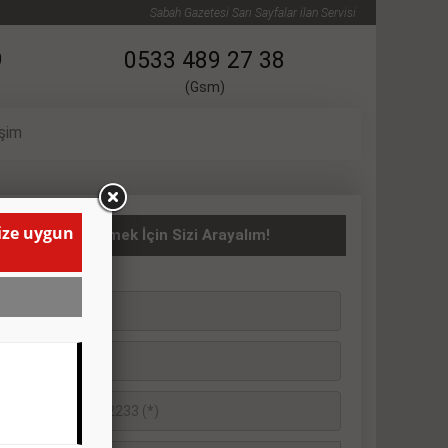
Sabah Gazetesi Sarı Sayfalar ilan Servisi
9
0533 489 27 38
(Gsm)
işim
size uygun
ASITA İlanı Vermek İçin Sizi Arayalım!