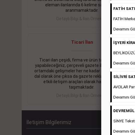
eleman ilanlarında 6 kelime sayısı şartı
FATİH SATIL
aranmamaktadır.
Detaylı Bilgi & İlan Örnekleri
FATİH Merkez
Devamını Gö
Ticari İlan
İŞYERİ KİRA
BEYLİKDÜZÜ 
Ticari ilan çeşidi, firma ve ürün tanıtımlarınızı
Devamını Gö
yapabileceğiniz, çerçeveli gazete ilanlarıdır. Dijital
ortamdaki gelişmeler her ne kadar ihtiyacın arttığı
dal olarak öne çıksa da gazete reklamları halen en
SİLİVRİ SAT
etkili iletişim araçları olarak hayati önem
AVCILAR Pars
taşımaktadır.
Detaylı Bilgi & İlan Örnekleri
Devamını Gö
DEVREMÜLK 
SİNYE Teksti
İletişim Bilgilerimiz
Devamını Gö