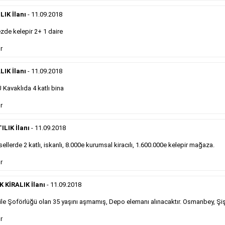
eleman ilanlarında 6 kelime sayısı şartı
IK İlanı
- 11.09.2018
aranmamaktadır.
Detaylı Bilgi & İlan Örnekleri
de kelepir 2+ 1 daire
r
Sosyal İlan
LIK İlanı
- 11.09.2018
Kavaklıda 4 katlı bina
Gazetelerin sosyal ilan diye adlandırdığı, ticari amaç
r
gütmeyen bu ilan çeşidinin fiyatlandırması kapladığı
alan üzerinden fiyatlandırılır ve diğer çerçeveli
ilanlara göre daha ekonomiktir.
ILIK İlanı
- 11.09.2018
ellerde 2 katlı, iskanlı, 8.000e kurumsal kiracılı, 1.600.000e kelepir mağaza.
Detaylı Bilgi & İlan Örnekleri
r
KİRALIK İlanı
- 11.09.2018
le Şoförlüğü olan 35 yaşını aşmamış, Depo elemanı alınacaktır. Osmanbey, Şiş
Kampanyalarımız
S
r