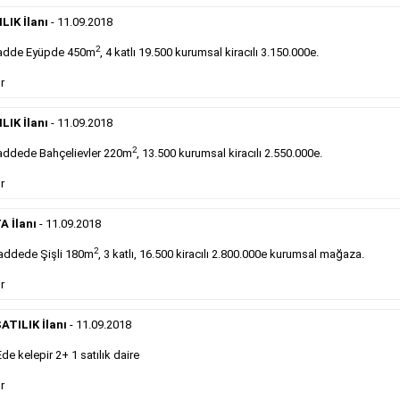
Devren
kiralık maltepede çayocağı....
LIK İlanı
- 11.09.2018
Devamını Gör
2
adde Eyüpde 450m
, 4 katlı 19.500 kurumsal kiracılı 3.150.000e.
DEVREDENLER SATILIK
- 11.9.2018
r
Halkalı
meydanındaki lokantamız devren satılıktır....
LIK İlanı
- 11.09.2018
Devamını Gör
2
ddede Bahçelievler 220m
, 13.500 kurumsal kiracılı 2.550.000e.
r
Sabah Gazetesi İlan Çeşitleri
A İlanı
- 11.09.2018
takip ederek farklı ilan türleri hakkında detaylara ulaşabilir, ilan örn
2
addede Şişli 180m
, 3 katlı, 16.500 kiracılı 2.800.000e kurumsal mağaza.
r
Emlak İlanı
ATILIK İlanı
- 11.09.2018
Sarı sayfa ilanlar alım- satım, duyuru, mini reklam
 kelepir 2+ 1 satılık daire
şeklinde ifade edilebilen ilanlardır. Gazetelerin tirajını
önemli ölçüde etkilerler ve gazete gelirlerinin de
r
önemli bir bölümünü oluştururlar.Sabah sarı sayfa