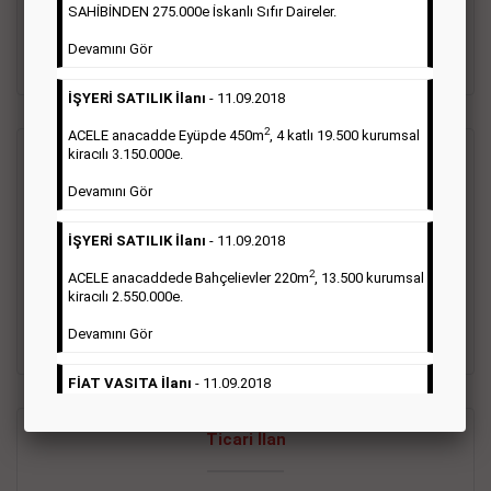
oluştururlar.Sabah sarı sayfa eleman ilanlarında 6 kelime
SAHİBİNDEN 275.000e İskanlı Sıfır Daireler.
sayısı şartı aranmamaktadır.
Devamını Gör
Detaylı Bilgi & İlan Örnekleri
İŞYERİ SATILIK İlanı
- 11.09.2018
2
ACELE anacadde Eyüpde 450m
, 4 katlı 19.500 kurumsal
kiracılı 3.150.000e.
Vasıta İlanı
Devamını Gör
Sarı sayfa ilanlar alım- satım, duyuru, mini reklam şeklinde
İŞYERİ SATILIK İlanı
- 11.09.2018
ifade edilebilen ilanlardır. Gazetelerin tirajını önemli ölçüde
etkilerler ve gazete gelirlerinin de önemli bir bölümünü
2
ACELE anacaddede Bahçelievler 220m
, 13.500 kurumsal
oluştururlar.Sabah sarı sayfa eleman ilanlarında 6 kelime
kiracılı 2.550.000e.
sayısı şartı aranmamaktadır.
Devamını Gör
Detaylı Bilgi & İlan Örnekleri
FİAT VASITA İlanı
- 11.09.2018
2
ACELE Anacaddede Şişli 180m
, 3 katlı, 16.500 kiracılı
Ticari İlan
2.800.000e kurumsal mağaza.
Devamını Gör