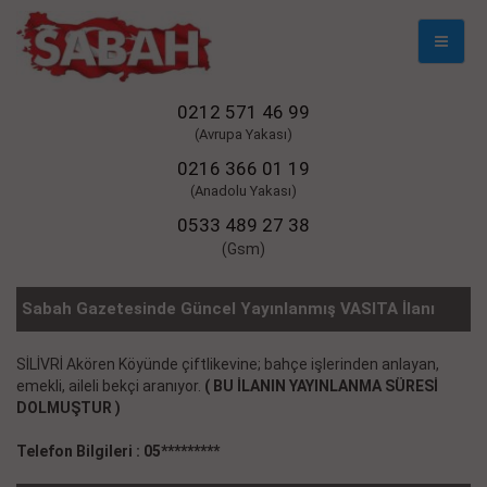
Mobil
Naviga
0212 571 46 99
(Avrupa Yakası)
0216 366 01 19
(Anadolu Yakası)
0533 489 27 38
(Gsm)
Sabah Gazetesinde Güncel Yayınlanmış VASITA İlanı
SİLİVRİ Akören Köyünde çiftlikevine; bahçe işlerinden anlayan,
emekli, aileli bekçi aranıyor.
( BU İLANIN YAYINLANMA SÜRESİ
DOLMUŞTUR )
Telefon Bilgileri : 05*********