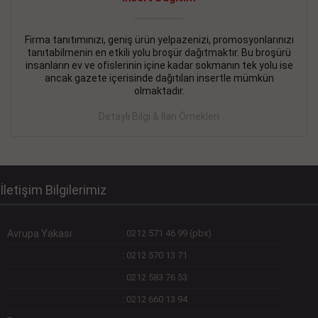
Devamını Gör
DEVREMÜLK KİRALIK İlanı
- 11.09.2018
Firma tanıtımınızı, geniş ürün yelpazenizi, promosyonlarınızı
tanıtabilmenin en etkili yolu broşür dağıtmaktır. Bu broşürü
SİNYE Tekstile Şoförlüğü olan 35 yaşını aşmamış, Depo
insanların ev ve ofislerinin içine kadar sokmanın tek yolu ise
elemanı alınacaktır. Osmanbey, Şişli
ancak gazete içerisinde dağıtılan insertle mümkün
olmaktadır.
Devamını Gör
Detaylı Bilgi & İlan Örnekleri
DEVREDENLER SATILIK İlanı
- 11.09.2018
BAKIRKÖYde Bayan Kuaförü
Devamını Gör
İletişim Bilgilerimiz
Avrupa Yakası
:
0212 571 46 99 (pbx)
:
0212 570 13 71
:
0212 583 76 53
:
0212 660 13 94