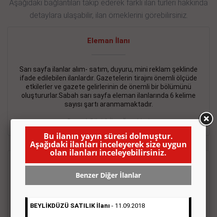
Aşağıdaki bağlantıları takip ederek farklı ilan türleri hakkında
detaylara ulaşabilir, ilan örneklerini görebilirsiniz.
Eleman İlanı
Sarı sayfa ilanlar alım- satım, duyuru, mini reklam şeklinde
ifade edilebilen ilanlardır. Gazetelerin tirajını önemli ölçüde
etkilerler ve gazete gelirlerinin de önemli bir bölümünü
oluştururlar.Sabah sarı sayfa eleman ilanlarında 6 kelime
sayısı şartı aranmamaktadır.
Detaylı Bilgi & İlan Örnekleri
Bu ilanın yayın süresi dolmuştur.
Aşağıdaki ilanları inceleyerek size uygun
olan ilanları inceleyebilirsiniz.
Emlak İlanı
Benzer Diğer İlanlar
Sarı sayfa ilanlar alım- satım, duyuru, mini reklam şeklinde
ifade edilebilen ilanlardır. Gazetelerin tirajını önemli ölçüde
BEYLİKDÜZÜ SATILIK İlanı
- 11.09.2018
etkilerler ve gazete gelirlerinin de önemli bir bölümünü