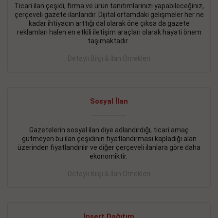
Ticari ilan çeşidi, firma ve ürün tanıtımlarınızı yapabileceğiniz,
çerçeveli gazete ilanlarıdır. Dijital ortamdaki gelişmeler her ne
BAKIRKÖY SATILIK İlanı
- 11.09.2018
kadar ihtiyacın arttığı dal olarak öne çıksa da gazete
KARTALTEPEde kelepir 2+ 1 satılık daire
reklamları halen en etkili iletişim araçları olarak hayati önem
taşımaktadır.
Devamını Gör
Detaylı Bilgi & İlan Örnekleri
FATİH SATILIK İlanı
- 11.09.2018
FATİH Merkezde kelepir 2+ 1 daire
Sosyal İlan
Devamını Gör
İŞYERİ KİRALIK İlanı
- 11.09.2018
Gazetelerin sosyal ilan diye adlandırdığı, ticari amaç
gütmeyen bu ilan çeşidinin fiyatlandırması kapladığı alan
BEYLİKDÜZÜ Kavaklıda 4 katlı bina
üzerinden fiyatlandırılır ve diğer çerçeveli ilanlara göre daha
ekonomiktir.
Devamını Gör
Detaylı Bilgi & İlan Örnekleri
SİLİVRİ SATILIK İlanı
- 11.09.2018
AVCILAR Parsellerde 2 katlı, iskanlı, 8.000e kurumsal
kiracılı, 1.600.000e kelepir mağaza.
İnsert Dağıtım