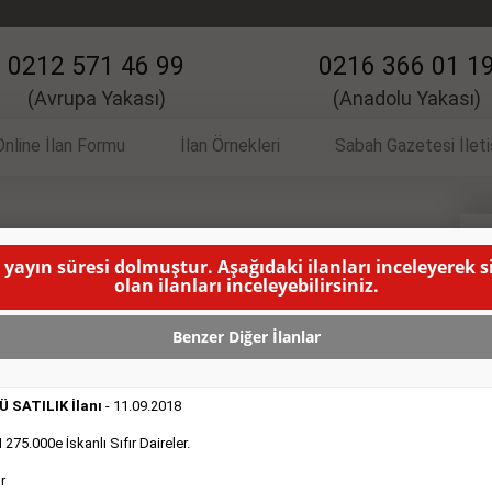
0212 571 46 99
0216 366 01 1
(Avrupa Yakası)
(Anadolu Yakası)
Online İlan Formu
İlan Örnekleri
Sabah Gazetesi İlet
 İlanı
K
 yayın süresi dolmuştur. Aşağıdaki ilanları inceleyerek 
olan ilanları inceleyebilirsiniz.
an Sökme- Takma Balans elemanı alınacaktır.
( BU İLANIN
Benzer Diğer İlanlar
 SATILIK İlanı
- 11.09.2018
75.000e İskanlı Sıfır Daireler.
r