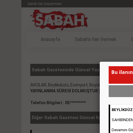
Sabah ilan Departmanı
Anasayfa
Sabah'a İlan Vermek
Sabah Gazetesinde Güncel Yayınlanmış KİRALIK
Bu ilanın
AVCILAR, Beylikdüzü, Esenyurt, Büyükçekmecede otur
YAYINLANMA SÜRESİ DOLMUŞTUR )
Telefon Bilgileri : 05*********
BEYLİKDÜZÜ
Diğer Sabah Gazetesi Güncel İlanlar
SAHİBİNDEN 2
Devamını Gö