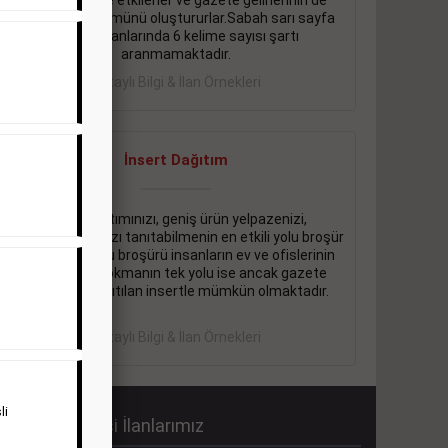
önemli ölçüde etkilerler ve gazete gelirlerinin de
önemli bir bölümünü oluştururlar.Sabah sarı sayfa
eleman ilanlarında 6 kelime sayısı şartı
aranmamaktadır.
Detaylı Bilgi & İlan Örnekleri
İnsert Dağıtım
Firma tanıtımınızı, geniş ürün yelpazenizi,
promosyonlarınızı tanıtabilmenin en etkili yolu broşür
dağıtmaktır. Bu broşürü insanların ev ve ofislerinin
içine kadar sokmanın tek yolu ise ancak gazete
içerisinde dağıtılan insertle mümkün olmaktadır.
Detaylı Bilgi & İlan Örnekleri
li
abah Gazetesi İlanlarımız