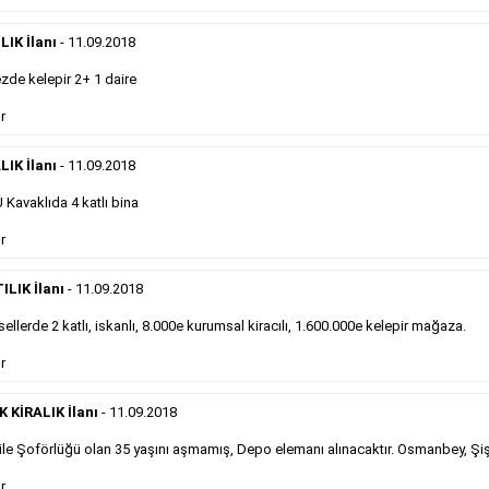
önemli ölçüde etkilerler ve gazete gelirlerinin de
önemli bir bölümünü oluştururlar.Sabah sarı sayfa
eleman ilanlarında 6 kelime sayısı şartı
IK İlanı
- 11.09.2018
aranmamaktadır.
de kelepir 2+ 1 daire
Detaylı Bilgi & İlan Örnekleri
r
LIK İlanı
- 11.09.2018
Sosyal İlan
Kavaklıda 4 katlı bina
Gazetelerin sosyal ilan diye adlandırdığı, ticari amaç
r
gütmeyen bu ilan çeşidinin fiyatlandırması kapladığı
alan üzerinden fiyatlandırılır ve diğer çerçeveli
ILIK İlanı
- 11.09.2018
ilanlara göre daha ekonomiktir.
ellerde 2 katlı, iskanlı, 8.000e kurumsal kiracılı, 1.600.000e kelepir mağaza.
r
Detaylı Bilgi & İlan Örnekleri
KİRALIK İlanı
- 11.09.2018
le Şoförlüğü olan 35 yaşını aşmamış, Depo elemanı alınacaktır. Osmanbey, Şiş
Kampanyalarımız
S
r