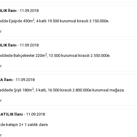
DEVREDENLER SATILIK
- 11.9.2018
Devren
kiralık maltepede çayocağı....
LIK İlanı
- 11.09.2018
Devamını Gör
2
adde Eyüpde 450m
, 4 katlı 19.500 kurumsal kiracılı 3.150.000e.
r
DEVREDENLER SATILIK
- 11.9.2018
Halkalı
meydanındaki lokantamız devren satılıktır....
LIK İlanı
- 11.09.2018
Devamını Gör
2
ddede Bahçelievler 220m
, 13.500 kurumsal kiracılı 2.550.000e.
r
Sabah Gazetesi İlan Çeşitleri
A İlanı
- 11.09.2018
takip ederek farklı ilan türleri hakkında detaylara ulaşabilir, ilan örn
2
addede Şişli 180m
, 3 katlı, 16.500 kiracılı 2.800.000e kurumsal mağaza.
r
Emlak İlanı
ATILIK İlanı
- 11.09.2018
 kelepir 2+ 1 satılık daire
Sarı sayfa ilanlar alım- satım, duyuru, mini reklam
şeklinde ifade edilebilen ilanlardır. Gazetelerin tirajını
r