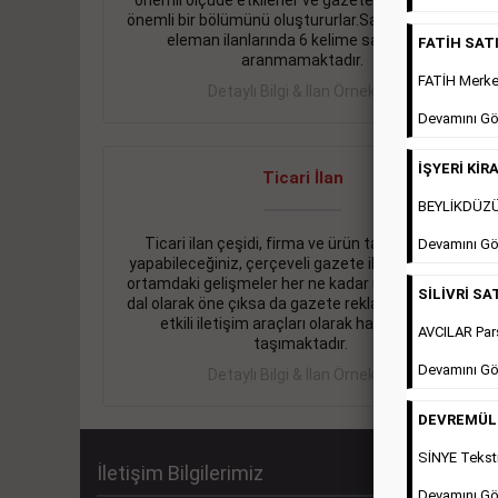
önemli ölçüde etkilerler ve gazete gelirlerinin de
önemli bir bölümünü oluştururlar.Sabah sarı sayfa
eleman ilanlarında 6 kelime sayısı şartı
FATİH SATIL
aranmamaktadır.
FATİH Merkez
Detaylı Bilgi & İlan Örnekleri
Devamını Gö
İŞYERİ KİRA
Ticari İlan
BEYLİKDÜZÜ 
Ticari ilan çeşidi, firma ve ürün tanıtımlarınızı
Devamını Gö
yapabileceğiniz, çerçeveli gazete ilanlarıdır. Dijital
ortamdaki gelişmeler her ne kadar ihtiyacın arttığı
SİLİVRİ SAT
dal olarak öne çıksa da gazete reklamları halen en
etkili iletişim araçları olarak hayati önem
AVCILAR Pars
taşımaktadır.
Devamını Gö
Detaylı Bilgi & İlan Örnekleri
DEVREMÜLK 
SİNYE Teksti
İletişim Bilgilerimiz
Devamını Gö