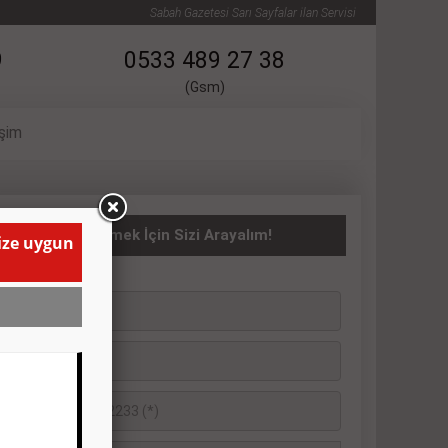
Sabah Gazetesi Sarı Sayfalar ilan Servisi
9
0533 489 27 38
(Gsm)
işim
İRALIK İlanı Vermek İçin Sizi Arayalım!
size uygun