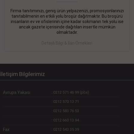
Firma tanıtımınızı, geniş ürün yelpazenizi, promosyonlarınızı
DEVREMÜLK KİRALIK İlanı
- 11.09.2018
tanıtabilmenin en etkili yolu broşür dağıtmaktır. Bu broşürü
insanların ev ve ofislerinin içine kadar sokmanın tek yolu ise
SİNYE Tekstile Şoförlüğü olan 35 yaşını aşmamış, Depo
ancak gazete içerisinde dağıtılan insertle mümkün
elemanı alınacaktır. Osmanbey, Şişli
olmaktadır.
Devamını Gör
Detaylı Bilgi & İlan Örnekleri
DEVREDENLER SATILIK İlanı
- 11.09.2018
BAKIRKÖYde Bayan Kuaförü
Devamını Gör
İletişim Bilgilerimiz
Avrupa Yakası
:
0212 571 46 99 (pbx)
:
0212 570 13 71
:
0212 583 76 53
:
0212 660 13 94
Fax
:
0212 543 35 39