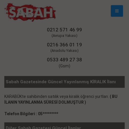
Mobil
Naviga
0212 571 46 99
(Avrupa Yakası)
0216 366 01 19
(Anadolu Yakası)
0533 489 27 38
(Gsm)
Sabah Gazetesinde Güncel Yayınlanmış KİRALIK İlanı
KARABÜKte sahibinden satılık veya kiralık öğrenci yurtları.
( BU
İLANIN YAYINLANMA SÜRESİ DOLMUŞTUR )
Telefon Bilgileri : 05*********
Diğer Sabah Gazetesi Güncel İlanlar