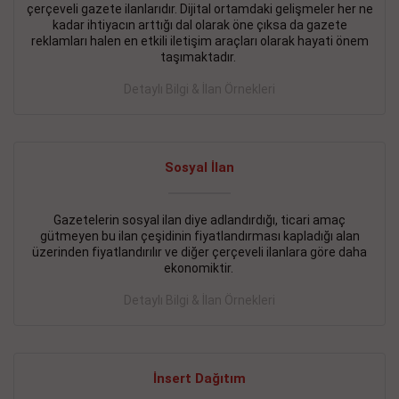
çerçeveli gazete ilanlarıdır. Dijital ortamdaki gelişmeler her ne
BAKIRKÖY SATILIK İlanı
- 11.09.2018
kadar ihtiyacın arttığı dal olarak öne çıksa da gazete
reklamları halen en etkili iletişim araçları olarak hayati önem
KARTALTEPEde kelepir 2+ 1 satılık daire
taşımaktadır.
Devamını Gör
Detaylı Bilgi & İlan Örnekleri
FATİH SATILIK İlanı
- 11.09.2018
FATİH Merkezde kelepir 2+ 1 daire
Sosyal İlan
Devamını Gör
Gazetelerin sosyal ilan diye adlandırdığı, ticari amaç
İŞYERİ KİRALIK İlanı
- 11.09.2018
gütmeyen bu ilan çeşidinin fiyatlandırması kapladığı alan
BEYLİKDÜZÜ Kavaklıda 4 katlı bina
üzerinden fiyatlandırılır ve diğer çerçeveli ilanlara göre daha
ekonomiktir.
Devamını Gör
Detaylı Bilgi & İlan Örnekleri
SİLİVRİ SATILIK İlanı
- 11.09.2018
AVCILAR Parsellerde 2 katlı, iskanlı, 8.000e kurumsal
kiracılı, 1.600.000e kelepir mağaza.
İnsert Dağıtım
Devamını Gör