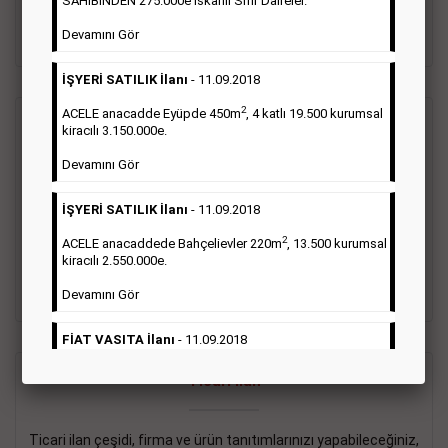
SAHİBİNDEN 275.000e İskanlı Sıfır Daireler.
sayısı şartı aranmamaktadır.
Devamını Gör
Detaylı Bilgi & İlan Örnekleri
İŞYERİ SATILIK İlanı
- 11.09.2018
2
ACELE anacadde Eyüpde 450m
, 4 katlı 19.500 kurumsal
Vasıta İlanı
kiracılı 3.150.000e.
Devamını Gör
Sarı sayfa ilanlar alım- satım, duyuru, mini reklam şeklinde
ifade edilebilen ilanlardır. Gazetelerin tirajını önemli ölçüde
İŞYERİ SATILIK İlanı
- 11.09.2018
etkilerler ve gazete gelirlerinin de önemli bir bölümünü
oluştururlar.Sabah sarı sayfa eleman ilanlarında 6 kelime
2
ACELE anacaddede Bahçelievler 220m
, 13.500 kurumsal
sayısı şartı aranmamaktadır.
kiracılı 2.550.000e.
Detaylı Bilgi & İlan Örnekleri
Devamını Gör
FİAT VASITA İlanı
- 11.09.2018
2
ACELE Anacaddede Şişli 180m
, 3 katlı, 16.500 kiracılı
Ticari İlan
2.800.000e kurumsal mağaza.
Devamını Gör
Ticari ilan çeşidi, firma ve ürün tanıtımlarınızı yapabileceğiniz,