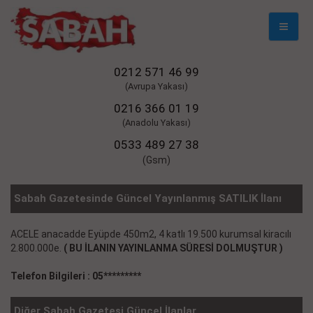
Mobil
Naviga
0212 571 46 99
(Avrupa Yakası)
0216 366 01 19
(Anadolu Yakası)
0533 489 27 38
(Gsm)
Sabah Gazetesinde Güncel Yayınlanmış SATILIK İlanı
ACELE anacadde Eyüpde 450m2, 4 katlı 19.500 kurumsal kiracılı
2.800.000e.
( BU İLANIN YAYINLANMA SÜRESİ DOLMUŞTUR )
Telefon Bilgileri : 05*********
Diğer Sabah Gazetesi Güncel İlanlar