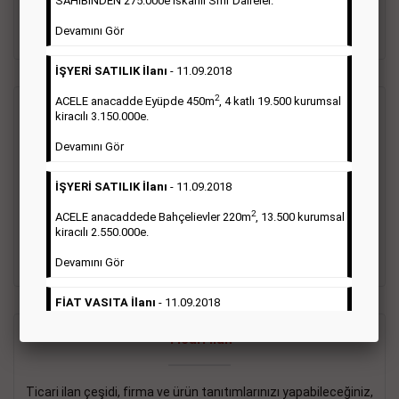
SAHİBİNDEN 275.000e İskanlı Sıfır Daireler.
sayısı şartı aranmamaktadır.
Devamını Gör
Detaylı Bilgi & İlan Örnekleri
İŞYERİ SATILIK İlanı
- 11.09.2018
2
ACELE anacadde Eyüpde 450m
, 4 katlı 19.500 kurumsal
Vasıta İlanı
kiracılı 3.150.000e.
Devamını Gör
Sarı sayfa ilanlar alım- satım, duyuru, mini reklam şeklinde
ifade edilebilen ilanlardır. Gazetelerin tirajını önemli ölçüde
İŞYERİ SATILIK İlanı
- 11.09.2018
etkilerler ve gazete gelirlerinin de önemli bir bölümünü
oluştururlar.Sabah sarı sayfa eleman ilanlarında 6 kelime
2
ACELE anacaddede Bahçelievler 220m
, 13.500 kurumsal
sayısı şartı aranmamaktadır.
kiracılı 2.550.000e.
Detaylı Bilgi & İlan Örnekleri
Devamını Gör
FİAT VASITA İlanı
- 11.09.2018
2
ACELE Anacaddede Şişli 180m
, 3 katlı, 16.500 kiracılı
Ticari İlan
2.800.000e kurumsal mağaza.
Devamını Gör
Ticari ilan çeşidi, firma ve ürün tanıtımlarınızı yapabileceğiniz,