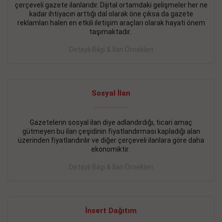
çerçeveli gazete ilanlarıdır. Dijital ortamdaki gelişmeler her ne
BAKIRKÖY SATILIK İlanı
- 11.09.2018
kadar ihtiyacın arttığı dal olarak öne çıksa da gazete
reklamları halen en etkili iletişim araçları olarak hayati önem
KARTALTEPEde kelepir 2+ 1 satılık daire
taşımaktadır.
Devamını Gör
Detaylı Bilgi & İlan Örnekleri
FATİH SATILIK İlanı
- 11.09.2018
FATİH Merkezde kelepir 2+ 1 daire
Sosyal İlan
Devamını Gör
Gazetelerin sosyal ilan diye adlandırdığı, ticari amaç
İŞYERİ KİRALIK İlanı
- 11.09.2018
gütmeyen bu ilan çeşidinin fiyatlandırması kapladığı alan
BEYLİKDÜZÜ Kavaklıda 4 katlı bina
üzerinden fiyatlandırılır ve diğer çerçeveli ilanlara göre daha
ekonomiktir.
Devamını Gör
Detaylı Bilgi & İlan Örnekleri
SİLİVRİ SATILIK İlanı
- 11.09.2018
AVCILAR Parsellerde 2 katlı, iskanlı, 8.000e kurumsal
kiracılı, 1.600.000e kelepir mağaza.
İnsert Dağıtım
Devamını Gör