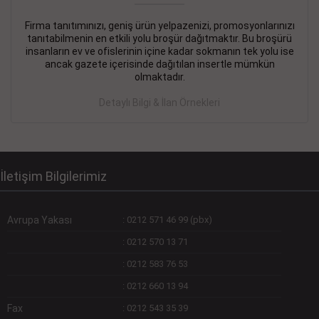
Firma tanıtımınızı, geniş ürün yelpazenizi, promosyonlarınızı
DEVREMÜLK KİRALIK İlanı
- 11.09.2018
tanıtabilmenin en etkili yolu broşür dağıtmaktır. Bu broşürü
insanların ev ve ofislerinin içine kadar sokmanın tek yolu ise
SİNYE Tekstile Şoförlüğü olan 35 yaşını aşmamış, Depo
ancak gazete içerisinde dağıtılan insertle mümkün
elemanı alınacaktır. Osmanbey, Şişli
olmaktadır.
Devamını Gör
Detaylı Bilgi & İlan Örnekleri
DEVREDENLER SATILIK İlanı
- 11.09.2018
BAKIRKÖYde Bayan Kuaförü
Devamını Gör
İletişim Bilgilerimiz
Avrupa Yakası
:
0212 571 46 99 (pbx)
:
0212 570 13 71
:
0212 583 76 53
:
0212 660 13 94
Fax
:
0212 543 35 39