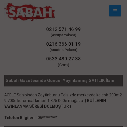
Mobil
Naviga
0212 571 46 99
(Avrupa Yakası)
0216 366 01 19
(Anadolu Yakası)
0533 489 27 38
(Gsm)
Sabah Gazetesinde Güncel Yayınlanmış SATILIK İlanı
ACELE Sahibinden Zeytinburnu Telsizde merkezde kelepir 200m2
9.700e kurumsal kiracılı 1.375.000e mağaza.
( BU İLANIN
YAYINLANMA SÜRESİ DOLMUŞTUR )
Telefon Bilgileri : 05*********