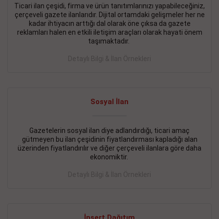
Ticari ilan çeşidi, firma ve ürün tanıtımlarınızı yapabileceğiniz,
çerçeveli gazete ilanlarıdır. Dijital ortamdaki gelişmeler her ne
BAKIRKÖY SATILIK İlanı
- 11.09.2018
kadar ihtiyacın arttığı dal olarak öne çıksa da gazete
KARTALTEPEde kelepir 2+ 1 satılık daire
reklamları halen en etkili iletişim araçları olarak hayati önem
taşımaktadır.
Devamını Gör
Detaylı Bilgi & İlan Örnekleri
FATİH SATILIK İlanı
- 11.09.2018
FATİH Merkezde kelepir 2+ 1 daire
Sosyal İlan
Devamını Gör
İŞYERİ KİRALIK İlanı
- 11.09.2018
Gazetelerin sosyal ilan diye adlandırdığı, ticari amaç
gütmeyen bu ilan çeşidinin fiyatlandırması kapladığı alan
BEYLİKDÜZÜ Kavaklıda 4 katlı bina
üzerinden fiyatlandırılır ve diğer çerçeveli ilanlara göre daha
ekonomiktir.
Devamını Gör
Detaylı Bilgi & İlan Örnekleri
SİLİVRİ SATILIK İlanı
- 11.09.2018
AVCILAR Parsellerde 2 katlı, iskanlı, 8.000e kurumsal
kiracılı, 1.600.000e kelepir mağaza.
İnsert Dağıtım