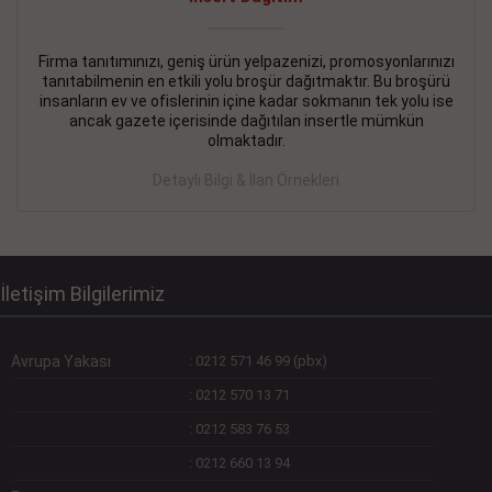
Devamını Gör
DEVREMÜLK KİRALIK İlanı
- 11.09.2018
Firma tanıtımınızı, geniş ürün yelpazenizi, promosyonlarınızı
tanıtabilmenin en etkili yolu broşür dağıtmaktır. Bu broşürü
SİNYE Tekstile Şoförlüğü olan 35 yaşını aşmamış, Depo
insanların ev ve ofislerinin içine kadar sokmanın tek yolu ise
elemanı alınacaktır. Osmanbey, Şişli
ancak gazete içerisinde dağıtılan insertle mümkün
olmaktadır.
Devamını Gör
Detaylı Bilgi & İlan Örnekleri
DEVREDENLER SATILIK İlanı
- 11.09.2018
BAKIRKÖYde Bayan Kuaförü
Devamını Gör
İletişim Bilgilerimiz
Avrupa Yakası
:
0212 571 46 99 (pbx)
:
0212 570 13 71
:
0212 583 76 53
:
0212 660 13 94