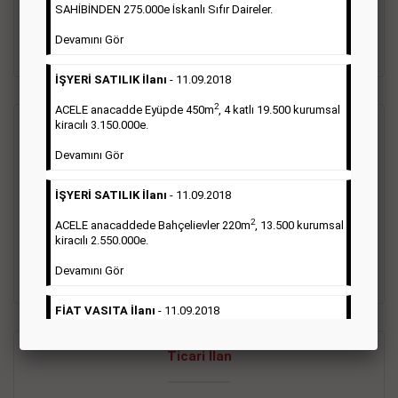
oluştururlar.Sabah sarı sayfa eleman ilanlarında 6 kelime
SAHİBİNDEN 275.000e İskanlı Sıfır Daireler.
sayısı şartı aranmamaktadır.
Devamını Gör
Detaylı Bilgi & İlan Örnekleri
İŞYERİ SATILIK İlanı
- 11.09.2018
2
ACELE anacadde Eyüpde 450m
, 4 katlı 19.500 kurumsal
kiracılı 3.150.000e.
Vasıta İlanı
Devamını Gör
Sarı sayfa ilanlar alım- satım, duyuru, mini reklam şeklinde
İŞYERİ SATILIK İlanı
- 11.09.2018
ifade edilebilen ilanlardır. Gazetelerin tirajını önemli ölçüde
etkilerler ve gazete gelirlerinin de önemli bir bölümünü
2
ACELE anacaddede Bahçelievler 220m
, 13.500 kurumsal
oluştururlar.Sabah sarı sayfa eleman ilanlarında 6 kelime
kiracılı 2.550.000e.
sayısı şartı aranmamaktadır.
Devamını Gör
Detaylı Bilgi & İlan Örnekleri
FİAT VASITA İlanı
- 11.09.2018
2
ACELE Anacaddede Şişli 180m
, 3 katlı, 16.500 kiracılı
Ticari İlan
2.800.000e kurumsal mağaza.
Devamını Gör