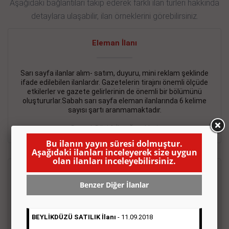
Aşağıdaki bağlantıları takip ederek farklı ilan türleri hakkında
detaylara ulaşabilir, ilan örneklerini görebilirsiniz.
Eleman İlanı
Sarı sayfa ilanlar alım- satım, duyuru, mini reklam şeklinde
ifade edilebilen ilanlardır. Gazetelerin tirajını önemli ölçüde
etkilerler ve gazete gelirlerinin de önemli bir bölümünü
oluştururlar.Sabah sarı sayfa eleman ilanlarında 6 kelime
sayısı şartı aranmamaktadır.
Detaylı Bilgi & İlan Örnekleri
Bu ilanın yayın süresi dolmuştur.
Aşağıdaki ilanları inceleyerek size uygun
olan ilanları inceleyebilirsiniz.
Emlak İlanı
Benzer Diğer İlanlar
Sarı sayfa ilanlar alım- satım, duyuru, mini reklam şeklinde
ifade edilebilen ilanlardır. Gazetelerin tirajını önemli ölçüde
BEYLİKDÜZÜ SATILIK İlanı
- 11.09.2018
etkilerler ve gazete gelirlerinin de önemli bir bölümünü