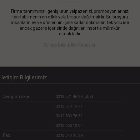
Firma tanıtımınızı, geniş ürün yelpazenizi, promosyonlarınızı
DEVREMÜLK KİRALIK İlanı
- 11.09.2018
tanıtabilmenin en etkili yolu broşür dağıtmaktır. Bu broşürü
insanların ev ve ofislerinin içine kadar sokmanın tek yolu ise
SİNYE Tekstile Şoförlüğü olan 35 yaşını aşmamış, Depo
ancak gazete içerisinde dağıtılan insertle mümkün
elemanı alınacaktır. Osmanbey, Şişli
olmaktadır.
Devamını Gör
Detaylı Bilgi & İlan Örnekleri
DEVREDENLER SATILIK İlanı
- 11.09.2018
BAKIRKÖYde Bayan Kuaförü
Devamını Gör
İletişim Bilgilerimiz
Avrupa Yakası
:
0212 571 46 99 (pbx)
:
0212 570 13 71
:
0212 583 76 53
:
0212 660 13 94
Fax
:
0212 543 35 39