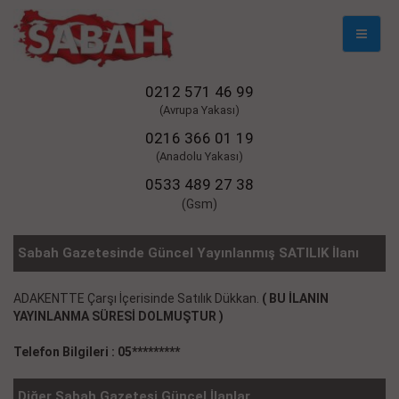
Mobil
Naviga
0212 571 46 99
(Avrupa Yakası)
0216 366 01 19
(Anadolu Yakası)
0533 489 27 38
(Gsm)
Sabah Gazetesinde Güncel Yayınlanmış SATILIK İlanı
ADAKENTTE Çarşı İçerisinde Satılık Dükkan.
( BU İLANIN
YAYINLANMA SÜRESİ DOLMUŞTUR )
Telefon Bilgileri : 05*********
Diğer Sabah Gazetesi Güncel İlanlar