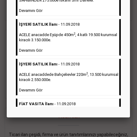
SAHİBİNDEN 275.000e İskanlı Sıfır Daireler.
sayısı şartı aranmamaktadır.
Devamını Gör
Detaylı Bilgi & İlan Örnekleri
İŞYERİ SATILIK İlanı
- 11.09.2018
2
ACELE anacadde Eyüpde 450m
, 4 katlı 19.500 kurumsal
Vasıta İlanı
kiracılı 3.150.000e.
Devamını Gör
Sarı sayfa ilanlar alım- satım, duyuru, mini reklam şeklinde
ifade edilebilen ilanlardır. Gazetelerin tirajını önemli ölçüde
İŞYERİ SATILIK İlanı
- 11.09.2018
etkilerler ve gazete gelirlerinin de önemli bir bölümünü
oluştururlar.Sabah sarı sayfa eleman ilanlarında 6 kelime
2
ACELE anacaddede Bahçelievler 220m
, 13.500 kurumsal
sayısı şartı aranmamaktadır.
kiracılı 2.550.000e.
Detaylı Bilgi & İlan Örnekleri
Devamını Gör
FİAT VASITA İlanı
- 11.09.2018
2
ACELE Anacaddede Şişli 180m
, 3 katlı, 16.500 kiracılı
Ticari İlan
2.800.000e kurumsal mağaza.
Devamını Gör
Ticari ilan çeşidi, firma ve ürün tanıtımlarınızı yapabileceğiniz,