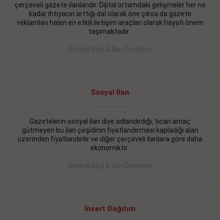
çerçeveli gazete ilanlarıdır. Dijital ortamdaki gelişmeler her ne
BAKIRKÖY SATILIK İlanı
- 11.09.2018
kadar ihtiyacın arttığı dal olarak öne çıksa da gazete
reklamları halen en etkili iletişim araçları olarak hayati önem
KARTALTEPEde kelepir 2+ 1 satılık daire
taşımaktadır.
Devamını Gör
Detaylı Bilgi & İlan Örnekleri
FATİH SATILIK İlanı
- 11.09.2018
FATİH Merkezde kelepir 2+ 1 daire
Sosyal İlan
Devamını Gör
Gazetelerin sosyal ilan diye adlandırdığı, ticari amaç
İŞYERİ KİRALIK İlanı
- 11.09.2018
gütmeyen bu ilan çeşidinin fiyatlandırması kapladığı alan
BEYLİKDÜZÜ Kavaklıda 4 katlı bina
üzerinden fiyatlandırılır ve diğer çerçeveli ilanlara göre daha
ekonomiktir.
Devamını Gör
Detaylı Bilgi & İlan Örnekleri
SİLİVRİ SATILIK İlanı
- 11.09.2018
AVCILAR Parsellerde 2 katlı, iskanlı, 8.000e kurumsal
kiracılı, 1.600.000e kelepir mağaza.
İnsert Dağıtım
Devamını Gör