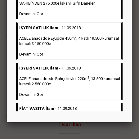
oluştururlar.Sabah sarı sayfa eleman ilanlarında 6 kelime
SAHİBİNDEN 275.000e İskanlı Sıfır Daireler.
sayısı şartı aranmamaktadır.
Devamını Gör
Detaylı Bilgi & İlan Örnekleri
İŞYERİ SATILIK İlanı
- 11.09.2018
2
ACELE anacadde Eyüpde 450m
, 4 katlı 19.500 kurumsal
kiracılı 3.150.000e.
Vasıta İlanı
Devamını Gör
Sarı sayfa ilanlar alım- satım, duyuru, mini reklam şeklinde
İŞYERİ SATILIK İlanı
- 11.09.2018
ifade edilebilen ilanlardır. Gazetelerin tirajını önemli ölçüde
etkilerler ve gazete gelirlerinin de önemli bir bölümünü
2
ACELE anacaddede Bahçelievler 220m
, 13.500 kurumsal
oluştururlar.Sabah sarı sayfa eleman ilanlarında 6 kelime
kiracılı 2.550.000e.
sayısı şartı aranmamaktadır.
Devamını Gör
Detaylı Bilgi & İlan Örnekleri
FİAT VASITA İlanı
- 11.09.2018
2
ACELE Anacaddede Şişli 180m
, 3 katlı, 16.500 kiracılı
Ticari İlan
2.800.000e kurumsal mağaza.
Devamını Gör