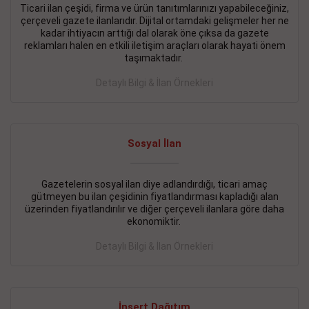
Ticari ilan çeşidi, firma ve ürün tanıtımlarınızı yapabileceğiniz,
çerçeveli gazete ilanlarıdır. Dijital ortamdaki gelişmeler her ne
BAKIRKÖY SATILIK İlanı
- 11.09.2018
kadar ihtiyacın arttığı dal olarak öne çıksa da gazete
KARTALTEPEde kelepir 2+ 1 satılık daire
reklamları halen en etkili iletişim araçları olarak hayati önem
taşımaktadır.
Devamını Gör
Detaylı Bilgi & İlan Örnekleri
FATİH SATILIK İlanı
- 11.09.2018
FATİH Merkezde kelepir 2+ 1 daire
Sosyal İlan
Devamını Gör
İŞYERİ KİRALIK İlanı
- 11.09.2018
Gazetelerin sosyal ilan diye adlandırdığı, ticari amaç
gütmeyen bu ilan çeşidinin fiyatlandırması kapladığı alan
BEYLİKDÜZÜ Kavaklıda 4 katlı bina
üzerinden fiyatlandırılır ve diğer çerçeveli ilanlara göre daha
ekonomiktir.
Devamını Gör
Detaylı Bilgi & İlan Örnekleri
SİLİVRİ SATILIK İlanı
- 11.09.2018
AVCILAR Parsellerde 2 katlı, iskanlı, 8.000e kurumsal
kiracılı, 1.600.000e kelepir mağaza.
İnsert Dağıtım