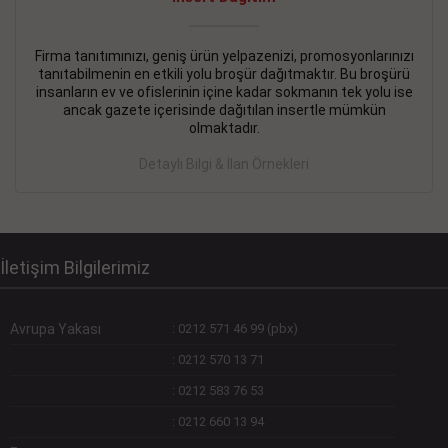
Devamını Gör
DEVREMÜLK KİRALIK İlanı
- 11.09.2018
Firma tanıtımınızı, geniş ürün yelpazenizi, promosyonlarınızı
tanıtabilmenin en etkili yolu broşür dağıtmaktır. Bu broşürü
SİNYE Tekstile Şoförlüğü olan 35 yaşını aşmamış, Depo
insanların ev ve ofislerinin içine kadar sokmanın tek yolu ise
elemanı alınacaktır. Osmanbey, Şişli
ancak gazete içerisinde dağıtılan insertle mümkün
olmaktadır.
Devamını Gör
Detaylı Bilgi & İlan Örnekleri
DEVREDENLER SATILIK İlanı
- 11.09.2018
BAKIRKÖYde Bayan Kuaförü
Devamını Gör
İletişim Bilgilerimiz
Avrupa Yakası
:
0212 571 46 99 (pbx)
:
0212 570 13 71
:
0212 583 76 53
:
0212 660 13 94