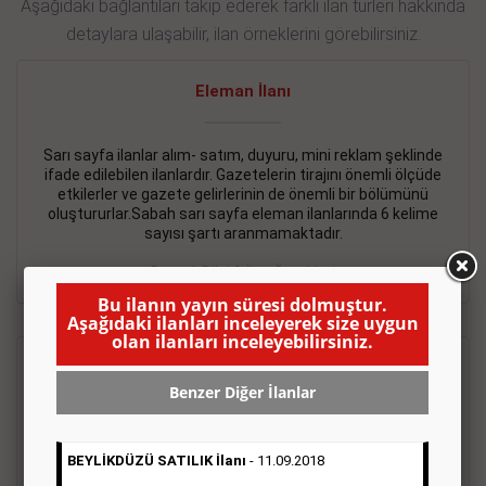
Aşağıdaki bağlantıları takip ederek farklı ilan türleri hakkında
detaylara ulaşabilir, ilan örneklerini görebilirsiniz.
Eleman İlanı
Sarı sayfa ilanlar alım- satım, duyuru, mini reklam şeklinde
ifade edilebilen ilanlardır. Gazetelerin tirajını önemli ölçüde
etkilerler ve gazete gelirlerinin de önemli bir bölümünü
oluştururlar.Sabah sarı sayfa eleman ilanlarında 6 kelime
sayısı şartı aranmamaktadır.
Detaylı Bilgi & İlan Örnekleri
Bu ilanın yayın süresi dolmuştur.
Aşağıdaki ilanları inceleyerek size uygun
olan ilanları inceleyebilirsiniz.
Emlak İlanı
Benzer Diğer İlanlar
Sarı sayfa ilanlar alım- satım, duyuru, mini reklam şeklinde
ifade edilebilen ilanlardır. Gazetelerin tirajını önemli ölçüde
BEYLİKDÜZÜ SATILIK İlanı
- 11.09.2018
etkilerler ve gazete gelirlerinin de önemli bir bölümünü