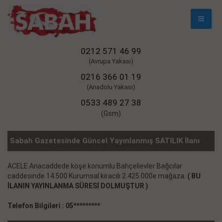
Mobil
Naviga
0212 571 46 99
(Avrupa Yakası)
0216 366 01 19
(Anadolu Yakası)
0533 489 27 38
(Gsm)
Sabah Gazetesinde Güncel Yayınlanmış SATILIK İlanı
ACELE Anacaddede köşe konumlu Bahçelievler Bağcılar
caddesinde 14.500 Kurumsal kiracılı 2.425.000e mağaza.
( BU
İLANIN YAYINLANMA SÜRESİ DOLMUŞTUR )
Telefon Bilgileri : 05*********