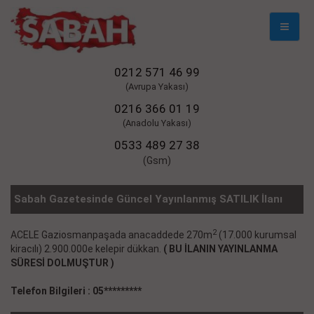
Mobil
Naviga
0212 571 46 99
(Avrupa Yakası)
0216 366 01 19
(Anadolu Yakası)
0533 489 27 38
(Gsm)
Sabah Gazetesinde Güncel Yayınlanmış SATILIK İlanı
2
ACELE Gaziosmanpaşada anacaddede 270m
(17.000 kurumsal
kiracılı) 2.900.000e kelepir dükkan.
( BU İLANIN YAYINLANMA
SÜRESİ DOLMUŞTUR )
Telefon Bilgileri : 05*********