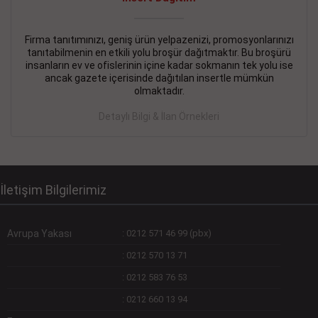
Devamını Gör
DEVREMÜLK KİRALIK İlanı
- 11.09.2018
Firma tanıtımınızı, geniş ürün yelpazenizi, promosyonlarınızı
tanıtabilmenin en etkili yolu broşür dağıtmaktır. Bu broşürü
SİNYE Tekstile Şoförlüğü olan 35 yaşını aşmamış, Depo
insanların ev ve ofislerinin içine kadar sokmanın tek yolu ise
elemanı alınacaktır. Osmanbey, Şişli
ancak gazete içerisinde dağıtılan insertle mümkün
olmaktadır.
Devamını Gör
Detaylı Bilgi & İlan Örnekleri
DEVREDENLER SATILIK İlanı
- 11.09.2018
BAKIRKÖYde Bayan Kuaförü
Devamını Gör
İletişim Bilgilerimiz
Avrupa Yakası
:
0212 571 46 99 (pbx)
:
0212 570 13 71
:
0212 583 76 53
:
0212 660 13 94