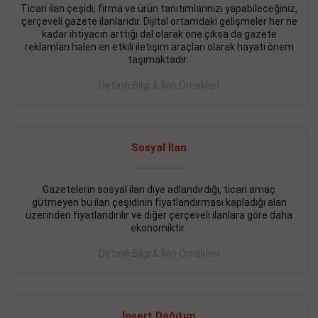
Ticari ilan çeşidi, firma ve ürün tanıtımlarınızı yapabileceğiniz,
çerçeveli gazete ilanlarıdır. Dijital ortamdaki gelişmeler her ne
BAKIRKÖY SATILIK İlanı
- 11.09.2018
kadar ihtiyacın arttığı dal olarak öne çıksa da gazete
KARTALTEPEde kelepir 2+ 1 satılık daire
reklamları halen en etkili iletişim araçları olarak hayati önem
taşımaktadır.
Devamını Gör
Detaylı Bilgi & İlan Örnekleri
FATİH SATILIK İlanı
- 11.09.2018
FATİH Merkezde kelepir 2+ 1 daire
Sosyal İlan
Devamını Gör
İŞYERİ KİRALIK İlanı
- 11.09.2018
Gazetelerin sosyal ilan diye adlandırdığı, ticari amaç
gütmeyen bu ilan çeşidinin fiyatlandırması kapladığı alan
BEYLİKDÜZÜ Kavaklıda 4 katlı bina
üzerinden fiyatlandırılır ve diğer çerçeveli ilanlara göre daha
ekonomiktir.
Devamını Gör
Detaylı Bilgi & İlan Örnekleri
SİLİVRİ SATILIK İlanı
- 11.09.2018
AVCILAR Parsellerde 2 katlı, iskanlı, 8.000e kurumsal
kiracılı, 1.600.000e kelepir mağaza.
İnsert Dağıtım