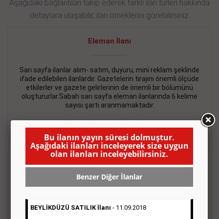
Aşağıdaki bağlantıları takip ederek farklı ilan türleri hakkında
detaylara ulaşabilir, ilan örneklerini görebilirsiniz.
Eleman İlanı
Sarı sayfa ilanlar alım- satım, duyuru, mini reklam şeklinde
ifade edilebilen ilanlardır. Gazetelerin tirajını önemli ölçüde
etkilerler ve gazete gelirlerinin de önemli bir bölümünü
oluştururlar.Sabah sarı sayfa eleman ilanlarında 6 kelime
sayısı şartı aranmamaktadır.
Detaylı Bilgi & İlan Örnekleri
Bu ilanın yayın süresi dolmuştur.
Aşağıdaki ilanları inceleyerek size uygun
olan ilanları inceleyebilirsiniz.
Emlak İlanı
Benzer Diğer İlanlar
Sarı sayfa ilanlar alım- satım, duyuru, mini reklam şeklinde
ifade edilebilen ilanlardır. Gazetelerin tirajını önemli ölçüde
BEYLİKDÜZÜ SATILIK İlanı
- 11.09.2018
etkilerler ve gazete gelirlerinin de önemli bir bölümünü