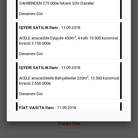
oluştururlar.Sabah sarı sayfa eleman ilanlarında 6 kelime
SAHİBİNDEN 275.000e İskanlı Sıfır Daireler.
sayısı şartı aranmamaktadır.
Devamını Gör
Detaylı Bilgi & İlan Örnekleri
İŞYERİ SATILIK İlanı
- 11.09.2018
2
ACELE anacadde Eyüpde 450m
, 4 katlı 19.500 kurumsal
kiracılı 3.150.000e.
Vasıta İlanı
Devamını Gör
Sarı sayfa ilanlar alım- satım, duyuru, mini reklam şeklinde
İŞYERİ SATILIK İlanı
- 11.09.2018
ifade edilebilen ilanlardır. Gazetelerin tirajını önemli ölçüde
etkilerler ve gazete gelirlerinin de önemli bir bölümünü
2
ACELE anacaddede Bahçelievler 220m
, 13.500 kurumsal
oluştururlar.Sabah sarı sayfa eleman ilanlarında 6 kelime
kiracılı 2.550.000e.
sayısı şartı aranmamaktadır.
Devamını Gör
Detaylı Bilgi & İlan Örnekleri
FİAT VASITA İlanı
- 11.09.2018
2
ACELE Anacaddede Şişli 180m
, 3 katlı, 16.500 kiracılı
Ticari İlan
2.800.000e kurumsal mağaza.
Devamını Gör