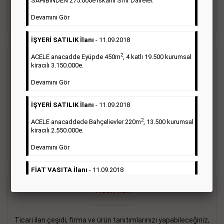
SAHİBİNDEN 275.000e İskanlı Sıfır Daireler.
sayısı şartı aranmamaktadır.
Devamını Gör
Detaylı Bilgi & İlan Örnekleri
İŞYERİ SATILIK İlanı
- 11.09.2018
2
ACELE anacadde Eyüpde 450m
, 4 katlı 19.500 kurumsal
Vasıta İlanı
kiracılı 3.150.000e.
Devamını Gör
Sarı sayfa ilanlar alım- satım, duyuru, mini reklam şeklinde
ifade edilebilen ilanlardır. Gazetelerin tirajını önemli ölçüde
İŞYERİ SATILIK İlanı
- 11.09.2018
etkilerler ve gazete gelirlerinin de önemli bir bölümünü
oluştururlar.Sabah sarı sayfa eleman ilanlarında 6 kelime
2
ACELE anacaddede Bahçelievler 220m
, 13.500 kurumsal
sayısı şartı aranmamaktadır.
kiracılı 2.550.000e.
Detaylı Bilgi & İlan Örnekleri
Devamını Gör
FİAT VASITA İlanı
- 11.09.2018
2
ACELE Anacaddede Şişli 180m
, 3 katlı, 16.500 kiracılı
Ticari İlan
2.800.000e kurumsal mağaza.
Devamını Gör
Ticari ilan çeşidi, firma ve ürün tanıtımlarınızı yapabileceğiniz,