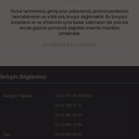
Firma tanıtımınızı, geniş ürün yelpazenizi, promosyonlarınızı
DEVREMÜLK KİRALIK İlanı
- 11.09.2018
tanıtabilmenin en etkili yolu broşür dağıtmaktır. Bu broşürü
insanların ev ve ofislerinin içine kadar sokmanın tek yolu ise
SİNYE Tekstile Şoförlüğü olan 35 yaşını aşmamış, Depo
ancak gazete içerisinde dağıtılan insertle mümkün
elemanı alınacaktır. Osmanbey, Şişli
olmaktadır.
Devamını Gör
Detaylı Bilgi & İlan Örnekleri
DEVREDENLER SATILIK İlanı
- 11.09.2018
BAKIRKÖYde Bayan Kuaförü
Devamını Gör
İletişim Bilgilerimiz
Avrupa Yakası
:
0212 571 46 99 (pbx)
:
0212 570 13 71
:
0212 583 76 53
:
0212 660 13 94
Fax
:
0212 543 35 39