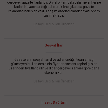
çerçeveli gazete ilanlarıdır. Dijital ortamdaki gelişmeler her ne
BAKIRKÖY SATILIK İlanı
- 11.09.2018
kadar ihtiyacın arttığı dal olarak öne çıksa da gazete
reklamları halen en etkili iletişim araçları olarak hayati önem
KARTALTEPEde kelepir 2+ 1 satılık daire
taşımaktadır.
Devamını Gör
Detaylı Bilgi & İlan Örnekleri
FATİH SATILIK İlanı
- 11.09.2018
FATİH Merkezde kelepir 2+ 1 daire
Sosyal İlan
Devamını Gör
Gazetelerin sosyal ilan diye adlandırdığı, ticari amaç
İŞYERİ KİRALIK İlanı
- 11.09.2018
gütmeyen bu ilan çeşidinin fiyatlandırması kapladığı alan
BEYLİKDÜZÜ Kavaklıda 4 katlı bina
üzerinden fiyatlandırılır ve diğer çerçeveli ilanlara göre daha
ekonomiktir.
Devamını Gör
Detaylı Bilgi & İlan Örnekleri
SİLİVRİ SATILIK İlanı
- 11.09.2018
AVCILAR Parsellerde 2 katlı, iskanlı, 8.000e kurumsal
kiracılı, 1.600.000e kelepir mağaza.
İnsert Dağıtım
Devamını Gör