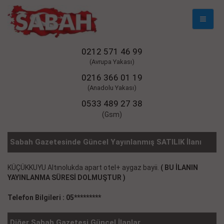
Mobil
Naviga
0212 571 46 99
(Avrupa Yakası)
0216 366 01 19
(Anadolu Yakası)
0533 489 27 38
(Gsm)
Sabah Gazetesinde Güncel Yayınlanmış SATILIK İlanı
KÜÇÜKKUYU Altınolukda apart otel+ aygaz bayii.
( BU İLANIN
YAYINLANMA SÜRESİ DOLMUŞTUR )
Telefon Bilgileri : 05*********
Diğer Sabah Gazetesi Güncel İlanlar