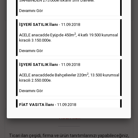
SAHİBİNDEN 275.000e İskanlı Sıfır Daireler.
sayısı şartı aranmamaktadır.
Devamını Gör
Detaylı Bilgi & İlan Örnekleri
İŞYERİ SATILIK İlanı
- 11.09.2018
2
ACELE anacadde Eyüpde 450m
, 4 katlı 19.500 kurumsal
Vasıta İlanı
kiracılı 3.150.000e.
Devamını Gör
Sarı sayfa ilanlar alım- satım, duyuru, mini reklam şeklinde
ifade edilebilen ilanlardır. Gazetelerin tirajını önemli ölçüde
İŞYERİ SATILIK İlanı
- 11.09.2018
etkilerler ve gazete gelirlerinin de önemli bir bölümünü
oluştururlar.Sabah sarı sayfa eleman ilanlarında 6 kelime
2
ACELE anacaddede Bahçelievler 220m
, 13.500 kurumsal
sayısı şartı aranmamaktadır.
kiracılı 2.550.000e.
Detaylı Bilgi & İlan Örnekleri
Devamını Gör
FİAT VASITA İlanı
- 11.09.2018
2
ACELE Anacaddede Şişli 180m
, 3 katlı, 16.500 kiracılı
Ticari İlan
2.800.000e kurumsal mağaza.
Devamını Gör
Ticari ilan çeşidi, firma ve ürün tanıtımlarınızı yapabileceğiniz,