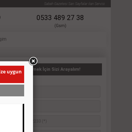
Sabah Gazetesi Sarı Sayfalar ilan Servisi
9
0533 489 27 38
(Gsm)
işim
ATILIK İlanı Vermek İçin Sizi Arayalım!
size uygun