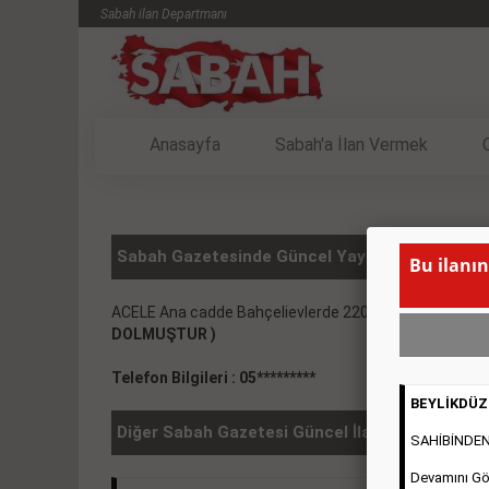
Sabah ilan Departmanı
Anasayfa
Sabah'a İlan Vermek
Sabah Gazetesinde Güncel Yayınlanmış SATILIK
Bu ilanın
2
ACELE Ana cadde Bahçelievlerde 220m
13.500 kurumsa
DOLMUŞTUR )
Telefon Bilgileri : 05*********
BEYLİKDÜZÜ
Diğer Sabah Gazetesi Güncel İlanlar
SAHİBİNDEN 2
Devamını Gö