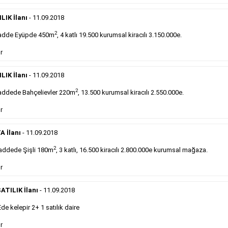
DEVREDENLER SATILIK
- 11.9.2018
Devren
kiralık maltepede çayocağı....
LIK İlanı
- 11.09.2018
Devamını Gör
2
adde Eyüpde 450m
, 4 katlı 19.500 kurumsal kiracılı 3.150.000e.
r
DEVREDENLER SATILIK
- 11.9.2018
Halkalı
meydanındaki lokantamız devren satılıktır....
LIK İlanı
- 11.09.2018
Devamını Gör
2
ddede Bahçelievler 220m
, 13.500 kurumsal kiracılı 2.550.000e.
r
Sabah Gazetesi İlan Çeşitleri
A İlanı
- 11.09.2018
takip ederek farklı ilan türleri hakkında detaylara ulaşabilir, ilan örn
2
addede Şişli 180m
, 3 katlı, 16.500 kiracılı 2.800.000e kurumsal mağaza.
r
Emlak İlanı
ATILIK İlanı
- 11.09.2018
 kelepir 2+ 1 satılık daire
Sarı sayfa ilanlar alım- satım, duyuru, mini reklam
şeklinde ifade edilebilen ilanlardır. Gazetelerin tirajını
r