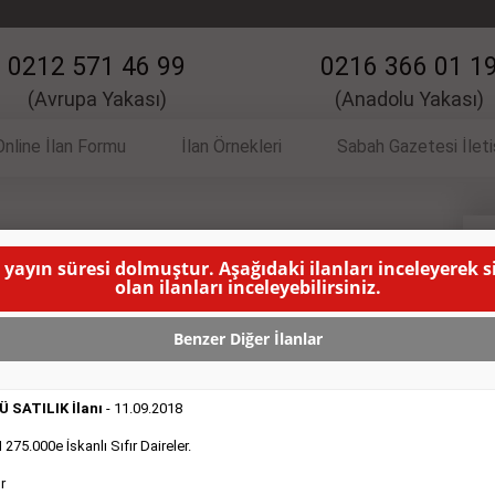
0212 571 46 99
0216 366 01 1
(Avrupa Yakası)
(Anadolu Yakası)
Online İlan Formu
İlan Örnekleri
Sabah Gazetesi İlet
 İlanı
S
 yayın süresi dolmuştur. Aşağıdaki ilanları inceleyerek 
olan ilanları inceleyebilirsiniz.
l kiracılı 2.375.000e.
( BU İLANIN YAYINLANMA SÜRESİ
Benzer Diğer İlanlar
 SATILIK İlanı
- 11.09.2018
75.000e İskanlı Sıfır Daireler.
r