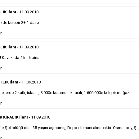
önemli ölçüde etkilerler ve gazete gelirlerinin de
önemli bir bölümünü oluştururlar.Sabah sarı sayfa
eleman ilanlarında 6 kelime sayısı şartı
IK İlanı
- 11.09.2018
aranmamaktadır.
de kelepir 2+ 1 daire
Detaylı Bilgi & İlan Örnekleri
r
LIK İlanı
- 11.09.2018
Sosyal İlan
Kavaklıda 4 katlı bina
Gazetelerin sosyal ilan diye adlandırdığı, ticari amaç
r
gütmeyen bu ilan çeşidinin fiyatlandırması kapladığı
alan üzerinden fiyatlandırılır ve diğer çerçeveli
ILIK İlanı
- 11.09.2018
ilanlara göre daha ekonomiktir.
ellerde 2 katlı, iskanlı, 8.000e kurumsal kiracılı, 1.600.000e kelepir mağaza.
r
Detaylı Bilgi & İlan Örnekleri
KİRALIK İlanı
- 11.09.2018
le Şoförlüğü olan 35 yaşını aşmamış, Depo elemanı alınacaktır. Osmanbey, Şiş
Kampanyalarımız
S
r