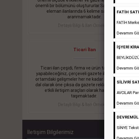
önemli ölçüde etkilerler ve gazete gelirlerinin de
önemli bir bölümünü oluştururlar.Sabah sarı sayfa
eleman ilanlarında 6 kelime sayısı şartı
FATİH SATIL
aranmamaktadır.
FATİH Merkez
Detaylı Bilgi & İlan Örnekleri
Devamını Gö
İŞYERİ KİRA
Ticari İlan
BEYLİKDÜZÜ 
Ticari ilan çeşidi, firma ve ürün tanıtımlarınızı
Devamını Gö
yapabileceğiniz, çerçeveli gazete ilanlarıdır. Dijital
ortamdaki gelişmeler her ne kadar ihtiyacın arttığı
SİLİVRİ SAT
dal olarak öne çıksa da gazete reklamları halen en
etkili iletişim araçları olarak hayati önem
AVCILAR Pars
taşımaktadır.
Devamını Gö
Detaylı Bilgi & İlan Örnekleri
DEVREMÜLK 
SİNYE Teksti
İletişim Bilgilerimiz
Devamını Gö