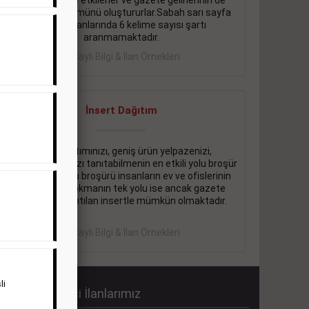
önemli ölçüde etkilerler ve gazete gelirlerinin de
önemli bir bölümünü oluştururlar.Sabah sarı sayfa
eleman ilanlarında 6 kelime sayısı şartı
aranmamaktadır.
Detaylı Bilgi & İlan Örnekleri
İnsert Dağıtım
Firma tanıtımınızı, geniş ürün yelpazenizi,
promosyonlarınızı tanıtabilmenin en etkili yolu broşür
dağıtmaktır. Bu broşürü insanların ev ve ofislerinin
içine kadar sokmanın tek yolu ise ancak gazete
içerisinde dağıtılan insertle mümkün olmaktadır.
Detaylı Bilgi & İlan Örnekleri
li
abah Gazetesi İlanlarımız