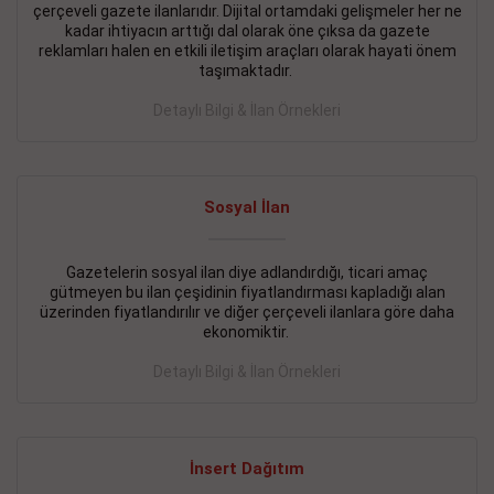
çerçeveli gazete ilanlarıdır. Dijital ortamdaki gelişmeler her ne
BAKIRKÖY SATILIK İlanı
- 11.09.2018
kadar ihtiyacın arttığı dal olarak öne çıksa da gazete
reklamları halen en etkili iletişim araçları olarak hayati önem
KARTALTEPEde kelepir 2+ 1 satılık daire
taşımaktadır.
Devamını Gör
Detaylı Bilgi & İlan Örnekleri
FATİH SATILIK İlanı
- 11.09.2018
FATİH Merkezde kelepir 2+ 1 daire
Sosyal İlan
Devamını Gör
Gazetelerin sosyal ilan diye adlandırdığı, ticari amaç
İŞYERİ KİRALIK İlanı
- 11.09.2018
gütmeyen bu ilan çeşidinin fiyatlandırması kapladığı alan
BEYLİKDÜZÜ Kavaklıda 4 katlı bina
üzerinden fiyatlandırılır ve diğer çerçeveli ilanlara göre daha
ekonomiktir.
Devamını Gör
Detaylı Bilgi & İlan Örnekleri
SİLİVRİ SATILIK İlanı
- 11.09.2018
AVCILAR Parsellerde 2 katlı, iskanlı, 8.000e kurumsal
kiracılı, 1.600.000e kelepir mağaza.
İnsert Dağıtım
Devamını Gör