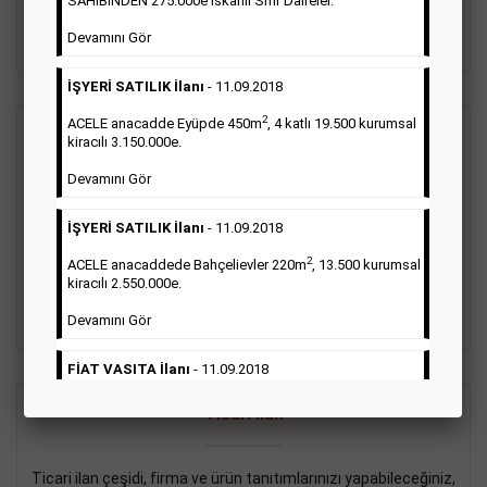
SAHİBİNDEN 275.000e İskanlı Sıfır Daireler.
sayısı şartı aranmamaktadır.
Devamını Gör
Detaylı Bilgi & İlan Örnekleri
İŞYERİ SATILIK İlanı
- 11.09.2018
2
ACELE anacadde Eyüpde 450m
, 4 katlı 19.500 kurumsal
Vasıta İlanı
kiracılı 3.150.000e.
Devamını Gör
Sarı sayfa ilanlar alım- satım, duyuru, mini reklam şeklinde
ifade edilebilen ilanlardır. Gazetelerin tirajını önemli ölçüde
İŞYERİ SATILIK İlanı
- 11.09.2018
etkilerler ve gazete gelirlerinin de önemli bir bölümünü
oluştururlar.Sabah sarı sayfa eleman ilanlarında 6 kelime
2
ACELE anacaddede Bahçelievler 220m
, 13.500 kurumsal
sayısı şartı aranmamaktadır.
kiracılı 2.550.000e.
Detaylı Bilgi & İlan Örnekleri
Devamını Gör
FİAT VASITA İlanı
- 11.09.2018
2
ACELE Anacaddede Şişli 180m
, 3 katlı, 16.500 kiracılı
Ticari İlan
2.800.000e kurumsal mağaza.
Devamını Gör
Ticari ilan çeşidi, firma ve ürün tanıtımlarınızı yapabileceğiniz,