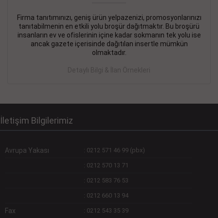
Firma tanıtımınızı, geniş ürün yelpazenizi, promosyonlarınızı
DEVREMÜLK KİRALIK İlanı
- 11.09.2018
tanıtabilmenin en etkili yolu broşür dağıtmaktır. Bu broşürü
insanların ev ve ofislerinin içine kadar sokmanın tek yolu ise
SİNYE Tekstile Şoförlüğü olan 35 yaşını aşmamış, Depo
ancak gazete içerisinde dağıtılan insertle mümkün
elemanı alınacaktır. Osmanbey, Şişli
olmaktadır.
Devamını Gör
Detaylı Bilgi & İlan Örnekleri
DEVREDENLER SATILIK İlanı
- 11.09.2018
BAKIRKÖYde Bayan Kuaförü
Devamını Gör
İletişim Bilgilerimiz
Avrupa Yakası
:
0212 571 46 99 (pbx)
:
0212 570 13 71
:
0212 583 76 53
:
0212 660 13 94
Fax
:
0212 543 35 39