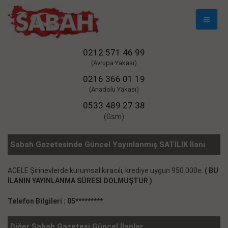
Mobil
Naviga
0212 571 46 99
(Avrupa Yakası)
0216 366 01 19
(Anadolu Yakası)
0533 489 27 38
(Gsm)
Sabah Gazetesinde Güncel Yayınlanmış SATILIK İlanı
ACELE Şirinevlerde kurumsal kiracılı, krediye uygun 950.000e.
( BU
İLANIN YAYINLANMA SÜRESİ DOLMUŞTUR )
Telefon Bilgileri : 05*********
Diğer Sabah Gazetesi Güncel İlanlar