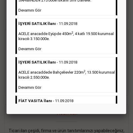
SAHİBİNDEN 275.000e İskanlı Sıfır Daireler.
sayısı şartı aranmamaktadır.
Devamını Gör
Detaylı Bilgi & İlan Örnekleri
İŞYERİ SATILIK İlanı
- 11.09.2018
2
ACELE anacadde Eyüpde 450m
, 4 katlı 19.500 kurumsal
Vasıta İlanı
kiracılı 3.150.000e.
Devamını Gör
Sarı sayfa ilanlar alım- satım, duyuru, mini reklam şeklinde
ifade edilebilen ilanlardır. Gazetelerin tirajını önemli ölçüde
İŞYERİ SATILIK İlanı
- 11.09.2018
etkilerler ve gazete gelirlerinin de önemli bir bölümünü
oluştururlar.Sabah sarı sayfa eleman ilanlarında 6 kelime
2
ACELE anacaddede Bahçelievler 220m
, 13.500 kurumsal
sayısı şartı aranmamaktadır.
kiracılı 2.550.000e.
Detaylı Bilgi & İlan Örnekleri
Devamını Gör
FİAT VASITA İlanı
- 11.09.2018
2
ACELE Anacaddede Şişli 180m
, 3 katlı, 16.500 kiracılı
Ticari İlan
2.800.000e kurumsal mağaza.
Devamını Gör
Ticari ilan çeşidi, firma ve ürün tanıtımlarınızı yapabileceğiniz,