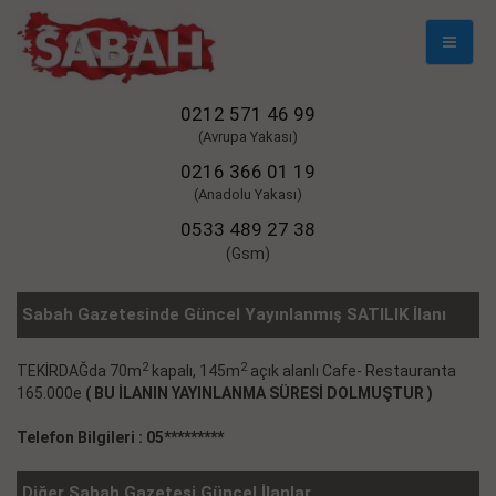
Mobil
Naviga
0212 571 46 99
(Avrupa Yakası)
0216 366 01 19
(Anadolu Yakası)
0533 489 27 38
(Gsm)
Sabah Gazetesinde Güncel Yayınlanmış SATILIK İlanı
2
2
TEKİRDAĞda 70m
kapalı, 145m
açık alanlı Cafe- Restauranta
165.000e
( BU İLANIN YAYINLANMA SÜRESİ DOLMUŞTUR )
Telefon Bilgileri : 05*********
Diğer Sabah Gazetesi Güncel İlanlar