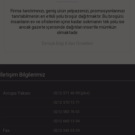
Firma tanıtımınızı, geniş ürün yelpazenizi, promosyonlarınızı
DEVREMÜLK KİRALIK İlanı
- 11.09.2018
tanıtabilmenin en etkili yolu broşür dağıtmaktır. Bu broşürü
insanların ev ve ofislerinin içine kadar sokmanın tek yolu ise
SİNYE Tekstile Şoförlüğü olan 35 yaşını aşmamış, Depo
ancak gazete içerisinde dağıtılan insertle mümkün
elemanı alınacaktır. Osmanbey, Şişli
olmaktadır.
Devamını Gör
Detaylı Bilgi & İlan Örnekleri
DEVREDENLER SATILIK İlanı
- 11.09.2018
BAKIRKÖYde Bayan Kuaförü
Devamını Gör
İletişim Bilgilerimiz
Avrupa Yakası
:
0212 571 46 99 (pbx)
:
0212 570 13 71
:
0212 583 76 53
:
0212 660 13 94
Fax
:
0212 543 35 39