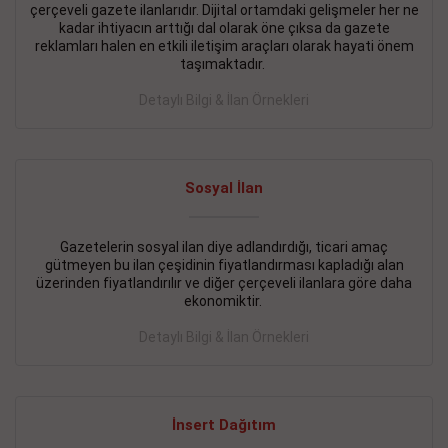
çerçeveli gazete ilanlarıdır. Dijital ortamdaki gelişmeler her ne
BAKIRKÖY SATILIK İlanı
- 11.09.2018
kadar ihtiyacın arttığı dal olarak öne çıksa da gazete
reklamları halen en etkili iletişim araçları olarak hayati önem
KARTALTEPEde kelepir 2+ 1 satılık daire
taşımaktadır.
Devamını Gör
Detaylı Bilgi & İlan Örnekleri
FATİH SATILIK İlanı
- 11.09.2018
FATİH Merkezde kelepir 2+ 1 daire
Sosyal İlan
Devamını Gör
Gazetelerin sosyal ilan diye adlandırdığı, ticari amaç
İŞYERİ KİRALIK İlanı
- 11.09.2018
gütmeyen bu ilan çeşidinin fiyatlandırması kapladığı alan
BEYLİKDÜZÜ Kavaklıda 4 katlı bina
üzerinden fiyatlandırılır ve diğer çerçeveli ilanlara göre daha
ekonomiktir.
Devamını Gör
Detaylı Bilgi & İlan Örnekleri
SİLİVRİ SATILIK İlanı
- 11.09.2018
AVCILAR Parsellerde 2 katlı, iskanlı, 8.000e kurumsal
kiracılı, 1.600.000e kelepir mağaza.
İnsert Dağıtım
Devamını Gör