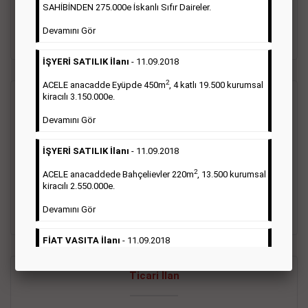
oluştururlar.Sabah sarı sayfa eleman ilanlarında 6 kelime
SAHİBİNDEN 275.000e İskanlı Sıfır Daireler.
sayısı şartı aranmamaktadır.
Devamını Gör
Detaylı Bilgi & İlan Örnekleri
İŞYERİ SATILIK İlanı
- 11.09.2018
2
ACELE anacadde Eyüpde 450m
, 4 katlı 19.500 kurumsal
kiracılı 3.150.000e.
Vasıta İlanı
Devamını Gör
Sarı sayfa ilanlar alım- satım, duyuru, mini reklam şeklinde
İŞYERİ SATILIK İlanı
- 11.09.2018
ifade edilebilen ilanlardır. Gazetelerin tirajını önemli ölçüde
etkilerler ve gazete gelirlerinin de önemli bir bölümünü
2
ACELE anacaddede Bahçelievler 220m
, 13.500 kurumsal
oluştururlar.Sabah sarı sayfa eleman ilanlarında 6 kelime
kiracılı 2.550.000e.
sayısı şartı aranmamaktadır.
Devamını Gör
Detaylı Bilgi & İlan Örnekleri
FİAT VASITA İlanı
- 11.09.2018
2
ACELE Anacaddede Şişli 180m
, 3 katlı, 16.500 kiracılı
Ticari İlan
2.800.000e kurumsal mağaza.
Devamını Gör