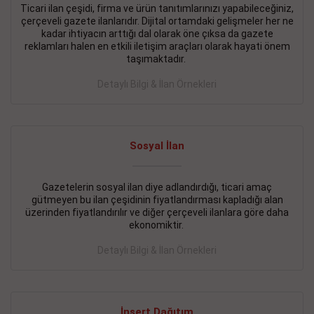
Ticari ilan çeşidi, firma ve ürün tanıtımlarınızı yapabileceğiniz,
çerçeveli gazete ilanlarıdır. Dijital ortamdaki gelişmeler her ne
BAKIRKÖY SATILIK İlanı
- 11.09.2018
kadar ihtiyacın arttığı dal olarak öne çıksa da gazete
KARTALTEPEde kelepir 2+ 1 satılık daire
reklamları halen en etkili iletişim araçları olarak hayati önem
taşımaktadır.
Devamını Gör
Detaylı Bilgi & İlan Örnekleri
FATİH SATILIK İlanı
- 11.09.2018
FATİH Merkezde kelepir 2+ 1 daire
Sosyal İlan
Devamını Gör
İŞYERİ KİRALIK İlanı
- 11.09.2018
Gazetelerin sosyal ilan diye adlandırdığı, ticari amaç
gütmeyen bu ilan çeşidinin fiyatlandırması kapladığı alan
BEYLİKDÜZÜ Kavaklıda 4 katlı bina
üzerinden fiyatlandırılır ve diğer çerçeveli ilanlara göre daha
ekonomiktir.
Devamını Gör
Detaylı Bilgi & İlan Örnekleri
SİLİVRİ SATILIK İlanı
- 11.09.2018
AVCILAR Parsellerde 2 katlı, iskanlı, 8.000e kurumsal
kiracılı, 1.600.000e kelepir mağaza.
İnsert Dağıtım