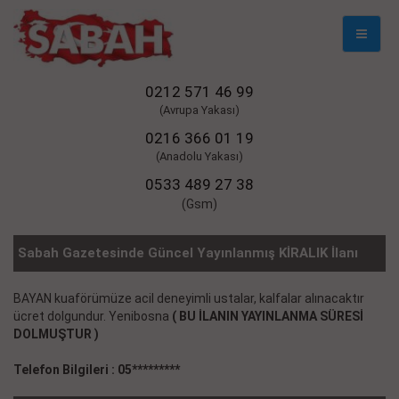
Mobil
Naviga
0212 571 46 99
(Avrupa Yakası)
0216 366 01 19
(Anadolu Yakası)
0533 489 27 38
(Gsm)
Sabah Gazetesinde Güncel Yayınlanmış KİRALIK İlanı
BAYAN kuaförümüze acil deneyimli ustalar, kalfalar alınacaktır
ücret dolgundur. Yenibosna
( BU İLANIN YAYINLANMA SÜRESİ
DOLMUŞTUR )
Telefon Bilgileri : 05*********