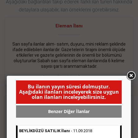
Aşağıdaki bağlantıları takip ederek farklı ilan türleri hakkında
detaylara ulaşabilir, ilan örneklerini görebilirsiniz.
Eleman İlanı
Sarı sayfa ilanlar alım- satım, duyuru, mini reklam şeklinde
ifade edilebilen ilanlardır. Gazetelerin tirajını önemli ölçüde
etkilerler ve gazete gelirlerinin de önemli bir bölümünü
oluştururlar.Sabah sarı sayfa eleman ilanlarında 6 kelime
sayısı şartı aranmamaktadır.
Detaylı Bilgi & İlan Örnekleri
Bu ilanın yayın süresi dolmuştur.
Aşağıdaki ilanları inceleyerek size uygun
olan ilanları inceleyebilirsiniz.
Emlak İlanı
Benzer Diğer İlanlar
Sarı sayfa ilanlar alım- satım, duyuru, mini reklam şeklinde
ifade edilebilen ilanlardır. Gazetelerin tirajını önemli ölçüde
BEYLİKDÜZÜ SATILIK İlanı
- 11.09.2018
etkilerler ve gazete gelirlerinin de önemli bir bölümünü