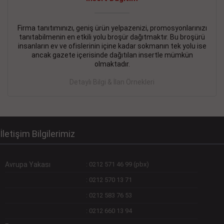
Devamını Gör
DEVREMÜLK KİRALIK İlanı
- 11.09.2018
Firma tanıtımınızı, geniş ürün yelpazenizi, promosyonlarınızı
tanıtabilmenin en etkili yolu broşür dağıtmaktır. Bu broşürü
SİNYE Tekstile Şoförlüğü olan 35 yaşını aşmamış, Depo
insanların ev ve ofislerinin içine kadar sokmanın tek yolu ise
elemanı alınacaktır. Osmanbey, Şişli
ancak gazete içerisinde dağıtılan insertle mümkün
olmaktadır.
Devamını Gör
Detaylı Bilgi & İlan Örnekleri
DEVREDENLER SATILIK İlanı
- 11.09.2018
BAKIRKÖYde Bayan Kuaförü
Devamını Gör
İletişim Bilgilerimiz
Avrupa Yakası
:
0212 571 46 99 (pbx)
:
0212 570 13 71
:
0212 583 76 53
:
0212 660 13 94