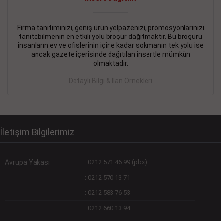
Devamını Gör
DEVREMÜLK KİRALIK İlanı
- 11.09.2018
Firma tanıtımınızı, geniş ürün yelpazenizi, promosyonlarınızı
tanıtabilmenin en etkili yolu broşür dağıtmaktır. Bu broşürü
SİNYE Tekstile Şoförlüğü olan 35 yaşını aşmamış, Depo
insanların ev ve ofislerinin içine kadar sokmanın tek yolu ise
elemanı alınacaktır. Osmanbey, Şişli
ancak gazete içerisinde dağıtılan insertle mümkün
olmaktadır.
Devamını Gör
Detaylı Bilgi & İlan Örnekleri
DEVREDENLER SATILIK İlanı
- 11.09.2018
BAKIRKÖYde Bayan Kuaförü
Devamını Gör
İletişim Bilgilerimiz
Avrupa Yakası
:
0212 571 46 99 (pbx)
:
0212 570 13 71
:
0212 583 76 53
:
0212 660 13 94