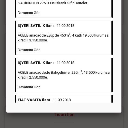
oluştururlar.Sabah sarı sayfa eleman ilanlarında 6 kelime
SAHİBİNDEN 275.000e İskanlı Sıfır Daireler.
sayısı şartı aranmamaktadır.
Devamını Gör
Detaylı Bilgi & İlan Örnekleri
İŞYERİ SATILIK İlanı
- 11.09.2018
2
ACELE anacadde Eyüpde 450m
, 4 katlı 19.500 kurumsal
kiracılı 3.150.000e.
Vasıta İlanı
Devamını Gör
Sarı sayfa ilanlar alım- satım, duyuru, mini reklam şeklinde
İŞYERİ SATILIK İlanı
- 11.09.2018
ifade edilebilen ilanlardır. Gazetelerin tirajını önemli ölçüde
etkilerler ve gazete gelirlerinin de önemli bir bölümünü
2
ACELE anacaddede Bahçelievler 220m
, 13.500 kurumsal
oluştururlar.Sabah sarı sayfa eleman ilanlarında 6 kelime
kiracılı 2.550.000e.
sayısı şartı aranmamaktadır.
Devamını Gör
Detaylı Bilgi & İlan Örnekleri
FİAT VASITA İlanı
- 11.09.2018
2
ACELE Anacaddede Şişli 180m
, 3 katlı, 16.500 kiracılı
Ticari İlan
2.800.000e kurumsal mağaza.
Devamını Gör