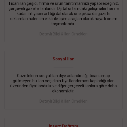
Ticari ilan çeşidi, firma ve ürün tanıtımlarınızı yapabileceğiniz,
çerçeveli gazete ilanlarıdır. Dijital ortamdaki gelişmeler her ne
BAKIRKÖY SATILIK İlanı
- 11.09.2018
kadar ihtiyacın arttığı dal olarak öne çıksa da gazete
KARTALTEPEde kelepir 2+ 1 satılık daire
reklamları halen en etkili iletişim araçları olarak hayati önem
taşımaktadır.
Devamını Gör
Detaylı Bilgi & İlan Örnekleri
FATİH SATILIK İlanı
- 11.09.2018
FATİH Merkezde kelepir 2+ 1 daire
Sosyal İlan
Devamını Gör
İŞYERİ KİRALIK İlanı
- 11.09.2018
Gazetelerin sosyal ilan diye adlandırdığı, ticari amaç
gütmeyen bu ilan çeşidinin fiyatlandırması kapladığı alan
BEYLİKDÜZÜ Kavaklıda 4 katlı bina
üzerinden fiyatlandırılır ve diğer çerçeveli ilanlara göre daha
ekonomiktir.
Devamını Gör
Detaylı Bilgi & İlan Örnekleri
SİLİVRİ SATILIK İlanı
- 11.09.2018
AVCILAR Parsellerde 2 katlı, iskanlı, 8.000e kurumsal
kiracılı, 1.600.000e kelepir mağaza.
İnsert Dağıtım