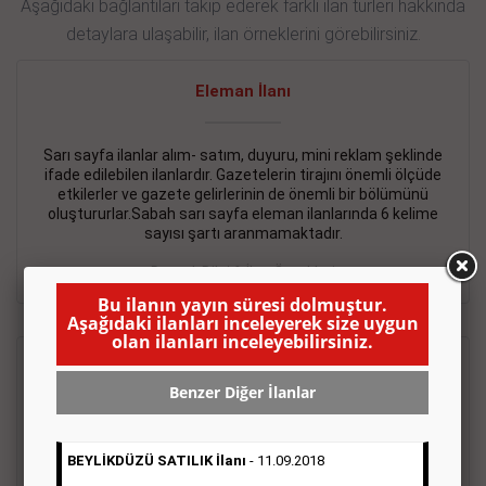
Aşağıdaki bağlantıları takip ederek farklı ilan türleri hakkında
detaylara ulaşabilir, ilan örneklerini görebilirsiniz.
Eleman İlanı
Sarı sayfa ilanlar alım- satım, duyuru, mini reklam şeklinde
ifade edilebilen ilanlardır. Gazetelerin tirajını önemli ölçüde
etkilerler ve gazete gelirlerinin de önemli bir bölümünü
oluştururlar.Sabah sarı sayfa eleman ilanlarında 6 kelime
sayısı şartı aranmamaktadır.
Detaylı Bilgi & İlan Örnekleri
Bu ilanın yayın süresi dolmuştur.
Aşağıdaki ilanları inceleyerek size uygun
olan ilanları inceleyebilirsiniz.
Emlak İlanı
Benzer Diğer İlanlar
Sarı sayfa ilanlar alım- satım, duyuru, mini reklam şeklinde
ifade edilebilen ilanlardır. Gazetelerin tirajını önemli ölçüde
BEYLİKDÜZÜ SATILIK İlanı
- 11.09.2018
etkilerler ve gazete gelirlerinin de önemli bir bölümünü