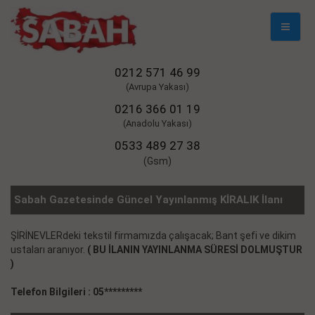
Mobil
Naviga
0212 571 46 99
(Avrupa Yakası)
0216 366 01 19
(Anadolu Yakası)
0533 489 27 38
(Gsm)
Sabah Gazetesinde Güncel Yayınlanmış KİRALIK İlanı
ŞİRİNEVLERdeki tekstil firmamızda çalışacak; Bant şefi ve dikim
ustaları aranıyor.
( BU İLANIN YAYINLANMA SÜRESİ DOLMUŞTUR
)
Telefon Bilgileri : 05*********